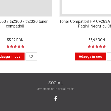
n660 / tn2300 / tn2320 toner
Toner Compatibil HP CF283A 
compatibil
Pagini, Negru, cu C
55,92 RON
55,92 RON
dauga in cos
Adauga in cos
SOCIAL
Urmareste-ne in social media