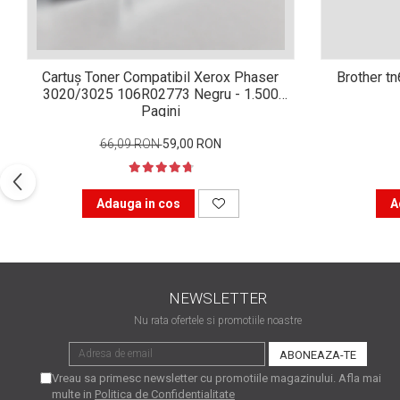
Xerox DocuCentre SC2020
– Noi perspective de
imprimare în epoca digitală
Imprimarea 3D – ce ne
Cartuș Toner Compatibil Xerox Phaser
Brother t
așteaptă în următorii 10
3020/3025 106R02773 Negru - 1.500
ani?
10 site-uri pe care îți vei
Pagini
petrece timpul în mod
66,09 RON
59,00 RON
productiv
Care sunt cele mai bune
branduri de imprimante și
Adauga in cos
A
de ce?
5 site-uri pe care să le
folosești la imprimarea
fotografiilor
Recomandări pentru a
alege o imprimantă bună
NEWSLETTER
Înlocuirea, în siguranță, a
Nu rata ofertele si promotiile noastre
cartușului pentru
imprimantă: 9 momente
Ce reprezintă și la ce
Vreau sa primesc newsletter cu promotiile magazinului. Afla mai
importante
folosesc imprimantele
multe in
Politica de Confidentialitate