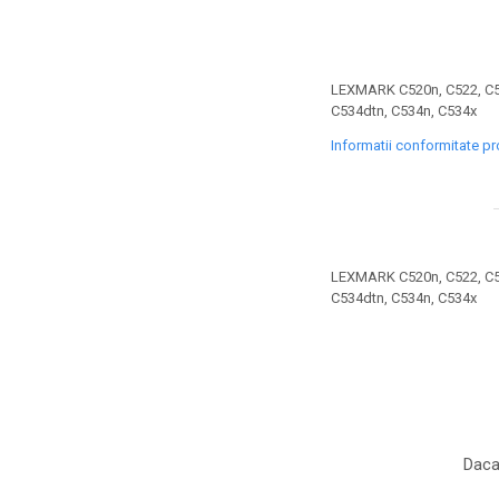
toner sau cele cu rezervor?
Care tip de cartuşe e mai
bun: OEM sau cele
compatibile?
Expediții fotografice – 5
LEXMARK C520n, C522, C52
locuri secrete din România
C534dtn, C534n, C534x
unde să mergi pentru a
Informatii conformitate p
Cum să-ți ordonezi eficient
face fotografii
documentele necesare din
casă?
De ce să nu renunți
niciodată la scrisul de
mână?
LEXMARK C520n, C522, C52
Top 5 cele mai misterioase
C534dtn, C534n, C534x
fotografii din istorie
Tehnica de birou și
efectele pe care le are
asupra sănătății. Cum
PC-ul, laptopul,
reduci riscurile?
imprimantele – ce să faci
Daca
ca să le prelungești viața?
5 Trenduri principale în