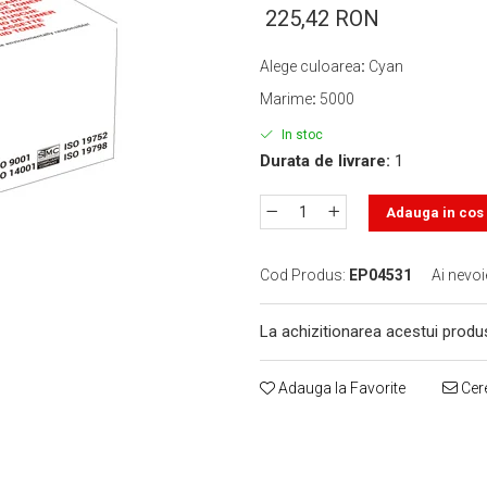
225,42 RON
Alege culoarea
:
Cyan
Marime
:
5000
In stoc
Durata de livrare:
1
Adauga in cos
Cod Produs:
EP04531
Ai nevoi
La achizitionarea acestui produ
Adauga la Favorite
Cere