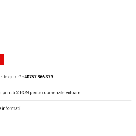
e de ajutor?
+40757 866 379
s primiti
2
RON pentru comenzile viitoare
 informatii