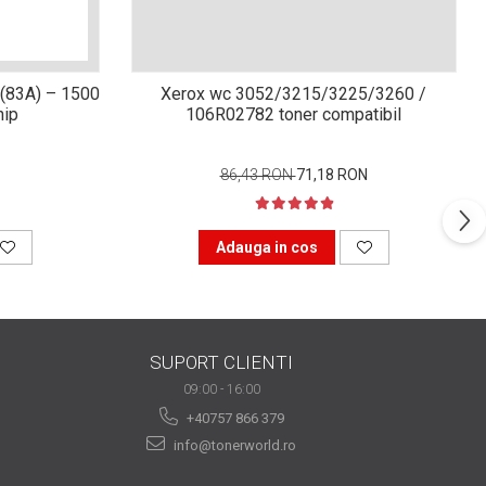
(83A) – 1500
Xerox wc 3052/3215/3225/3260 /
hip
106R02782 toner compatibil
86,43 RON
71,18 RON
Adauga in cos
SUPORT CLIENTI
09:00 - 16:00
+40757 866 379
info@tonerworld.ro