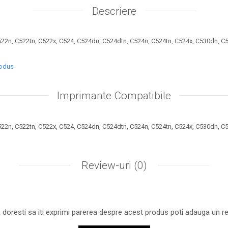
Descriere
2n, C522tn, C522x, C524, C524dn, C524dtn, C524n, C524tn, C524x, C530dn, C
rodus
Imprimante Compatibile
2n, C522tn, C522x, C524, C524dn, C524dtn, C524n, C524tn, C524x, C530dn, C
Review-uri
(0)
 doresti sa iti exprimi parerea despre acest produs poti adauga un re