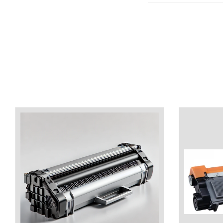
industria imprimării
Tot ce trebuie să cunoști
despre controversa privind
imprimarea armelor de foc
Karst Stone Paper – hârtie
3D
ecologică făcută din piatră
Diferența dintre
imprimantele inkjet și laser.
Ce să alegi?
TOP 5 cele mai rentabile
imprimante moderne
Cum să-ți îmbunătățești
memoria? 7 Tehnici
mnemonice eficiente
Viitorul cărților – e-bookuri
bazate pe descoperiri
și cărți fizice – ce ne
științifice
promit tehnologiile
5 metode pentru a-ți
moderne?
începe diminețile într-un
mod productiv