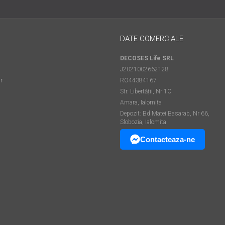
DATE COMERCIALE
DECOSES Life SRL
J2021002662128
r
RO44384167
Str. Libertății, Nr 1C
Amara, Ialomița
Depozit: Bd Matei Basarab, Nr 66,
Slobozia, Ialomita
Contacteaza-ne