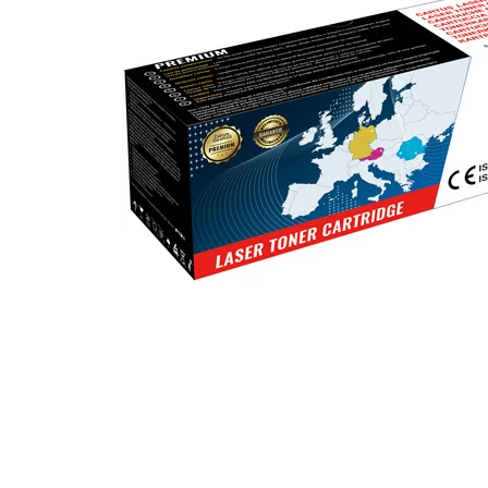
ajutorul unui printer 3D
Dezvoltarea pieții de
imprimante 3D folosite în
industria stomatologică
Evaluarea strategiei de
piață a imprimantelor 3D
până în 2026
Fericirea – starea care nu
poate fi amânată
Cum îți poți îngriji
imprimanta?
Imprimarea 3d în România
Reciclarea hârtiei – mituri
și adevăruri. Unde se
reciclează hârtia în
Fotografi care ne
România?
demonstrează că nu avem
nevoie de echipament
Care tip de imprimantă e
scump pentru a face
mai bun: imprimantele cu
fotografii bune