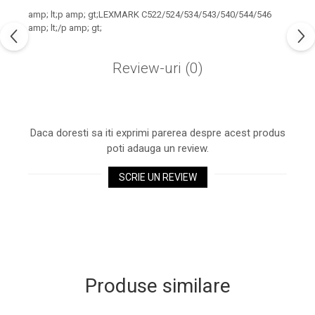
industria imprimării
amp; lt;p amp; gt;LEXMARK C522/524/534/543/540/544/546
Tot ce trebuie să cunoști
amp; lt;/p amp; gt;
despre controversa privind
imprimarea armelor de foc
Review-uri
(0)
Karst Stone Paper – hârtie
3D
ecologică făcută din piatră
Diferența dintre
imprimantele inkjet și laser.
Daca doresti sa iti exprimi parerea despre acest produs
Ce să alegi?
poti adauga un review.
TOP 5 cele mai rentabile
imprimante moderne
SCRIE UN REVIEW
Cum să-ți îmbunătățești
memoria? 7 Tehnici
mnemonice eficiente
Viitorul cărților – e-bookuri
bazate pe descoperiri
și cărți fizice – ce ne
științifice
promit tehnologiile
5 metode pentru a-ți
Produse similare
moderne?
începe diminețile într-un
mod productiv