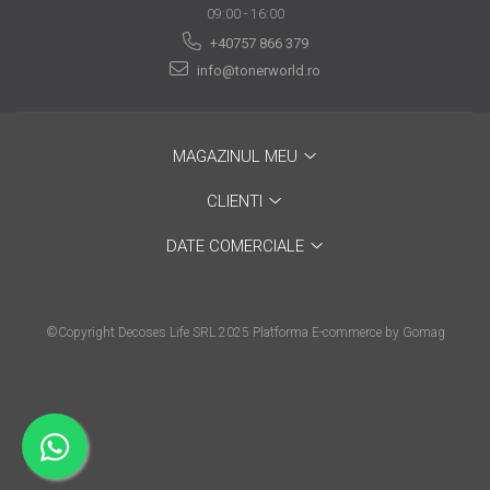
09:00 - 16:00
are nevoie de ajutor
+40757 866 379
Fă o alegere corectă
info@tonerworld.ro
pentru durabilitatea
funcționării unei
Cum să redai culoare
imprimante
clipelor din viața ta?
MAGAZINUL MEU
Comerț electronic –
CLIENTI
avantaje
DATE COMERCIALE
Ai nevoie de o imprimantă?
Fii atent la câteva detalii
înainte de a achiziționa una
Fii în pas cu noile tehnologii
©Copyright Decoses Life SRL 2025
Platforma E-commerce by Gomag
pentru confortul de zi cu zi
Transformăm strigătul
disperării S.O.S. în S.O.N.
Top 5 cele mai necesare
gadgeturi pentru a ușura