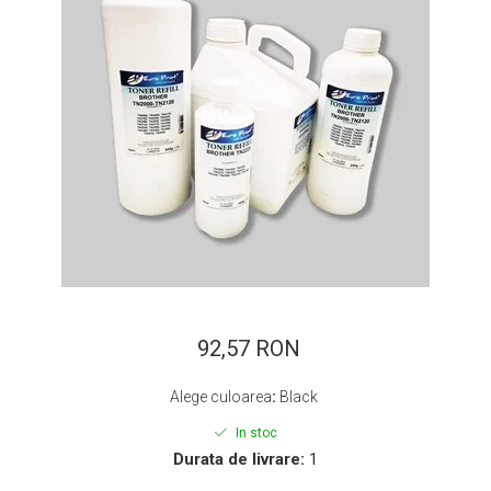
ajutorul unui printer 3D
Dezvoltarea pieții de
imprimante 3D folosite în
industria stomatologică
Evaluarea strategiei de
piață a imprimantelor 3D
până în 2026
Fericirea – starea care nu
poate fi amânată
Cum îți poți îngriji
imprimanta?
Imprimarea 3d în România
Reciclarea hârtiei – mituri
și adevăruri. Unde se
92,57 RON
reciclează hârtia în
Fotografi care ne
România?
Alege culoarea
:
Black
demonstrează că nu avem
nevoie de echipament
In stoc
Care tip de imprimantă e
scump pentru a face
Durata de livrare:
1
mai bun: imprimantele cu
fotografii bune