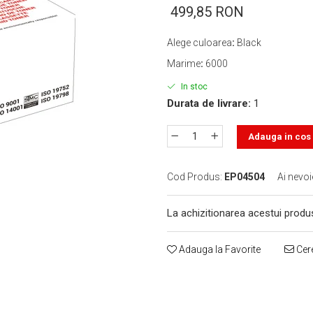
499,85 RON
Alege culoarea
:
Black
Marime
:
6000
In stoc
Durata de livrare:
1
Adauga in cos
Cod Produs:
EP04504
Ai nevoi
La achizitionarea acestui produ
Adauga la Favorite
Cere