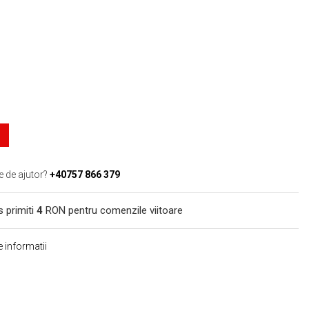
e de ajutor?
+40757 866 379
s primiti
4
RON pentru comenzile viitoare
 informatii