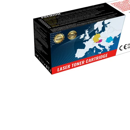
ajutorul unui printer 3D
Dezvoltarea pieții de
imprimante 3D folosite în
industria stomatologică
Evaluarea strategiei de
piață a imprimantelor 3D
până în 2026
Fericirea – starea care nu
poate fi amânată
Cum îți poți îngriji
imprimanta?
Imprimarea 3d în România
Reciclarea hârtiei – mituri
și adevăruri. Unde se
reciclează hârtia în
Fotografi care ne
România?
demonstrează că nu avem
nevoie de echipament
Care tip de imprimantă e
scump pentru a face
mai bun: imprimantele cu
fotografii bune