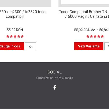
n660 / tn2300 / tn2320 toner
Toner Compatibil Brother TN
compatibil
/ 6000 Pagini, Calitate ș
55,92 RON
55,92 RON
de la 50,84
dauga in cos
Vezi Variante
SOCIAL
Urmareste-ne in social media