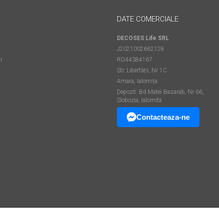
DATE COMERCIALE
DECOSES Life SRL
J2021002662128
r
RO44384167
Str. Libertății, Nr 1C
Amara, Ialomița
Depozit: Bd Matei Basarab, Nr 66,
Slobozia, Ialomita
Contacteaza-ne