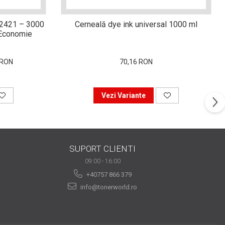
-2421 – 3000
Cerneală dye ink universal 1000 ml
i Economie
 RON
70,16 RON
Vezi Variante
SUPORT CLIENTI
09:00 - 16:00
+40757 866 379
info@tonerworld.ro