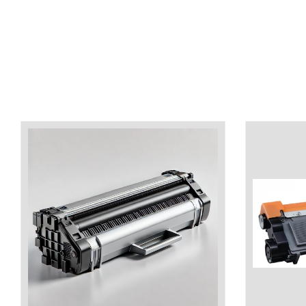
industria imprimării
Tot ce trebuie să cunoști
despre controversa privind
imprimarea armelor de foc
Karst Stone Paper – hârtie
3D
ecologică făcută din piatră
Diferența dintre
imprimantele inkjet și laser.
Ce să alegi?
TOP 5 cele mai rentabile
imprimante moderne
Cum să-ți îmbunătățești
memoria? 7 Tehnici
mnemonice eficiente
Viitorul cărților – e-bookuri
bazate pe descoperiri
și cărți fizice – ce ne
științifice
promit tehnologiile
5 metode pentru a-ți
moderne?
începe diminețile într-un
mod productiv