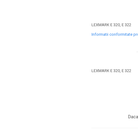
toner sau cele cu rezervor?
Care tip de cartuşe e mai
bun: OEM sau cele
compatibile?
Expediții fotografice – 5
LEXMARK E 320, E 322
locuri secrete din România
Informatii conformitate p
unde să mergi pentru a
Cum să-ți ordonezi eficient
face fotografii
documentele necesare din
casă?
De ce să nu renunți
niciodată la scrisul de
LEXMARK E 320, E 322
mână?
Top 5 cele mai misterioase
fotografii din istorie
Tehnica de birou și
efectele pe care le are
asupra sănătății. Cum
PC-ul, laptopul,
Daca
reduci riscurile?
imprimantele – ce să faci
ca să le prelungești viața?
5 Trenduri principale în