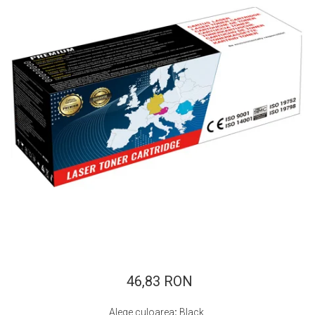
ajutorul unui printer 3D
Dezvoltarea pieții de
imprimante 3D folosite în
industria stomatologică
Evaluarea strategiei de
piață a imprimantelor 3D
până în 2026
Fericirea – starea care nu
poate fi amânată
Cum îți poți îngriji
imprimanta?
Imprimarea 3d în România
Reciclarea hârtiei – mituri
și adevăruri. Unde se
reciclează hârtia în
Fotografi care ne
România?
demonstrează că nu avem
nevoie de echipament
46,83 RON
Care tip de imprimantă e
scump pentru a face
mai bun: imprimantele cu
fotografii bune
Alege culoarea
:
Black