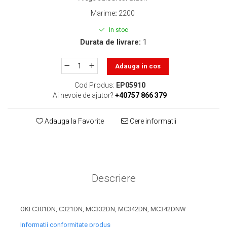
toner sau cele cu rezervor?
Care tip de cartuşe e mai
Marime
:
2200
bun: OEM sau cele
In stoc
compatibile?
Expediții fotografice – 5
Durata de livrare:
1
locuri secrete din România
unde să mergi pentru a
Adauga in cos
Cum să-ți ordonezi eficient
face fotografii
documentele necesare din
Cod Produs:
EP05910
casă?
Ai nevoie de ajutor?
+40757 866 379
De ce să nu renunți
niciodată la scrisul de
Adauga la Favorite
Cere informatii
mână?
Top 5 cele mai misterioase
fotografii din istorie
Tehnica de birou și
efectele pe care le are
Descriere
asupra sănătății. Cum
PC-ul, laptopul,
reduci riscurile?
imprimantele – ce să faci
OKI C301DN, C321DN, MC332DN, MC342DN, MC342DNW
ca să le prelungești viața?
5 Trenduri principale în
Informatii conformitate produs