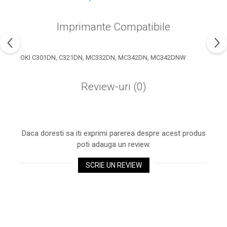
industria imprimării
Tot ce trebuie să cunoști
Imprimante Compatibile
despre controversa privind
imprimarea armelor de foc
Karst Stone Paper – hârtie
3D
OKI C301DN, C321DN, MC332DN, MC342DN, MC342DNW
ecologică făcută din piatră
Diferența dintre
Review-uri
(0)
imprimantele inkjet și laser.
Ce să alegi?
TOP 5 cele mai rentabile
imprimante moderne
Daca doresti sa iti exprimi parerea despre acest produs
Cum să-ți îmbunătățești
poti adauga un review.
memoria? 7 Tehnici
mnemonice eficiente
SCRIE UN REVIEW
Viitorul cărților – e-bookuri
bazate pe descoperiri
și cărți fizice – ce ne
științifice
promit tehnologiile
5 metode pentru a-ți
moderne?
începe diminețile într-un
mod productiv