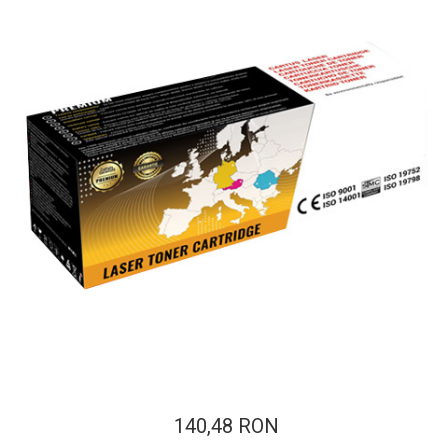
ajutorul unui printer 3D
Dezvoltarea pieții de
imprimante 3D folosite în
industria stomatologică
Evaluarea strategiei de
piață a imprimantelor 3D
până în 2026
Fericirea – starea care nu
poate fi amânată
Cum îți poți îngriji
imprimanta?
Imprimarea 3d în România
Reciclarea hârtiei – mituri
și adevăruri. Unde se
reciclează hârtia în
Fotografi care ne
România?
demonstrează că nu avem
nevoie de echipament
Care tip de imprimantă e
scump pentru a face
140,48 RON
mai bun: imprimantele cu
fotografii bune