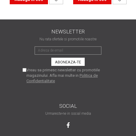
are nevoie de ajutor
Fă o alegere corectă
pentru durabilitatea
funcționării unei
NEWSLETTER
Cum să redai culoare
imprimante
Nu rata ofertele si promotiile noastre
clipelor din viața ta?
Comerț electronic –
avantaje
Ai nevoie de o imprimantă?
Vreau sa primesc newsletter cu promotiile
magazinului. Afla mai multe in
Politica de
Fii atent la câteva detalii
Confidentialitate
înainte de a achiziționa una
Fii în pas cu noile tehnologii
pentru confortul de zi cu zi
SOCIAL
Transformăm strigătul
disperării S.O.S. în S.O.N.
Urmareste-ne in social media
Top 5 cele mai necesare
gadgeturi pentru a ușura