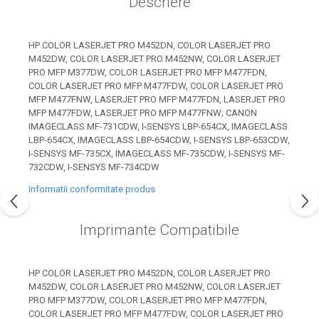
Descriere
industria imprimării
Tot ce trebuie să cunoști
despre controversa privind
HP COLOR LASERJET PRO M452DN, COLOR LASERJET PRO
M452DW, COLOR LASERJET PRO M452NW, COLOR LASERJET
imprimarea armelor de foc
Karst Stone Paper – hârtie
PRO MFP M377DW, COLOR LASERJET PRO MFP M477FDN,
3D
COLOR LASERJET PRO MFP M477FDW, COLOR LASERJET PRO
ecologică făcută din piatră
MFP M477FNW, LASERJET PRO MFP M477FDN, LASERJET PRO
Diferența dintre
MFP M477FDW, LASERJET PRO MFP M477FNW; CANON
IMAGECLASS MF-731CDW, I-SENSYS LBP-654CX, IMAGECLASS
imprimantele inkjet și laser.
LBP-654CX, IMAGECLASS LBP-654CDW, I-SENSYS LBP-653CDW,
Ce să alegi?
I-SENSYS MF-735CX, IMAGECLASS MF-735CDW, I-SENSYS MF-
TOP 5 cele mai rentabile
732CDW, I-SENSYS MF-734CDW
imprimante moderne
Informatii conformitate produs
Cum să-ți îmbunătățești
memoria? 7 Tehnici
Imprimante Compatibile
mnemonice eficiente
Viitorul cărților – e-bookuri
bazate pe descoperiri
și cărți fizice – ce ne
științifice
promit tehnologiile
HP COLOR LASERJET PRO M452DN, COLOR LASERJET PRO
5 metode pentru a-ți
M452DW, COLOR LASERJET PRO M452NW, COLOR LASERJET
moderne?
începe diminețile într-un
PRO MFP M377DW, COLOR LASERJET PRO MFP M477FDN,
COLOR LASERJET PRO MFP M477FDW, COLOR LASERJET PRO
mod productiv