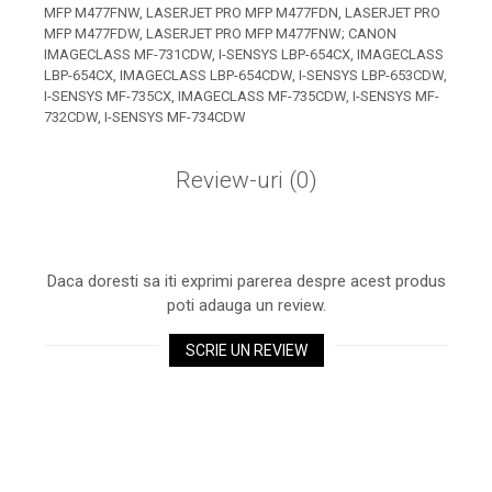
Xerox DocuCentre SC2020
MFP M477FNW, LASERJET PRO MFP M477FDN, LASERJET PRO
– Noi perspective de
MFP M477FDW, LASERJET PRO MFP M477FNW; CANON
IMAGECLASS MF-731CDW, I-SENSYS LBP-654CX, IMAGECLASS
imprimare în epoca digitală
Imprimarea 3D – ce ne
LBP-654CX, IMAGECLASS LBP-654CDW, I-SENSYS LBP-653CDW,
așteaptă în următorii 10
I-SENSYS MF-735CX, IMAGECLASS MF-735CDW, I-SENSYS MF-
732CDW, I-SENSYS MF-734CDW
ani?
10 site-uri pe care îți vei
petrece timpul în mod
Review-uri
(0)
productiv
Care sunt cele mai bune
branduri de imprimante și
de ce?
5 site-uri pe care să le
Daca doresti sa iti exprimi parerea despre acest produs
folosești la imprimarea
poti adauga un review.
fotografiilor
Recomandări pentru a
SCRIE UN REVIEW
alege o imprimantă bună
Înlocuirea, în siguranță, a
cartușului pentru
imprimantă: 9 momente
Ce reprezintă și la ce
importante
folosesc imprimantele