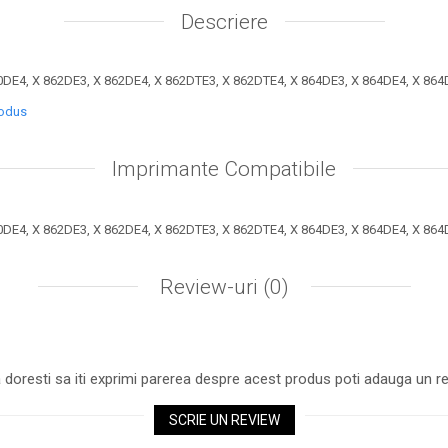
Descriere
DE4, X 862DE3, X 862DE4, X 862DTE3, X 862DTE4, X 864DE3, X 864DE4, X 86
rodus
Imprimante Compatibile
DE4, X 862DE3, X 862DE4, X 862DTE3, X 862DTE4, X 864DE3, X 864DE4, X 86
Review-uri
(0)
 doresti sa iti exprimi parerea despre acest produs poti adauga un re
SCRIE UN REVIEW