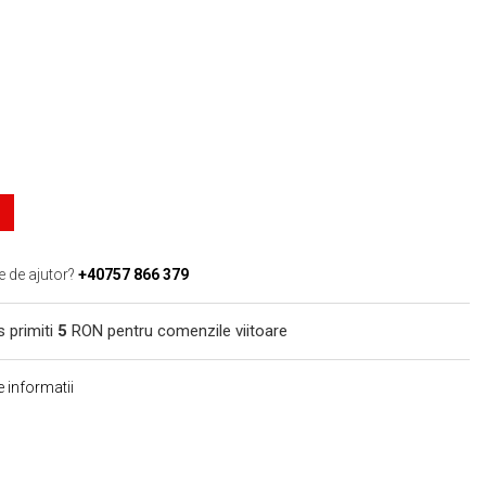
e de ajutor?
+40757 866 379
s primiti
5
RON pentru comenzile viitoare
 informatii