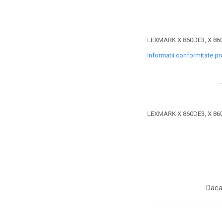
toner sau cele cu rezervor?
Care tip de cartuşe e mai
bun: OEM sau cele
compatibile?
Expediții fotografice – 5
LEXMARK X 860DE3, X 860
locuri secrete din România
Informatii conformitate p
unde să mergi pentru a
Cum să-ți ordonezi eficient
face fotografii
documentele necesare din
casă?
De ce să nu renunți
niciodată la scrisul de
LEXMARK X 860DE3, X 860
mână?
Top 5 cele mai misterioase
fotografii din istorie
Tehnica de birou și
efectele pe care le are
asupra sănătății. Cum
PC-ul, laptopul,
Daca
reduci riscurile?
imprimantele – ce să faci
ca să le prelungești viața?
5 Trenduri principale în