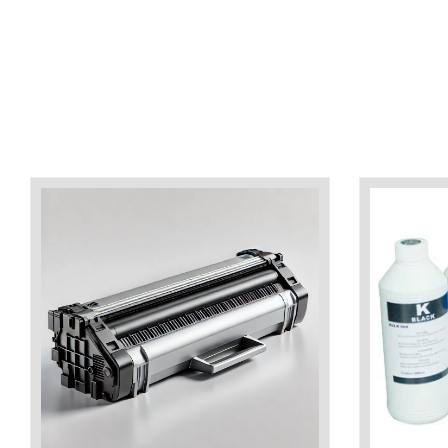
industria imprimării
Tot ce trebuie să cunoști
despre controversa privind
imprimarea armelor de foc
Karst Stone Paper – hârtie
3D
ecologică făcută din piatră
Diferența dintre
imprimantele inkjet și laser.
Ce să alegi?
TOP 5 cele mai rentabile
imprimante moderne
Cum să-ți îmbunătățești
memoria? 7 Tehnici
mnemonice eficiente
Viitorul cărților – e-bookuri
bazate pe descoperiri
și cărți fizice – ce ne
științifice
promit tehnologiile
5 metode pentru a-ți
moderne?
începe diminețile într-un
mod productiv