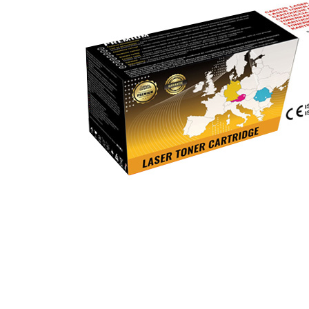
ajutorul unui printer 3D
Dezvoltarea pieții de
imprimante 3D folosite în
industria stomatologică
Evaluarea strategiei de
piață a imprimantelor 3D
până în 2026
Fericirea – starea care nu
poate fi amânată
Cum îți poți îngriji
imprimanta?
Imprimarea 3d în România
Reciclarea hârtiei – mituri
și adevăruri. Unde se
reciclează hârtia în
Fotografi care ne
România?
demonstrează că nu avem
nevoie de echipament
Care tip de imprimantă e
scump pentru a face
mai bun: imprimantele cu
fotografii bune