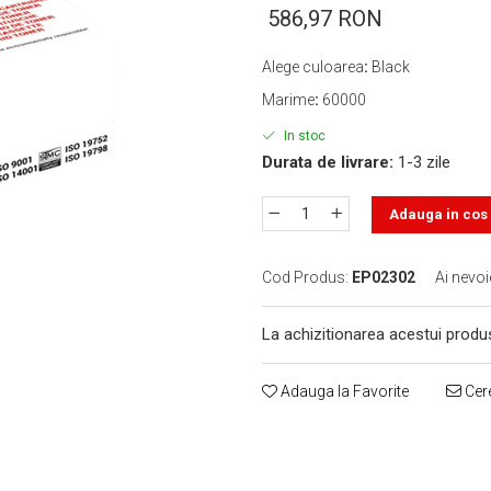
586,97 RON
Alege culoarea
:
Black
Marime
:
60000
In stoc
Durata de livrare:
1-3 zile
Adauga in cos
Cod Produs:
EP02302
Ai nevoi
La achizitionarea acestui produ
Adauga la Favorite
Cere