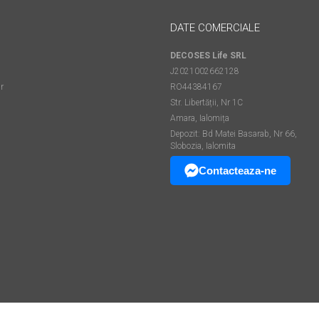
DATE COMERCIALE
DECOSES Life SRL
J2021002662128
r
RO44384167
Str. Libertății, Nr 1C
Amara, Ialomița
Depozit: Bd Matei Basarab, Nr 66,
Slobozia, Ialomita
Contacteaza-ne