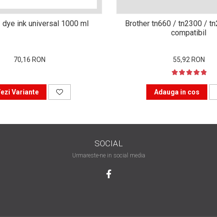
 dye ink universal 1000 ml
Brother tn660 / tn2300 / t
compatibil
70,16 RON
55,92 RON
ezi Variante
Adauga in cos
SOCIAL
Urmareste-ne in social media