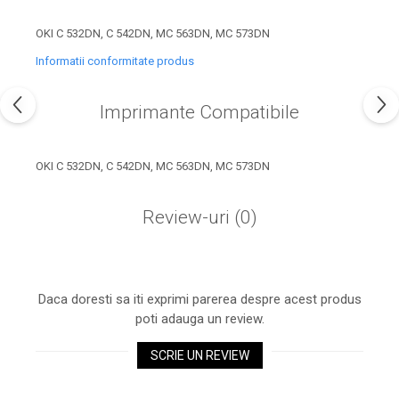
industria imprimării
OKI C 532DN, C 542DN, MC 563DN, MC 573DN
Tot ce trebuie să cunoști
despre controversa privind
Informatii conformitate produs
imprimarea armelor de foc
Karst Stone Paper – hârtie
3D
Imprimante Compatibile
ecologică făcută din piatră
Diferența dintre
imprimantele inkjet și laser.
OKI C 532DN, C 542DN, MC 563DN, MC 573DN
Ce să alegi?
TOP 5 cele mai rentabile
Review-uri
(0)
imprimante moderne
Cum să-ți îmbunătățești
memoria? 7 Tehnici
mnemonice eficiente
Viitorul cărților – e-bookuri
Daca doresti sa iti exprimi parerea despre acest produs
bazate pe descoperiri
poti adauga un review.
și cărți fizice – ce ne
științifice
promit tehnologiile
5 metode pentru a-ți
SCRIE UN REVIEW
moderne?
începe diminețile într-un
mod productiv