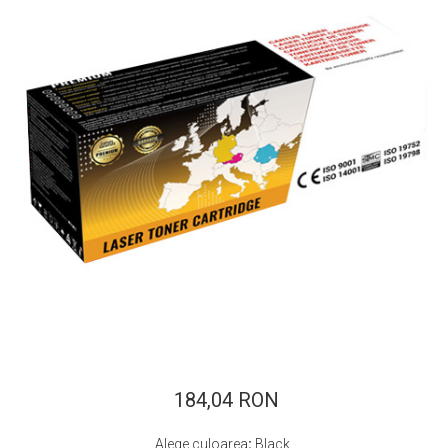
ajutorul unui printer 3D
Dezvoltarea pieții de
imprimante 3D folosite în
industria stomatologică
Evaluarea strategiei de
piață a imprimantelor 3D
până în 2026
Fericirea – starea care nu
poate fi amânată
Cum îți poți îngriji
imprimanta?
Imprimarea 3d în România
Reciclarea hârtiei – mituri
și adevăruri. Unde se
reciclează hârtia în
Fotografi care ne
România?
demonstrează că nu avem
nevoie de echipament
184,04 RON
Care tip de imprimantă e
scump pentru a face
mai bun: imprimantele cu
fotografii bune
Alege culoarea
:
Black