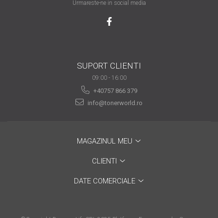
Urmareste-ne in social media
are nevoie de ajutor
Fă o alegere corectă
pentru durabilitatea
funcționării unei
Cum să redai culoare
imprimante
SUPORT CLIENTI
clipelor din viața ta?
09:00 - 16:00
Comerț electronic –
+40757 866 379
avantaje
info@tonerworld.ro
Ai nevoie de o imprimantă?
Fii atent la câteva detalii
înainte de a achiziționa una
Fii în pas cu noile tehnologii
MAGAZINUL MEU
pentru confortul de zi cu zi
CLIENTI
Transformăm strigătul
DATE COMERCIALE
disperării S.O.S. în S.O.N.
Top 5 cele mai necesare
gadgeturi pentru a ușura