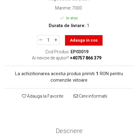
toner sau cele cu rezervor?
Care tip de cartuşe e mai
Marime
:
7000
bun: OEM sau cele
In stoc
compatibile?
Expediții fotografice – 5
Durata de livrare:
1
locuri secrete din România
unde să mergi pentru a
Adauga in cos
Cum să-ți ordonezi eficient
face fotografii
documentele necesare din
Cod Produs:
EP03019
casă?
Ai nevoie de ajutor?
+40757 866 379
De ce să nu renunți
niciodată la scrisul de
La achizitionarea acestui produs primiti
1
RON pentru
mână?
Top 5 cele mai misterioase
comenzile viitoare
fotografii din istorie
Tehnica de birou și
Adauga la Favorite
Cere informatii
efectele pe care le are
asupra sănătății. Cum
PC-ul, laptopul,
reduci riscurile?
imprimantele – ce să faci
ca să le prelungești viața?
Descriere
5 Trenduri principale în