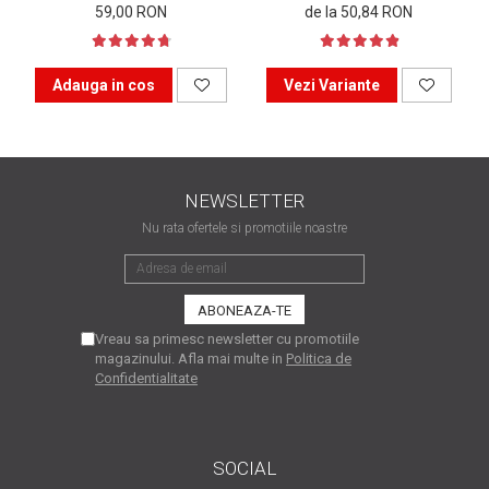
59,00 RON
de la 50,84 RON
matriceale?
3 sfaturi care te vor ajuta
să moderezi consumul de
tuș din cartușele
Adauga in cos
Vezi Variante
Vrei să știi cum se reumple
imprimantei
un cartuș? Iată câteva
explicații care-ți vor prinde
O recapitulare necesară: 5
bine
avantaje clare ale
NEWSLETTER
imprimantelor de tip inkjet
Întreținerea corectă a
Nu rata ofertele si promotiile noastre
imprimantelor
multifuncționale
Tipuri de imprimante. Ce
alegi – inkjet sau laser?
Vreau sa primesc newsletter cu promotiile
4 aplicații care te vor ajuta
magazinului. Afla mai multe in
Politica de
Confidentialitate
să devii mai organizat
Curiozități despre
imprimante
SOCIAL
Semne că imprimanta ta