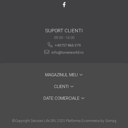
are nevoie de ajutor
Fă o alegere corectă
pentru durabilitatea
funcționării unei
SUPORT CLIENTI
Cum să redai culoare
imprimante
09:00 - 16:00
clipelor din viața ta?
+40757 866 379
Comerț electronic –
info@tonerworld.ro
avantaje
Ai nevoie de o imprimantă?
Fii atent la câteva detalii
MAGAZINUL MEU
înainte de a achiziționa una
Fii în pas cu noile tehnologii
CLIENTI
pentru confortul de zi cu zi
DATE COMERCIALE
Transformăm strigătul
disperării S.O.S. în S.O.N.
Top 5 cele mai necesare
©Copyright Decoses Life SRL 2025
Platforma E-commerce by Gomag
gadgeturi pentru a ușura