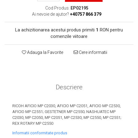
toner sau cele cu rezervor?
Care tip de cartuşe e mai
Cod Produs:
EP02195
bun: OEM sau cele
Ai nevoie de ajutor?
+40757 866 379
compatibile?
Expediții fotografice – 5
La achizitionarea acestui produs primiti
1
RON pentru
locuri secrete din România
comenzile viitoare
unde să mergi pentru a
Cum să-ți ordonezi eficient
face fotografii
documentele necesare din
Adauga la Favorite
Cere informatii
casă?
De ce să nu renunți
niciodată la scrisul de
mână?
Top 5 cele mai misterioase
fotografii din istorie
Descriere
Tehnica de birou și
efectele pe care le are
RICOH AFICIO MP C2030, AFICIO MP C2051, AFICIO MP C2530,
asupra sănătății. Cum
AFICIO MP C2551; GESTETNER MP C2550; NASHUATEC MP
PC-ul, laptopul,
C2030, MP C2050, MP C2051, MP C2530, MP C2550, MP C2551;
reduci riscurile?
imprimantele – ce să faci
REX ROTARY MP C2550
ca să le prelungești viața?
5 Trenduri principale în
Informatii conformitate produs