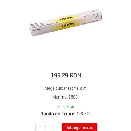
ajutorul unui printer 3D
Dezvoltarea pieții de
imprimante 3D folosite în
industria stomatologică
Evaluarea strategiei de
piață a imprimantelor 3D
până în 2026
Fericirea – starea care nu
poate fi amânată
Cum îți poți îngriji
imprimanta?
Imprimarea 3d în România
199,29 RON
Reciclarea hârtiei – mituri
Alege culoarea
:
Yellow
și adevăruri. Unde se
Marime
:
9500
reciclează hârtia în
Fotografi care ne
România?
In stoc
demonstrează că nu avem
Durata de livrare:
1-3 zile
nevoie de echipament
Care tip de imprimantă e
scump pentru a face
mai bun: imprimantele cu
Adauga in cos
fotografii bune