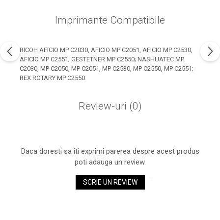
industria imprimării
Imprimante Compatibile
Tot ce trebuie să cunoști
despre controversa privind
imprimarea armelor de foc
Karst Stone Paper – hârtie
RICOH AFICIO MP C2030, AFICIO MP C2051, AFICIO MP C2530,
3D
AFICIO MP C2551; GESTETNER MP C2550; NASHUATEC MP
ecologică făcută din piatră
C2030, MP C2050, MP C2051, MP C2530, MP C2550, MP C2551;
Diferența dintre
REX ROTARY MP C2550
imprimantele inkjet și laser.
Ce să alegi?
Review-uri
(0)
TOP 5 cele mai rentabile
imprimante moderne
Cum să-ți îmbunătățești
memoria? 7 Tehnici
Daca doresti sa iti exprimi parerea despre acest produs
mnemonice eficiente
poti adauga un review.
Viitorul cărților – e-bookuri
bazate pe descoperiri
și cărți fizice – ce ne
SCRIE UN REVIEW
științifice
promit tehnologiile
5 metode pentru a-ți
moderne?
începe diminețile într-un
mod productiv