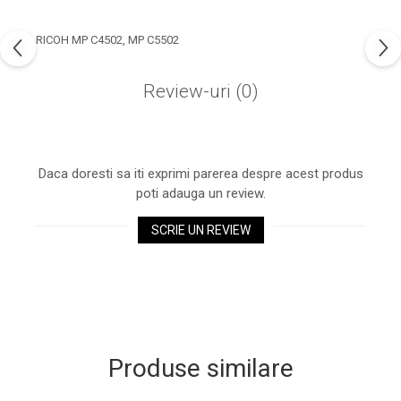
industria imprimării
Tot ce trebuie să cunoști
RICOH MP C4502, MP C5502
despre controversa privind
imprimarea armelor de foc
Review-uri
(0)
Karst Stone Paper – hârtie
3D
ecologică făcută din piatră
Diferența dintre
imprimantele inkjet și laser.
Daca doresti sa iti exprimi parerea despre acest produs
Ce să alegi?
poti adauga un review.
TOP 5 cele mai rentabile
imprimante moderne
SCRIE UN REVIEW
Cum să-ți îmbunătățești
memoria? 7 Tehnici
mnemonice eficiente
Viitorul cărților – e-bookuri
bazate pe descoperiri
și cărți fizice – ce ne
științifice
promit tehnologiile
5 metode pentru a-ți
Produse similare
moderne?
începe diminețile într-un
mod productiv