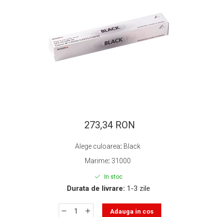
ajutorul unui printer 3D
Dezvoltarea pieții de
imprimante 3D folosite în
industria stomatologică
Evaluarea strategiei de
piață a imprimantelor 3D
până în 2026
Fericirea – starea care nu
poate fi amânată
Cum îți poți îngriji
imprimanta?
Imprimarea 3d în România
273,34 RON
Reciclarea hârtiei – mituri
Alege culoarea
:
Black
și adevăruri. Unde se
Marime
:
31000
reciclează hârtia în
Fotografi care ne
România?
In stoc
demonstrează că nu avem
Durata de livrare:
1-3 zile
nevoie de echipament
Care tip de imprimantă e
scump pentru a face
mai bun: imprimantele cu
Adauga in cos
fotografii bune