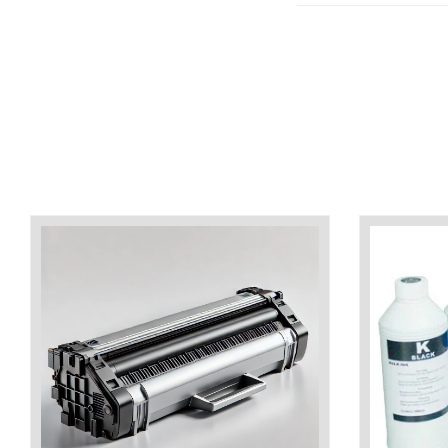
industria imprimării
Tot ce trebuie să cunoști
despre controversa privind
imprimarea armelor de foc
Karst Stone Paper – hârtie
3D
ecologică făcută din piatră
Diferența dintre
imprimantele inkjet și laser.
Ce să alegi?
TOP 5 cele mai rentabile
imprimante moderne
Cum să-ți îmbunătățești
memoria? 7 Tehnici
mnemonice eficiente
Viitorul cărților – e-bookuri
bazate pe descoperiri
și cărți fizice – ce ne
științifice
promit tehnologiile
5 metode pentru a-ți
moderne?
începe diminețile într-un
mod productiv