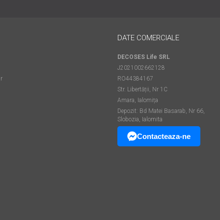
DATE COMERCIALE
DECOSES Life SRL
J2021002662128
r
RO44384167
Str. Libertății, Nr 1C
Amara, Ialomița
Depozit: Bd Matei Basarab, Nr 66,
Slobozia, Ialomita
Contacteaza-ne