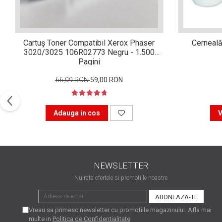
Xerox DocuCentre SC2020
– Noi perspective de
imprimare în epoca digitală
Imprimarea 3D – ce ne
Cartuș Toner Compatibil Xerox Phaser
Cerneală
așteaptă în următorii 10
3020/3025 106R02773 Negru - 1.500
ani?
10 site-uri pe care îți vei
Pagini
petrece timpul în mod
66,09 RON
59,00 RON
productiv
Care sunt cele mai bune
branduri de imprimante și
Adauga in cos
V
de ce?
5 site-uri pe care să le
folosești la imprimarea
fotografiilor
Recomandări pentru a
alege o imprimantă bună
NEWSLETTER
Înlocuirea, în siguranță, a
Nu rata ofertele si promotiile noastre
cartușului pentru
imprimantă: 9 momente
Ce reprezintă și la ce
Vreau sa primesc newsletter cu promotiile magazinului. Afla mai
importante
folosesc imprimantele
multe in
Politica de Confidentialitate