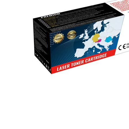
ajutorul unui printer 3D
Dezvoltarea pieții de
imprimante 3D folosite în
industria stomatologică
Evaluarea strategiei de
piață a imprimantelor 3D
până în 2026
Fericirea – starea care nu
poate fi amânată
Cum îți poți îngriji
imprimanta?
Imprimarea 3d în România
Reciclarea hârtiei – mituri
și adevăruri. Unde se
reciclează hârtia în
Fotografi care ne
România?
demonstrează că nu avem
nevoie de echipament
Care tip de imprimantă e
scump pentru a face
mai bun: imprimantele cu
fotografii bune