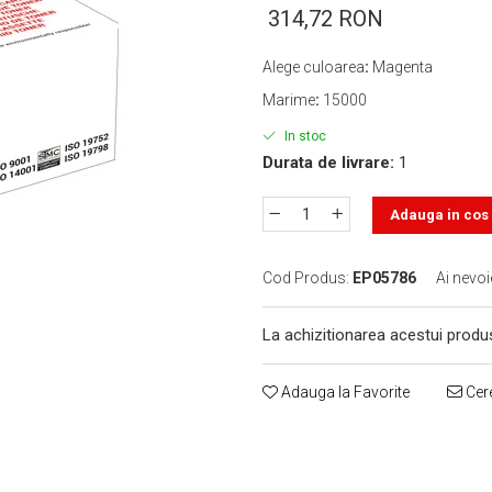
314,72 RON
Alege culoarea
:
Magenta
Marime
:
15000
In stoc
Durata de livrare:
1
Adauga in cos
Cod Produs:
EP05786
Ai nevoi
La achizitionarea acestui produ
Adauga la Favorite
Cere