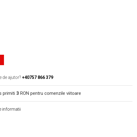
e de ajutor?
+40757 866 379
s primiti
3
RON pentru comenzile viitoare
 informatii