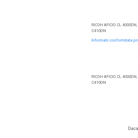
toner sau cele cu rezervor?
Care tip de cartuşe e mai
bun: OEM sau cele
compatibile?
Expediții fotografice – 5
RICOH AFICIO CL 4000DN,
locuri secrete din România
C410DN
unde să mergi pentru a
Informatii conformitate p
Cum să-ți ordonezi eficient
face fotografii
documentele necesare din
casă?
De ce să nu renunți
niciodată la scrisul de
mână?
RICOH AFICIO CL 4000DN,
Top 5 cele mai misterioase
C410DN
fotografii din istorie
Tehnica de birou și
efectele pe care le are
asupra sănătății. Cum
PC-ul, laptopul,
reduci riscurile?
imprimantele – ce să faci
Daca
ca să le prelungești viața?
5 Trenduri principale în