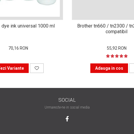
 dye ink universal 1000 ml
Brother tn660 / tn2300 / t
compatibil
70,16 RON
55,92 RON
ezi Variante
Adauga in cos
SOCIAL
Urmareste-ne in social media