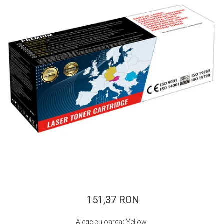
ajutorul unui printer 3D
Dezvoltarea pieții de
imprimante 3D folosite în
industria stomatologică
Evaluarea strategiei de
piață a imprimantelor 3D
până în 2026
Fericirea – starea care nu
poate fi amânată
Cum îți poți îngriji
imprimanta?
Imprimarea 3d în România
Reciclarea hârtiei – mituri
și adevăruri. Unde se
reciclează hârtia în
Fotografi care ne
România?
demonstrează că nu avem
nevoie de echipament
151,37 RON
Care tip de imprimantă e
scump pentru a face
mai bun: imprimantele cu
fotografii bune
Alege culoarea
:
Yellow