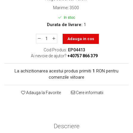
toner sau cele cu rezervor?
Care tip de cartuşe e mai
Marime
:
3500
bun: OEM sau cele
In stoc
compatibile?
Expediții fotografice – 5
Durata de livrare:
1
locuri secrete din România
unde să mergi pentru a
Adauga in cos
Cum să-ți ordonezi eficient
face fotografii
documentele necesare din
Cod Produs:
EP04413
casă?
Ai nevoie de ajutor?
+40757 866 379
De ce să nu renunți
niciodată la scrisul de
La achizitionarea acestui produs primiti
1
RON pentru
mână?
Top 5 cele mai misterioase
comenzile viitoare
fotografii din istorie
Tehnica de birou și
Adauga la Favorite
Cere informatii
efectele pe care le are
asupra sănătății. Cum
PC-ul, laptopul,
reduci riscurile?
imprimantele – ce să faci
ca să le prelungești viața?
Descriere
5 Trenduri principale în