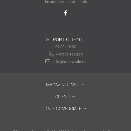
Urmareste-ne in social media
are nevoie de ajutor
Fă o alegere corectă
pentru durabilitatea
funcționării unei
Cum să redai culoare
imprimante
SUPORT CLIENTI
clipelor din viața ta?
09:00 - 16:00
Comerț electronic –
+40757 866 379
avantaje
info@tonerworld.ro
Ai nevoie de o imprimantă?
Fii atent la câteva detalii
înainte de a achiziționa una
Fii în pas cu noile tehnologii
MAGAZINUL MEU
pentru confortul de zi cu zi
CLIENTI
Transformăm strigătul
DATE COMERCIALE
disperării S.O.S. în S.O.N.
Top 5 cele mai necesare
gadgeturi pentru a ușura