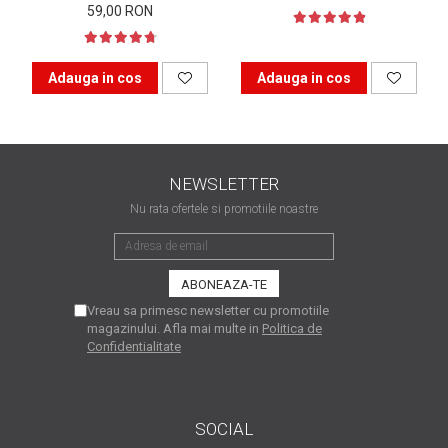
59,00 RON
matriceale?
3 sfaturi care te vor ajuta
să moderezi consumul de
tuș din cartușele
Adauga in cos
Adauga in cos
Vrei să știi cum se reumple
imprimantei
un cartuș? Iată câteva
explicații care-ți vor prinde
O recapitulare necesară: 5
bine
avantaje clare ale
NEWSLETTER
imprimantelor de tip inkjet
Întreținerea corectă a
Nu rata ofertele si promotiile noastre
imprimantelor
multifuncționale
Tipuri de imprimante. Ce
alegi – inkjet sau laser?
Vreau sa primesc newsletter cu promotiile
4 aplicații care te vor ajuta
magazinului. Afla mai multe in
Politica de
Confidentialitate
să devii mai organizat
Curiozități despre
imprimante
SOCIAL
Semne că imprimanta ta