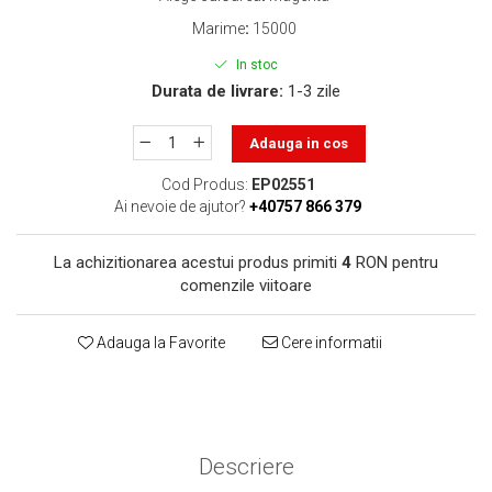
toner sau cele cu rezervor?
Care tip de cartuşe e mai
Marime
:
15000
bun: OEM sau cele
In stoc
compatibile?
Expediții fotografice – 5
Durata de livrare:
1-3 zile
locuri secrete din România
unde să mergi pentru a
Adauga in cos
Cum să-ți ordonezi eficient
face fotografii
documentele necesare din
Cod Produs:
EP02551
casă?
Ai nevoie de ajutor?
+40757 866 379
De ce să nu renunți
niciodată la scrisul de
La achizitionarea acestui produs primiti
4
RON pentru
mână?
Top 5 cele mai misterioase
comenzile viitoare
fotografii din istorie
Tehnica de birou și
Adauga la Favorite
Cere informatii
efectele pe care le are
asupra sănătății. Cum
PC-ul, laptopul,
reduci riscurile?
imprimantele – ce să faci
ca să le prelungești viața?
Descriere
5 Trenduri principale în