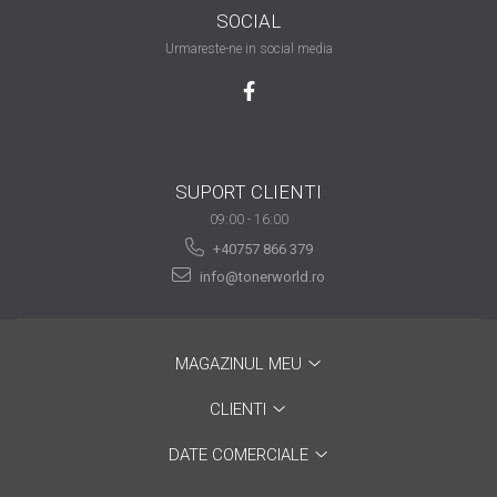
SOCIAL
are nevoie de ajutor
Urmareste-ne in social media
Fă o alegere corectă
pentru durabilitatea
funcționării unei
Cum să redai culoare
imprimante
clipelor din viața ta?
Comerț electronic –
SUPORT CLIENTI
avantaje
09:00 - 16:00
+40757 866 379
Ai nevoie de o imprimantă?
info@tonerworld.ro
Fii atent la câteva detalii
înainte de a achiziționa una
Fii în pas cu noile tehnologii
pentru confortul de zi cu zi
MAGAZINUL MEU
Transformăm strigătul
CLIENTI
disperării S.O.S. în S.O.N.
Top 5 cele mai necesare
DATE COMERCIALE
gadgeturi pentru a ușura