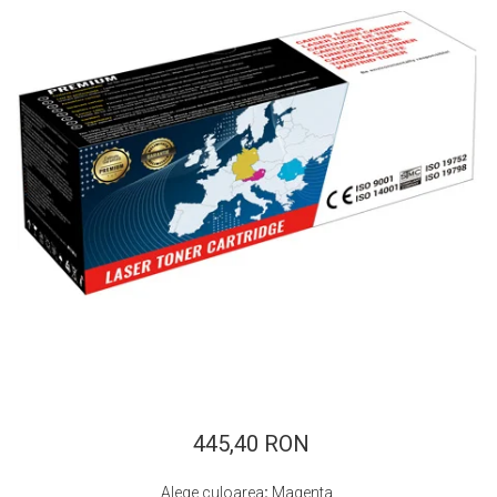
ajutorul unui printer 3D
Dezvoltarea pieții de
imprimante 3D folosite în
industria stomatologică
Evaluarea strategiei de
piață a imprimantelor 3D
până în 2026
Fericirea – starea care nu
poate fi amânată
Cum îți poți îngriji
imprimanta?
Imprimarea 3d în România
Reciclarea hârtiei – mituri
și adevăruri. Unde se
reciclează hârtia în
Fotografi care ne
România?
demonstrează că nu avem
nevoie de echipament
445,40 RON
Care tip de imprimantă e
scump pentru a face
mai bun: imprimantele cu
fotografii bune
Alege culoarea
:
Magenta