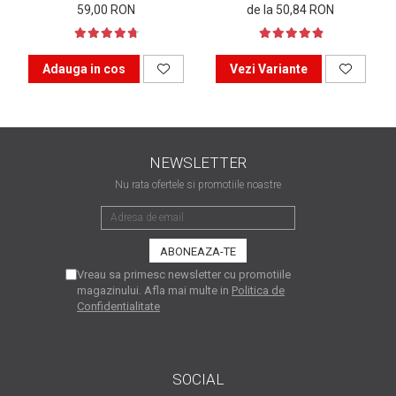
59,00 RON
de la 50,84 RON
matriceale?
3 sfaturi care te vor ajuta
să moderezi consumul de
tuș din cartușele
Adauga in cos
Vezi Variante
Vrei să știi cum se reumple
imprimantei
un cartuș? Iată câteva
explicații care-ți vor prinde
O recapitulare necesară: 5
bine
avantaje clare ale
NEWSLETTER
imprimantelor de tip inkjet
Întreținerea corectă a
Nu rata ofertele si promotiile noastre
imprimantelor
multifuncționale
Tipuri de imprimante. Ce
alegi – inkjet sau laser?
Vreau sa primesc newsletter cu promotiile
4 aplicații care te vor ajuta
magazinului. Afla mai multe in
Politica de
Confidentialitate
să devii mai organizat
Curiozități despre
imprimante
SOCIAL
Semne că imprimanta ta