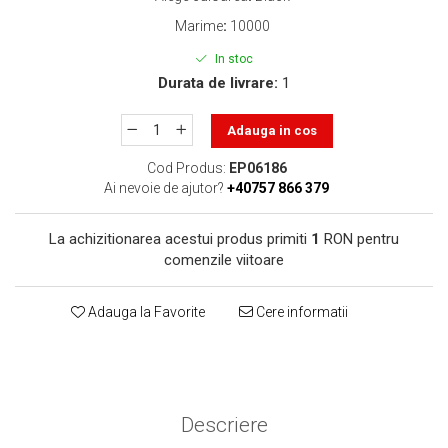
toner sau cele cu rezervor?
Care tip de cartuşe e mai
Marime
:
10000
bun: OEM sau cele
In stoc
compatibile?
Expediții fotografice – 5
Durata de livrare:
1
locuri secrete din România
unde să mergi pentru a
Adauga in cos
Cum să-ți ordonezi eficient
face fotografii
documentele necesare din
Cod Produs:
EP06186
casă?
Ai nevoie de ajutor?
+40757 866 379
De ce să nu renunți
niciodată la scrisul de
La achizitionarea acestui produs primiti
1
RON pentru
mână?
Top 5 cele mai misterioase
comenzile viitoare
fotografii din istorie
Tehnica de birou și
Adauga la Favorite
Cere informatii
efectele pe care le are
asupra sănătății. Cum
PC-ul, laptopul,
reduci riscurile?
imprimantele – ce să faci
ca să le prelungești viața?
Descriere
5 Trenduri principale în