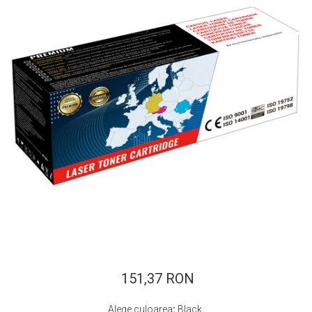
ajutorul unui printer 3D
Dezvoltarea pieții de
imprimante 3D folosite în
industria stomatologică
Evaluarea strategiei de
piață a imprimantelor 3D
până în 2026
Fericirea – starea care nu
poate fi amânată
Cum îți poți îngriji
imprimanta?
Imprimarea 3d în România
Reciclarea hârtiei – mituri
și adevăruri. Unde se
reciclează hârtia în
Fotografi care ne
România?
demonstrează că nu avem
nevoie de echipament
151,37 RON
Care tip de imprimantă e
scump pentru a face
mai bun: imprimantele cu
fotografii bune
Alege culoarea
:
Black