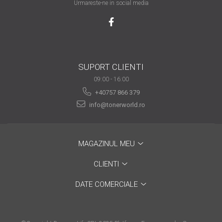
Urmareste-ne in social media
are nevoie de ajutor
Fă o alegere corectă
pentru durabilitatea
funcționării unei
Cum să redai culoare
imprimante
SUPORT CLIENTI
clipelor din viața ta?
09:00 - 16:00
Comerț electronic –
+40757 866 379
avantaje
info@tonerworld.ro
Ai nevoie de o imprimantă?
Fii atent la câteva detalii
înainte de a achiziționa una
Fii în pas cu noile tehnologii
MAGAZINUL MEU
pentru confortul de zi cu zi
CLIENTI
Transformăm strigătul
DATE COMERCIALE
disperării S.O.S. în S.O.N.
Top 5 cele mai necesare
gadgeturi pentru a ușura