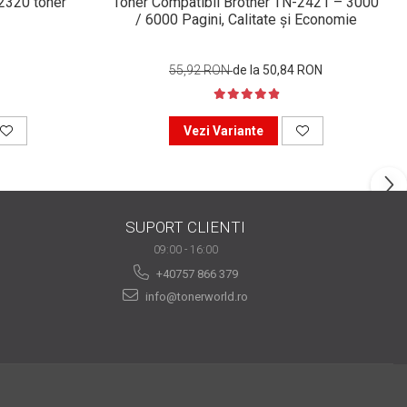
n2320 toner
Toner Compatibil Brother TN-2421 – 3000
/ 6000 Pagini, Calitate și Economie
55,92 RON
de la 50,84 RON
Vezi Variante
SUPORT CLIENTI
09:00 - 16:00
+40757 866 379
info@tonerworld.ro