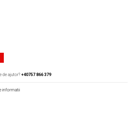
e de ajutor?
+40757 866 379
 informatii