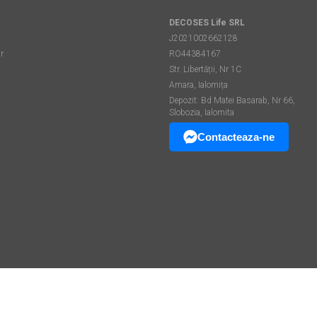
DECOSES Life SRL
J2021002662128
r
RO44384167
Str. Libertății, Nr 1C
Amara, Ialomița
Depozit: Bd Matei Basarab, Nr 66,
Slobozia, Ialomita
Contacteaza-ne