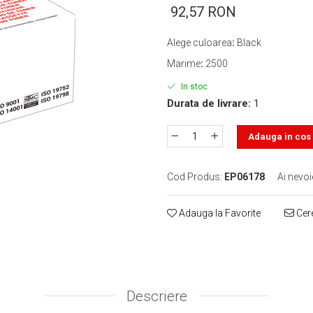
92,57 RON
Alege culoarea
:
Black
Marime
:
2500
In stoc
Durata de livrare:
1
Adauga in cos
Cod Produs:
EP06178
Ai nevoi
Adauga la Favorite
Cere
Descriere