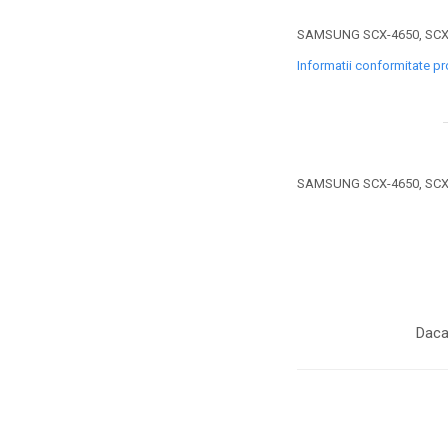
toner sau cele cu rezervor?
Care tip de cartuşe e mai
SAMSUNG SCX-4650, SCX-4
bun: OEM sau cele
compatibile?
Informatii conformitate p
Expediții fotografice – 5
locuri secrete din România
unde să mergi pentru a
Cum să-ți ordonezi eficient
face fotografii
documentele necesare din
casă?
SAMSUNG SCX-4650, SCX-4
De ce să nu renunți
niciodată la scrisul de
mână?
Top 5 cele mai misterioase
fotografii din istorie
Tehnica de birou și
Daca
efectele pe care le are
asupra sănătății. Cum
PC-ul, laptopul,
reduci riscurile?
imprimantele – ce să faci
ca să le prelungești viața?
5 Trenduri principale în