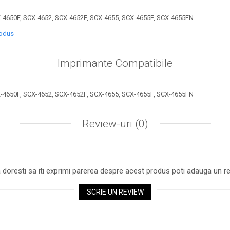
650F, SCX-4652, SCX-4652F, SCX-4655, SCX-4655F, SCX-4655FN
rodus
Imprimante Compatibile
650F, SCX-4652, SCX-4652F, SCX-4655, SCX-4655F, SCX-4655FN
Review-uri
(0)
 doresti sa iti exprimi parerea despre acest produs poti adauga un re
SCRIE UN REVIEW