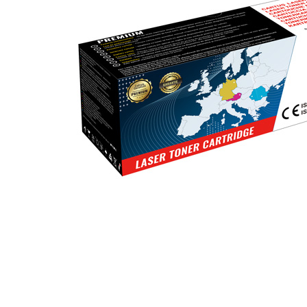
ajutorul unui printer 3D
Dezvoltarea pieții de
imprimante 3D folosite în
industria stomatologică
Evaluarea strategiei de
piață a imprimantelor 3D
până în 2026
Fericirea – starea care nu
poate fi amânată
Cum îți poți îngriji
imprimanta?
Imprimarea 3d în România
Reciclarea hârtiei – mituri
și adevăruri. Unde se
reciclează hârtia în
Fotografi care ne
România?
demonstrează că nu avem
nevoie de echipament
Care tip de imprimantă e
scump pentru a face
mai bun: imprimantele cu
fotografii bune