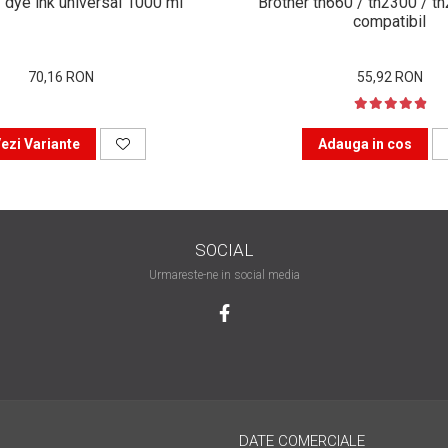
 dye ink universal 1000 ml
Brother tn660 / tn2300 / t
compatibil
70,16 RON
55,92 RON
ezi Variante
Adauga in cos
SOCIAL
Urmareste-ne in social media
DATE COMERCIALE