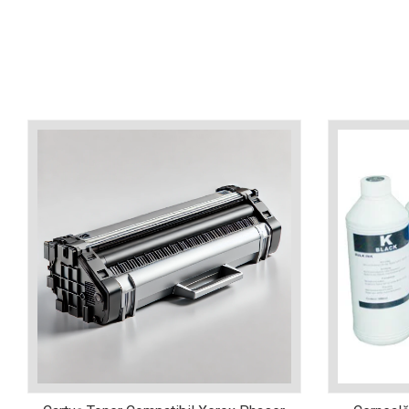
industria imprimării
Tot ce trebuie să cunoști
despre controversa privind
imprimarea armelor de foc
Karst Stone Paper – hârtie
3D
ecologică făcută din piatră
Diferența dintre
imprimantele inkjet și laser.
Ce să alegi?
TOP 5 cele mai rentabile
imprimante moderne
Cum să-ți îmbunătățești
memoria? 7 Tehnici
mnemonice eficiente
Viitorul cărților – e-bookuri
bazate pe descoperiri
și cărți fizice – ce ne
științifice
promit tehnologiile
5 metode pentru a-ți
moderne?
începe diminețile într-un
mod productiv