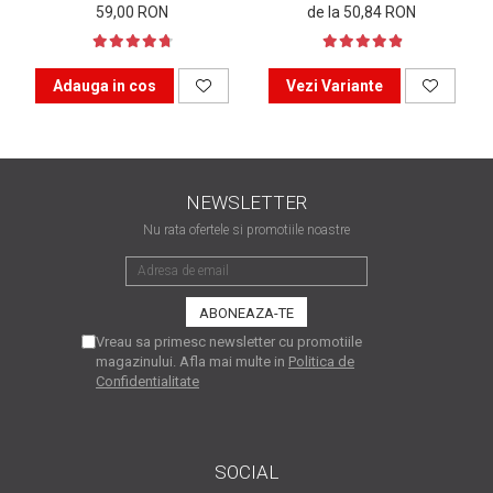
59,00 RON
de la 50,84 RON
matriceale?
3 sfaturi care te vor ajuta
să moderezi consumul de
tuș din cartușele
Adauga in cos
Vezi Variante
Vrei să știi cum se reumple
imprimantei
un cartuș? Iată câteva
explicații care-ți vor prinde
O recapitulare necesară: 5
bine
avantaje clare ale
NEWSLETTER
imprimantelor de tip inkjet
Întreținerea corectă a
Nu rata ofertele si promotiile noastre
imprimantelor
multifuncționale
Tipuri de imprimante. Ce
alegi – inkjet sau laser?
Vreau sa primesc newsletter cu promotiile
4 aplicații care te vor ajuta
magazinului. Afla mai multe in
Politica de
Confidentialitate
să devii mai organizat
Curiozități despre
imprimante
SOCIAL
Semne că imprimanta ta