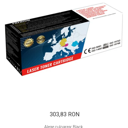
ajutorul unui printer 3D
Dezvoltarea pieții de
imprimante 3D folosite în
industria stomatologică
Evaluarea strategiei de
piață a imprimantelor 3D
până în 2026
Fericirea – starea care nu
poate fi amânată
Cum îți poți îngriji
imprimanta?
Imprimarea 3d în România
Reciclarea hârtiei – mituri
și adevăruri. Unde se
reciclează hârtia în
Fotografi care ne
România?
demonstrează că nu avem
nevoie de echipament
303,83 RON
Care tip de imprimantă e
scump pentru a face
mai bun: imprimantele cu
fotografii bune
Alege culoarea
:
Black