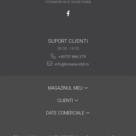
Urmareste-ne in social media
are nevoie de ajutor
Fă o alegere corectă
pentru durabilitatea
funcționării unei
Cum să redai culoare
imprimante
SUPORT CLIENTI
clipelor din viața ta?
09:00 - 16:00
Comerț electronic –
+40757 866 379
avantaje
info@tonerworld.ro
Ai nevoie de o imprimantă?
Fii atent la câteva detalii
înainte de a achiziționa una
Fii în pas cu noile tehnologii
MAGAZINUL MEU
pentru confortul de zi cu zi
CLIENTI
Transformăm strigătul
DATE COMERCIALE
disperării S.O.S. în S.O.N.
Top 5 cele mai necesare
gadgeturi pentru a ușura