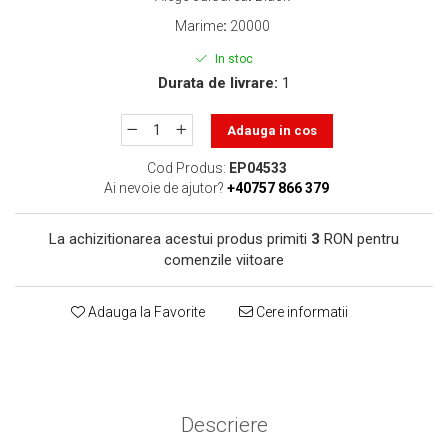
toner sau cele cu rezervor?
Care tip de cartuşe e mai
Marime
:
20000
bun: OEM sau cele
In stoc
compatibile?
Expediții fotografice – 5
Durata de livrare:
1
locuri secrete din România
unde să mergi pentru a
Adauga in cos
Cum să-ți ordonezi eficient
face fotografii
documentele necesare din
Cod Produs:
EP04533
casă?
Ai nevoie de ajutor?
+40757 866 379
De ce să nu renunți
niciodată la scrisul de
La achizitionarea acestui produs primiti
3
RON pentru
mână?
Top 5 cele mai misterioase
comenzile viitoare
fotografii din istorie
Tehnica de birou și
Adauga la Favorite
Cere informatii
efectele pe care le are
asupra sănătății. Cum
PC-ul, laptopul,
reduci riscurile?
imprimantele – ce să faci
ca să le prelungești viața?
Descriere
5 Trenduri principale în