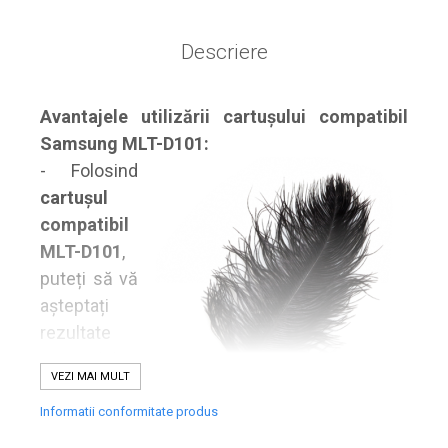
industria imprimării
Tot ce trebuie să cunoști
Descriere
despre controversa privind
imprimarea armelor de foc
Karst Stone Paper – hârtie
3D
Avantajele utilizării cartușului compatibil
ecologică făcută din piatră
Samsung MLT-D101:
Diferența dintre
- Folosind
imprimantele inkjet și laser.
cartușul
Ce să alegi?
TOP 5 cele mai rentabile
compatibil
imprimante moderne
MLT-D101
,
Cum să-ți îmbunătățești
puteți să vă
memoria? 7 Tehnici
așteptați
mnemonice eficiente
rezultate
Viitorul cărților – e-bookuri
bazate pe descoperiri
impecabile
și cărți fizice – ce ne
științifice
VEZI MAI MULT
promit tehnologiile
de fiecare
5 metode pentru a-ți
moderne?
dată, fiindcă
Informatii conformitate produs
începe diminețile într-un
este cu
mod productiv