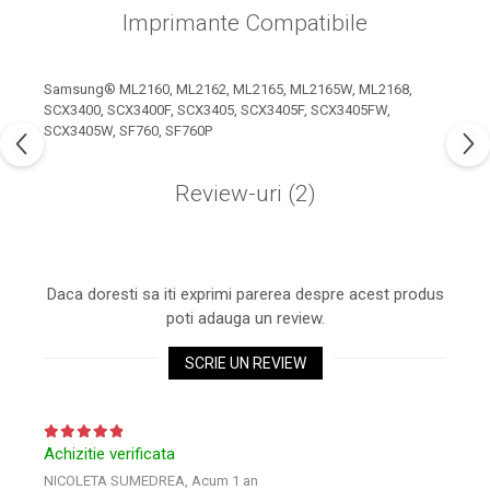
Xerox DocuCentre SC2020
adevărat un
Imprimante Compatibile
– Noi perspective de
cartuș de încredere, ce va oferi calitate bună la
imprimare în epoca digitală
Imprimarea 3D – ce ne
preț mic.
Samsung® ML2160, ML2162, ML2165, ML2165W, ML2168,
așteaptă în următorii 10
- Nu vă așteptați la mai puțin decât cea mai
SCX3400, SCX3400F, SCX3405, SCX3405F, SCX3405FW,
ani?
SCX3405W, SF760, SF760P
10 site-uri pe care îți vei
înaltă calitate când folosiți
MLT-D101
. Acest
petrece timpul în mod
cartuș expert este conceput pentru a fi foarte
productiv
Review-uri
(2)
ușor de instalat și de folosit, oferindu-vă
Care sunt cele mai bune
branduri de imprimante și
îmbunătățirea productivității, menținând în
de ce?
același timp o calitate consistentă de
5 site-uri pe care să le
imprimare de la prima până la ultima picătură
folosești la imprimarea
Daca doresti sa iti exprimi parerea despre acest produs
de
toner MLTD101
.
fotografiilor
poti adauga un review.
Recomandări pentru a
- Dacă doriți rezultate profesionale și costuri
alege o imprimantă bună
SCRIE UN REVIEW
reduse de funcționare, alegeți, fără frică,
Înlocuirea, în siguranță, a
cartușul MLT-D101
.
cartușului pentru
- Produsul vine ambalat în cutie de carton
imprimantă: 9 momente
Achizitie verificata
Ce reprezintă și la ce
Color, însoţit de
Factură
.
importante
NICOLETA SUMEDREA,
Acum 1 an
folosesc imprimantele