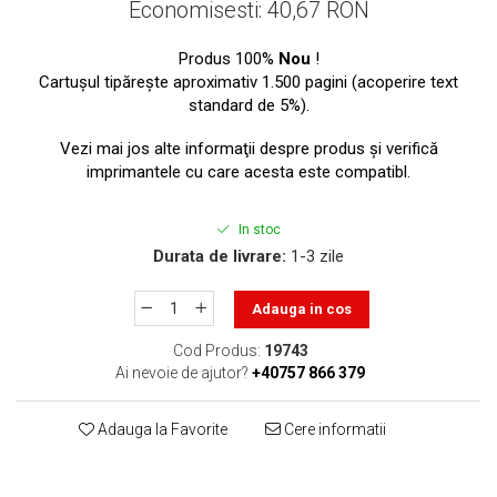
toner sau cele cu rezervor?
Economisesti:
40,67
RON
Care tip de cartuşe e mai
bun: OEM sau cele
Produs 100%
Nou
!
compatibile?
Cartuşul tipăreşte aproximativ 1.500 pagini (acoperire text
Expediții fotografice – 5
standard de 5%).
locuri secrete din România
unde să mergi pentru a
Vezi mai jos alte informaţii despre produs şi verifică
Cum să-ți ordonezi eficient
face fotografii
imprimantele cu care acesta este compatibl.
documentele necesare din
casă?
De ce să nu renunți
In stoc
niciodată la scrisul de
Durata de livrare:
1-3 zile
mână?
Top 5 cele mai misterioase
fotografii din istorie
Adauga in cos
Tehnica de birou și
Cod Produs:
19743
efectele pe care le are
Ai nevoie de ajutor?
+40757 866 379
asupra sănătății. Cum
PC-ul, laptopul,
reduci riscurile?
Adauga la Favorite
Cere informatii
imprimantele – ce să faci
ca să le prelungești viața?
5 Trenduri principale în