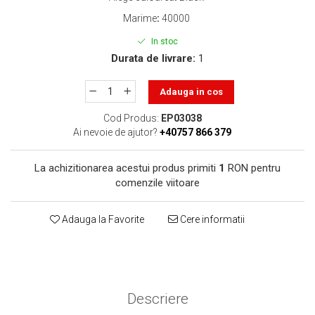
toner sau cele cu rezervor?
Care tip de cartuşe e mai
Marime
:
40000
bun: OEM sau cele
In stoc
compatibile?
Expediții fotografice – 5
Durata de livrare:
1
locuri secrete din România
unde să mergi pentru a
Adauga in cos
Cum să-ți ordonezi eficient
face fotografii
documentele necesare din
Cod Produs:
EP03038
casă?
Ai nevoie de ajutor?
+40757 866 379
De ce să nu renunți
niciodată la scrisul de
La achizitionarea acestui produs primiti
1
RON pentru
mână?
Top 5 cele mai misterioase
comenzile viitoare
fotografii din istorie
Tehnica de birou și
Adauga la Favorite
Cere informatii
efectele pe care le are
asupra sănătății. Cum
PC-ul, laptopul,
reduci riscurile?
imprimantele – ce să faci
ca să le prelungești viața?
Descriere
5 Trenduri principale în