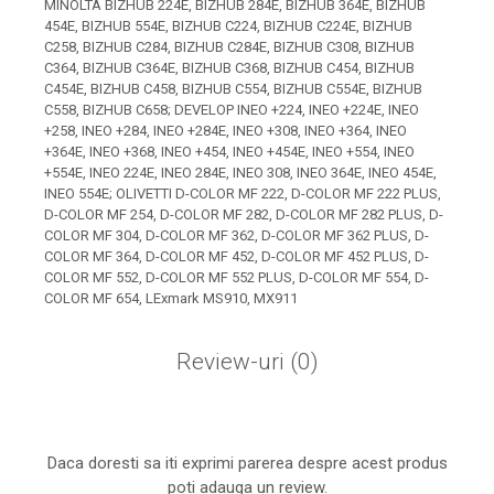
Xerox DocuCentre SC2020
MINOLTA BIZHUB 224E, BIZHUB 284E, BIZHUB 364E, BIZHUB
454E, BIZHUB 554E, BIZHUB C224, BIZHUB C224E, BIZHUB
– Noi perspective de
C258, BIZHUB C284, BIZHUB C284E, BIZHUB C308, BIZHUB
imprimare în epoca digitală
C364, BIZHUB C364E, BIZHUB C368, BIZHUB C454, BIZHUB
Imprimarea 3D – ce ne
C454E, BIZHUB C458, BIZHUB C554, BIZHUB C554E, BIZHUB
așteaptă în următorii 10
C558, BIZHUB C658; DEVELOP INEO +224, INEO +224E, INEO
ani?
+258, INEO +284, INEO +284E, INEO +308, INEO +364, INEO
10 site-uri pe care îți vei
+364E, INEO +368, INEO +454, INEO +454E, INEO +554, INEO
petrece timpul în mod
+554E, INEO 224E, INEO 284E, INEO 308, INEO 364E, INEO 454E,
productiv
INEO 554E; OLIVETTI D-COLOR MF 222, D-COLOR MF 222 PLUS,
Care sunt cele mai bune
D-COLOR MF 254, D-COLOR MF 282, D-COLOR MF 282 PLUS, D-
branduri de imprimante și
COLOR MF 304, D-COLOR MF 362, D-COLOR MF 362 PLUS, D-
de ce?
COLOR MF 364, D-COLOR MF 452, D-COLOR MF 452 PLUS, D-
5 site-uri pe care să le
COLOR MF 552, D-COLOR MF 552 PLUS, D-COLOR MF 554, D-
folosești la imprimarea
COLOR MF 654, LExmark MS910, MX911
fotografiilor
Recomandări pentru a
alege o imprimantă bună
Review-uri
(0)
Înlocuirea, în siguranță, a
cartușului pentru
imprimantă: 9 momente
Ce reprezintă și la ce
Daca doresti sa iti exprimi parerea despre acest produs
importante
poti adauga un review.
folosesc imprimantele