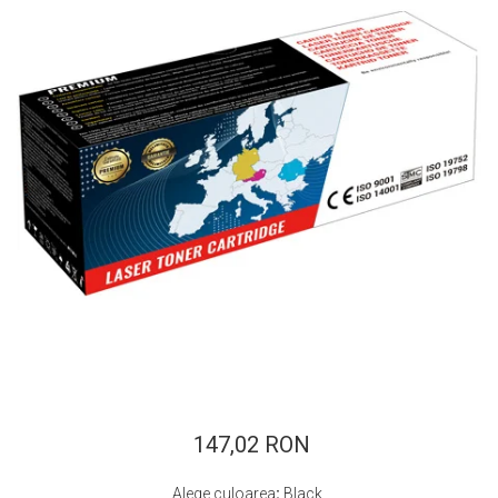
ajutorul unui printer 3D
Dezvoltarea pieții de
imprimante 3D folosite în
industria stomatologică
Evaluarea strategiei de
piață a imprimantelor 3D
până în 2026
Fericirea – starea care nu
poate fi amânată
Cum îți poți îngriji
imprimanta?
Imprimarea 3d în România
Reciclarea hârtiei – mituri
și adevăruri. Unde se
reciclează hârtia în
Fotografi care ne
România?
demonstrează că nu avem
nevoie de echipament
147,02 RON
Care tip de imprimantă e
scump pentru a face
mai bun: imprimantele cu
fotografii bune
Alege culoarea
:
Black