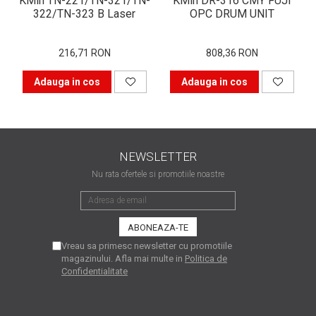
KMin TN-221/TN-321/TN-
KMin DR-316 CMY FUJI
are nevoie de ajutor
322/TN-323 B Laser
OPC DRUM UNIT
Fă o alegere corectă
216,71 RON
808,36 RON
pentru durabilitatea
funcționării unei
Cum să redai culoare
Adauga in cos
Adauga in cos
imprimante
clipelor din viața ta?
Comerț electronic –
avantaje
NEWSLETTER
Ai nevoie de o imprimantă?
Nu rata ofertele si promotiile noastre
Fii atent la câteva detalii
înainte de a achiziționa una
Fii în pas cu noile tehnologii
pentru confortul de zi cu zi
Transformăm strigătul
Vreau sa primesc newsletter cu promotiile
magazinului. Afla mai multe in
Politica de
disperării S.O.S. în S.O.N.
Confidentialitate
Top 5 cele mai necesare
gadgeturi pentru a ușura