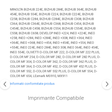
industria imprimării
MINOLTA BIZHUB 224E, BIZHUB 284E, BIZHUB 364E, BIZHUB
Tot ce trebuie să cunoști
454E, BIZHUB 554E, BIZHUB C224, BIZHUB C224E, BIZHUB
despre controversa privind
C258, BIZHUB C284, BIZHUB C284E, BIZHUB C308, BIZHUB
imprimarea armelor de foc
C364, BIZHUB C364E, BIZHUB C368, BIZHUB C454, BIZHUB
Karst Stone Paper – hârtie
3D
C454E, BIZHUB C458, BIZHUB C554, BIZHUB C554E, BIZHUB
ecologică făcută din piatră
C558, BIZHUB C658; DEVELOP INEO +224, INEO +224E, INEO
+258, INEO +284, INEO +284E, INEO +308, INEO +364, INEO
Diferența dintre
+364E, INEO +368, INEO +454, INEO +454E, INEO +554, INEO
imprimantele inkjet și laser.
+554E, INEO 224E, INEO 284E, INEO 308, INEO 364E, INEO 454E,
Ce să alegi?
INEO 554E; OLIVETTI D-COLOR MF 222, D-COLOR MF 222 PLUS,
TOP 5 cele mai rentabile
D-COLOR MF 254, D-COLOR MF 282, D-COLOR MF 282 PLUS, D-
imprimante moderne
COLOR MF 304, D-COLOR MF 362, D-COLOR MF 362 PLUS, D-
COLOR MF 364, D-COLOR MF 452, D-COLOR MF 452 PLUS, D-
Cum să-ți îmbunătățești
COLOR MF 552, D-COLOR MF 552 PLUS, D-COLOR MF 554, D-
memoria? 7 Tehnici
COLOR MF 654, LExmark MS910, MX911
mnemonice eficiente
Viitorul cărților – e-bookuri
Informatii conformitate produs
bazate pe descoperiri
și cărți fizice – ce ne
științifice
promit tehnologiile
Imprimante Compatibile
5 metode pentru a-ți
moderne?
începe diminețile într-un
mod productiv