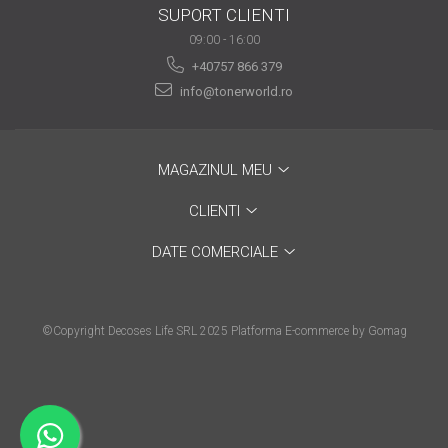
SUPORT CLIENTI
are nevoie de ajutor
09:00 - 16:00
Fă o alegere corectă
+40757 866 379
pentru durabilitatea
info@tonerworld.ro
funcționării unei
Cum să redai culoare
imprimante
clipelor din viața ta?
MAGAZINUL MEU
Comerț electronic –
avantaje
CLIENTI
Ai nevoie de o imprimantă?
DATE COMERCIALE
Fii atent la câteva detalii
înainte de a achiziționa una
Fii în pas cu noile tehnologii
pentru confortul de zi cu zi
©Copyright Decoses Life SRL 2025
Platforma E-commerce by Gomag
Transformăm strigătul
disperării S.O.S. în S.O.N.
Top 5 cele mai necesare
gadgeturi pentru a ușura