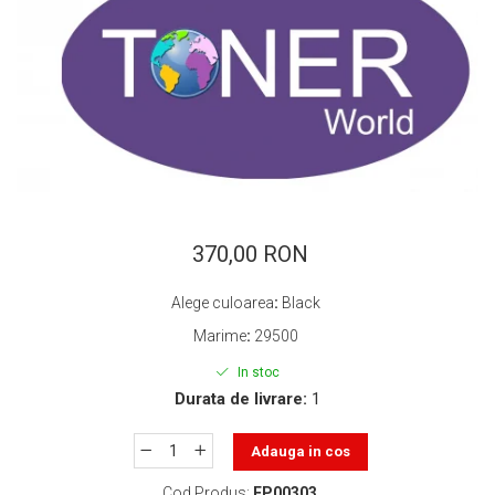
ajutorul unui printer 3D
Dezvoltarea pieții de
imprimante 3D folosite în
industria stomatologică
Evaluarea strategiei de
piață a imprimantelor 3D
până în 2026
Fericirea – starea care nu
poate fi amânată
Cum îți poți îngriji
imprimanta?
370,00 RON
Imprimarea 3d în România
Alege culoarea
:
Black
Reciclarea hârtiei – mituri
Marime
:
29500
și adevăruri. Unde se
reciclează hârtia în
In stoc
Fotografi care ne
România?
Durata de livrare:
1
demonstrează că nu avem
nevoie de echipament
Care tip de imprimantă e
Adauga in cos
scump pentru a face
mai bun: imprimantele cu
fotografii bune
Cod Produs:
EP00303