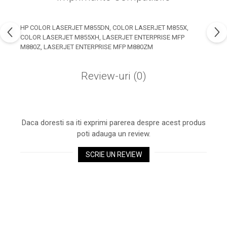
industria imprimării
Tot ce trebuie să cunoști
HP COLOR LASERJET M855DN, COLOR LASERJET M855X,
despre controversa privind
COLOR LASERJET M855XH, LASERJET ENTERPRISE MFP
imprimarea armelor de foc
M880Z, LASERJET ENTERPRISE MFP M880ZM
Karst Stone Paper – hârtie
3D
ecologică făcută din piatră
Review-uri
(0)
Diferența dintre
imprimantele inkjet și laser.
Ce să alegi?
TOP 5 cele mai rentabile
imprimante moderne
Daca doresti sa iti exprimi parerea despre acest produs
poti adauga un review.
Cum să-ți îmbunătățești
memoria? 7 Tehnici
SCRIE UN REVIEW
mnemonice eficiente
Viitorul cărților – e-bookuri
bazate pe descoperiri
și cărți fizice – ce ne
științifice
promit tehnologiile
5 metode pentru a-ți
moderne?
începe diminețile într-un
mod productiv