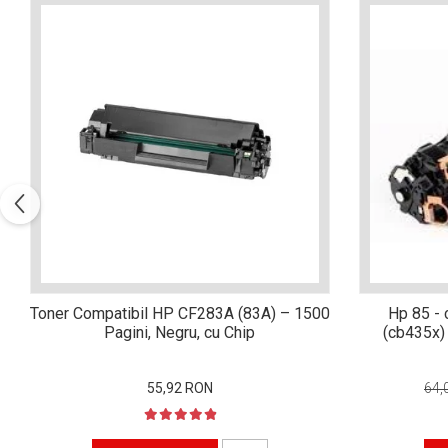
Xerox DocuCentre SC2020
– Noi perspective de
imprimare în epoca digitală
Imprimarea 3D – ce ne
așteaptă în următorii 10
ani?
10 site-uri pe care îți vei
petrece timpul în mod
productiv
Care sunt cele mai bune
branduri de imprimante și
de ce?
5 site-uri pe care să le
folosești la imprimarea
fotografiilor
Recomandări pentru a
Toner Compatibil HP CF283A (83A) – 1500
Hp 85 -
alege o imprimantă bună
Pagini, Negru, cu Chip
(cb435x)
Înlocuirea, în siguranță, a
cartușului pentru
55,92 RON
64,
imprimantă: 9 momente
Ce reprezintă și la ce
importante
folosesc imprimantele