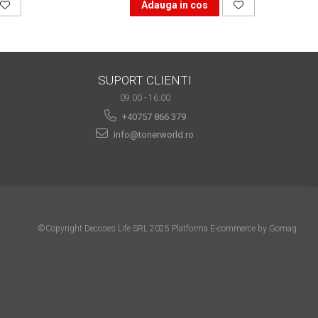
Adauga in cos
SUPORT CLIENTI
09:00 - 16:00
+40757 866 379
info@tonerworld.ro
©Copyright Decoses Life SRL 2025
Platforma E-commerce by Gomag