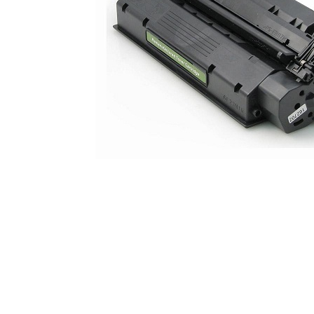
ajutorul unui printer 3D
Dezvoltarea pieții de
imprimante 3D folosite în
industria stomatologică
Evaluarea strategiei de
piață a imprimantelor 3D
până în 2026
Fericirea – starea care nu
poate fi amânată
Cum îți poți îngriji
imprimanta?
Imprimarea 3d în România
Reciclarea hârtiei – mituri
și adevăruri. Unde se
reciclează hârtia în
Fotografi care ne
România?
demonstrează că nu avem
nevoie de echipament
Care tip de imprimantă e
scump pentru a face
mai bun: imprimantele cu
fotografii bune