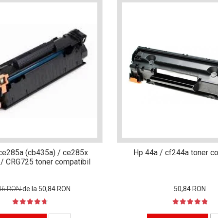
 ce285a (cb435a) / ce285x
Hp 44a / cf244a toner co
 / CRG725 toner compatibil
06 RON
de la 50,84 RON
50,84 RON