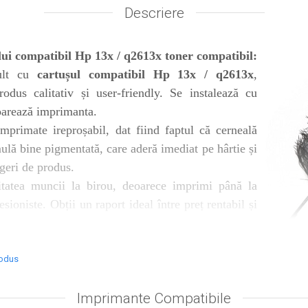
Descriere
lui compatibil Hp 13x / q2613x toner compatibil:
mult cu
cartușul compatibil Hp 13x / q2613x
,
odus calitativ și user-friendly. Se instalează cu
ioarează imprimanta.
mprimate ireproșabil, dat fiind faptul că cerneală
mulă bine pigmentată, care aderă imediat pe hârtie și
rgeri de produs.
itatea muncii la birou, deoarece imprimi până la
sioniste. Obții un raport ideal între preț rentabil și
 produsului.
at în cutie de carton Color, însoţit de
Factură
.
Retur
şi Livrare Rapidă, in 24 h.
rodus
teriorarea produsului, recomandăm tipărirea regulată, a c
Imprimante Compatibile