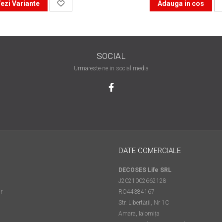
ezi Variante
Adauga in cos
SOCIAL
Urmareste-ne in social media
DATE COMERCIALE
DECOSES Life SRL
J2021002662128
r
RO44384167
Str. Libertății, Nr 1C
Amara, Ialomița