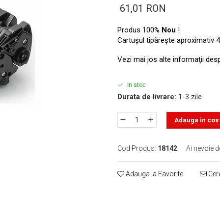
61,01 RON
Produs 100%
Nou
!
Cartuşul tipăreşte aproximativ 4
Vezi mai jos alte informaţii des
In stoc
Durata de livrare:
1-3 zile
Adauga in cos
Cod Produs:
18142
Ai nevoie d
Adauga la Favorite
Cere