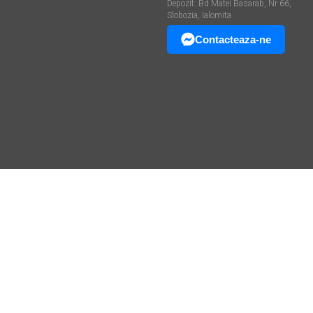
Depozit: Bd Matei Basarab, Nr 66,
Slobozia, Ialomita
Contacteaza-ne