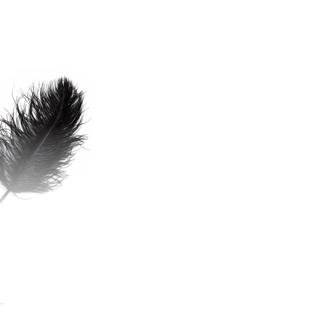
el puţin 5 pagini pe