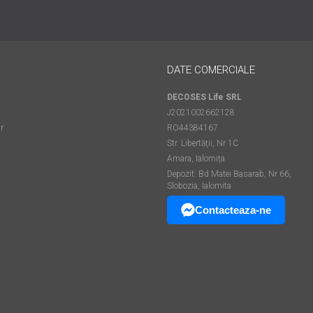
DATE COMERCIALE
DECOSES Life SRL
J2021002662128
r
RO44384167
Str. Libertății, Nr 1C
Amara, Ialomița
Depozit: Bd Matei Basarab, Nr 66,
Slobozia, Ialomita
Contacteaza-ne