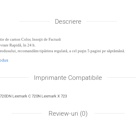
Descriere
ie de carton Color, însoţit de Factură
ivrare Rapidă, în 24 h.
produsului, recomandăm tipărirea regulată, a cel puţin 5 pagini pe săptămână.
rodus
Imprimante Compatibile
 720DN Lexmark C 720N Lexmark X 723
Review-uri
(0)