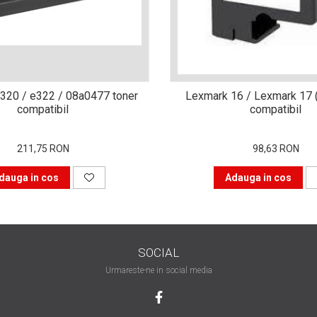
Lexmark 16 / Lexmark 17 (
compatibil
compatibil
211,75 RON
98,63 RON
dauga in cos
Adauga in cos
SOCIAL
Urmareste-ne in social media