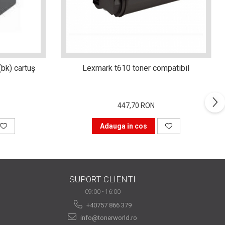
bk) cartuş
Lexmark t610 toner compatibil
447,70 RON
Adauga in cos
SUPORT CLIENTI
09:00 - 16:00
+40757 866 379
info@tonerworld.ro