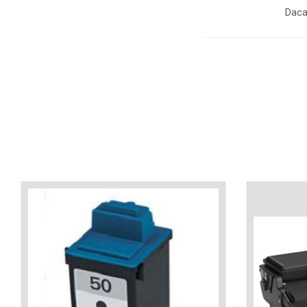
industria imprimării
Daca
Tot ce trebuie să cunoști
despre controversa privind
imprimarea armelor de foc
Karst Stone Paper – hârtie
3D
ecologică făcută din piatră
Diferența dintre
imprimantele inkjet și laser.
Ce să alegi?
TOP 5 cele mai rentabile
imprimante moderne
Cum să-ți îmbunătățești
memoria? 7 Tehnici
mnemonice eficiente
Viitorul cărților – e-bookuri
bazate pe descoperiri
și cărți fizice – ce ne
științifice
promit tehnologiile
5 metode pentru a-ți
moderne?
începe diminețile într-un
mod productiv