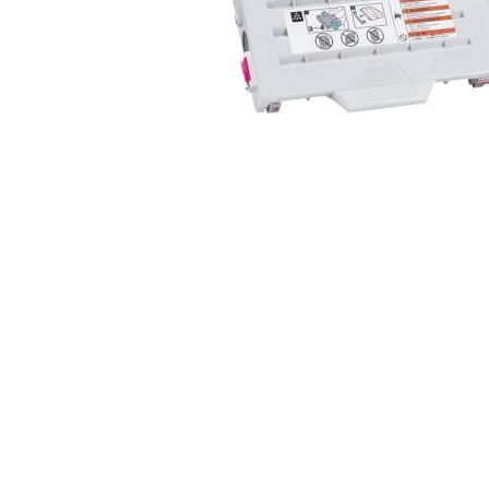
ajutorul unui printer 3D
Dezvoltarea pieții de
imprimante 3D folosite în
industria stomatologică
Evaluarea strategiei de
piață a imprimantelor 3D
până în 2026
Fericirea – starea care nu
poate fi amânată
Cum îți poți îngriji
imprimanta?
Imprimarea 3d în România
Reciclarea hârtiei – mituri
și adevăruri. Unde se
reciclează hârtia în
Fotografi care ne
România?
demonstrează că nu avem
nevoie de echipament
Care tip de imprimantă e
scump pentru a face
mai bun: imprimantele cu
fotografii bune