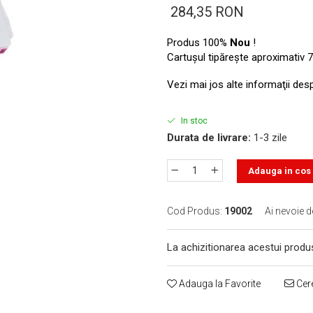
284,35 RON
Produs 100%
Nou
!
Cartuşul tipăreşte aproximativ 7
Vezi mai jos alte informaţii des
In stoc
Durata de livrare:
1-3 zile
Adauga in cos
Cod Produs:
19002
Ai nevoie d
La achizitionarea acestui produ
Adauga la Favorite
Cere