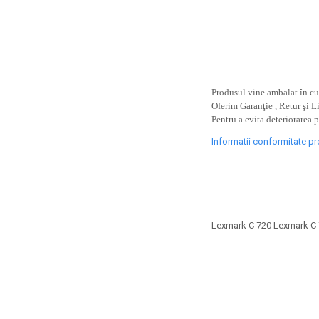
toner sau cele cu rezervor?
Care tip de cartuşe e mai
bun: OEM sau cele
compatibile?
Expediții fotografice – 5
locuri secrete din România
unde să mergi pentru a
Produsul vine ambalat în cut
Cum să-ți ordonezi eficient
face fotografii
Oferim Garanţie , Retur şi L
documentele necesare din
Pentru a evita deteriorarea 
casă?
De ce să nu renunți
Informatii conformitate p
niciodată la scrisul de
mână?
Top 5 cele mai misterioase
fotografii din istorie
Tehnica de birou și
Lexmark C 720 Lexmark C
efectele pe care le are
asupra sănătății. Cum
PC-ul, laptopul,
reduci riscurile?
imprimantele – ce să faci
ca să le prelungești viața?
5 Trenduri principale în