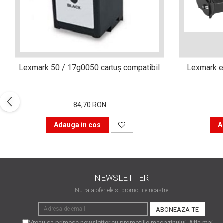
Xerox DocuCentre SC2020
– Noi perspective de
imprimare în epoca digitală
Imprimarea 3D – ce ne
așteaptă în următorii 10
ani?
10 site-uri pe care îți vei
Lexmark 50 / 17g0050 cartuş compatibil
Lexmark e320 / e322 / 08a0477 toner
petrece timpul în mod
productiv
Care sunt cele mai bune
branduri de imprimante și
84,70 RON
de ce?
5 site-uri pe care să le
Adauga in cos
A
folosești la imprimarea
fotografiilor
Recomandări pentru a
alege o imprimantă bună
NEWSLETTER
Înlocuirea, în siguranță, a
cartușului pentru
Nu rata ofertele si promotiile noastre
imprimantă: 9 momente
Ce reprezintă și la ce
importante
folosesc imprimantele
Vreau sa primesc newsletter cu promotiile magazinului. Afla mai