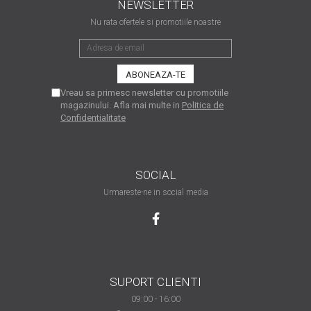
Xerox DocuCentre SC2020
NEWSLETTER
– Noi perspective de
Nu rata ofertele si promotiile noastre
imprimare în epoca digitală
Imprimarea 3D – ce ne
așteaptă în următorii 10
ani?
10 site-uri pe care îți vei
Vreau sa primesc newsletter cu promotiile
petrece timpul în mod
magazinului. Afla mai multe in
Politica de
Confidentialitate
productiv
Care sunt cele mai bune
branduri de imprimante și
de ce?
5 site-uri pe care să le
SOCIAL
folosești la imprimarea
Urmareste-ne in social media
fotografiilor
Recomandări pentru a
alege o imprimantă bună
Înlocuirea, în siguranță, a
cartușului pentru
SUPORT CLIENTI
imprimantă: 9 momente
Ce reprezintă și la ce
importante
09:00 - 16:00
folosesc imprimantele