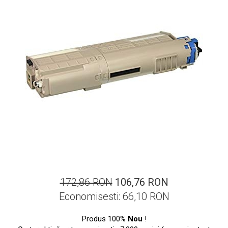
ajutorul unui printer 3D
Dezvoltarea pieții de
imprimante 3D folosite în
industria stomatologică
Evaluarea strategiei de
piață a imprimantelor 3D
până în 2026
Fericirea – starea care nu
poate fi amânată
Cum îți poți îngriji
imprimanta?
Imprimarea 3d în România
Reciclarea hârtiei – mituri
și adevăruri. Unde se
reciclează hârtia în
Fotografi care ne
172,86 RON
106,76 RON
România?
demonstrează că nu avem
Economisesti:
66,10
RON
nevoie de echipament
Care tip de imprimantă e
scump pentru a face
mai bun: imprimantele cu
Produs 100%
Nou
!
fotografii bune