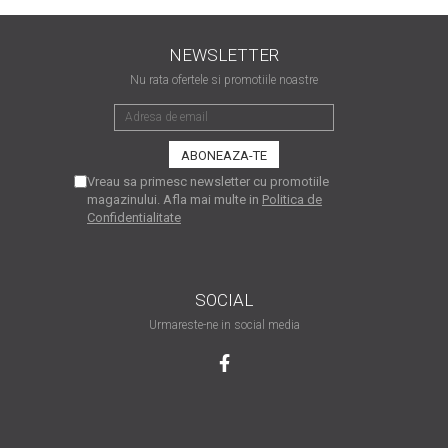
are nevoie de ajutor
Fă o alegere corectă
NEWSLETTER
pentru durabilitatea
Nu rata ofertele si promotiile noastre
funcționării unei
Cum să redai culoare
imprimante
clipelor din viața ta?
Comerț electronic –
Vreau sa primesc newsletter cu promotiile
avantaje
magazinului. Afla mai multe in
Politica de
Confidentialitate
Ai nevoie de o imprimantă?
Fii atent la câteva detalii
înainte de a achiziționa una
Fii în pas cu noile tehnologii
SOCIAL
pentru confortul de zi cu zi
Urmareste-ne in social media
Transformăm strigătul
disperării S.O.S. în S.O.N.
Top 5 cele mai necesare
gadgeturi pentru a ușura