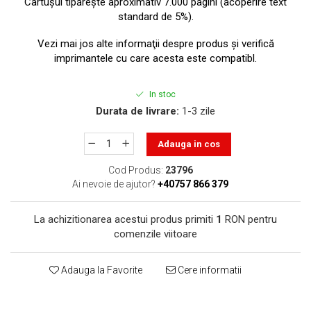
Cartuşul tipăreşte aproximativ 7.000 pagini (acoperire text
toner sau cele cu rezervor?
Care tip de cartuşe e mai
standard de 5%).
bun: OEM sau cele
Vezi mai jos alte informaţii despre produs şi verifică
compatibile?
Expediții fotografice – 5
imprimantele cu care acesta este compatibl.
locuri secrete din România
unde să mergi pentru a
Cum să-ți ordonezi eficient
In stoc
face fotografii
documentele necesare din
Durata de livrare:
1-3 zile
casă?
De ce să nu renunți
Adauga in cos
niciodată la scrisul de
mână?
Cod Produs:
23796
Top 5 cele mai misterioase
Ai nevoie de ajutor?
+40757 866 379
fotografii din istorie
Tehnica de birou și
La achizitionarea acestui produs primiti
1
RON pentru
efectele pe care le are
comenzile viitoare
asupra sănătății. Cum
PC-ul, laptopul,
reduci riscurile?
Adauga la Favorite
Cere informatii
imprimantele – ce să faci
ca să le prelungești viața?
5 Trenduri principale în