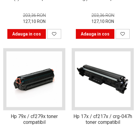
Alegerea corectă a
cartușului pentru
203,36 RON
203,36 RON
imprimantă
Patru sfaturi pentru
127,10 RON
127,10 RON
alegerea unei imprimante
Adauga in cos
Adauga in cos
De ce să cumpărăm cartușe
compatibile?
Care sunt alternativele
pentru clasicul album foto?
Revoluția industrială cu
imprimantele 3d
Trucuri pentru a obține
fotografii de familie reușite
Haine 3d realizate la
Hp 79x / cf279x toner
Hp 17x / cf217x / crg-047h
imprimantă
compatibil
toner compatibil
Cum îți poți decora casa cu
un buget redus