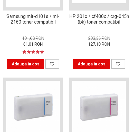
procesul de Refill Toner
pentru imprimare?
Sfaturi pentru pregătirea
Samsung mlt-d101s / ml-
HP 201x / cf400x / crg-045h
de sesiune
2160 toner compatibil
(bk) toner compatibil
5 Idei de afaceri în era
digitală
101,68 RON
203,36 RON
61,01 RON
127,10 RON
5 Idei de afaceri în era
digitală
Adauga in cos
Adauga in cos
Copiatorul Xerox 914 – cel
mai de succes spion al
timpurilor
Imprimante laser sau
inkjet?
Cum alegi copiatorul pentru
birou?
Tipuri de imprimante
Alegerea scannerului