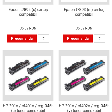
pentru birou
Epson t7892 (c) cartuş
Epson t7893 (m) cartuş
Cum să prelungești viața
compatibil
compatibil
cartușelor de imprimantă
Cadouri pentru persoanele
35,59 RON
35,59 RON
ce lucrează de acasă
Precomanda
Precomanda
Ce să faci când nu poți
imprima prin USB de la
calculator?
Cum să prelungești viața
device-urilor tale?
De ce vezi alte culori pe
hârtie decât pe monitor?
Tehnici de imprimare
profesionistă
Metode neobișnuite de
împachetare a cadourilor
HP 201x / cf401x / crg-045h
HP 201x / cf402x / crg-045h
(c) toner compatibil
(y) toner compatibil