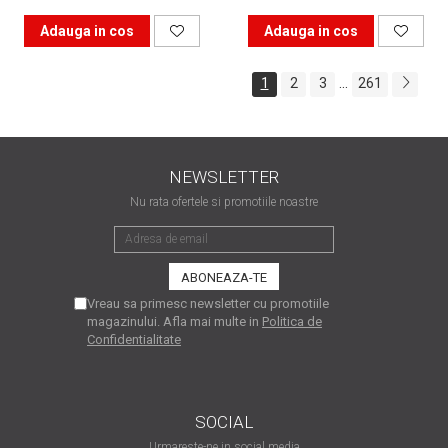
Adauga in cos
Adauga in cos
...
1
2
3
261
NEWSLETTER
Nu rata ofertele si promotiile noastre
Vreau sa primesc newsletter cu promotiile
magazinului. Afla mai multe in
Politica de
Confidentialitate
SOCIAL
Urmareste-ne in social media