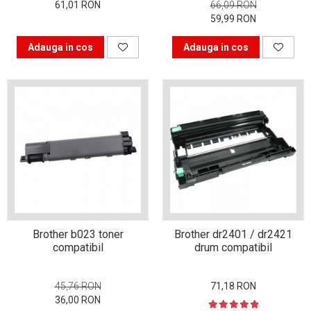
61,01 RON
66,09 RON
59,99 RON
Bucură-te mai mult timp de
imprimanta ta. Învață s-o
Adauga in cos
Adauga in cos
folosești corect.
În căutarea cartușului
perfect
Istoria imprimantei
Brother b023 toner
Brother dr2401 / dr2421
compatibil
drum compatibil
45,76 RON
71,18 RON
36,00 RON