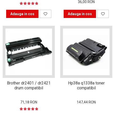
36,00 RON
Bucură-te mai mult timp de
Adauga in cos
Adauga in cos
imprimanta ta. Învață s-o
folosești corect.
În căutarea cartușului
perfect
Istoria imprimantei
Brother dr2401 / dr2421
Hp38a q1338a toner
drum compatibil
compatibil
71,18 RON
147,44 RON