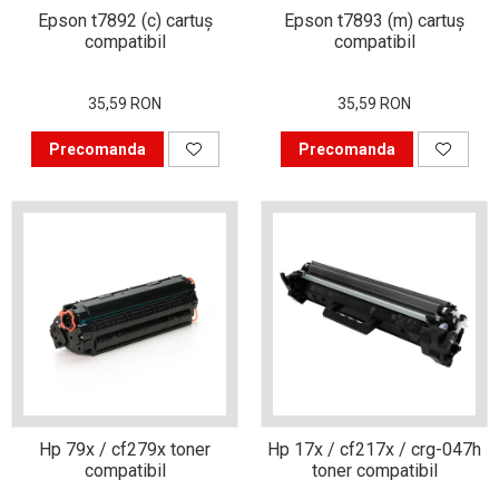
pentru birou
Epson t7892 (c) cartuş
Epson t7893 (m) cartuş
compatibil
compatibil
Cum să prelungești viața
cartușelor de imprimantă
35,59 RON
35,59 RON
Cadouri pentru persoanele
ce lucrează de acasă
Precomanda
Precomanda
Ce să faci când nu poți
imprima prin USB de la
calculator?
Cum să prelungești viața
device-urilor tale?
De ce vezi alte culori pe
hârtie decât pe monitor?
Tehnici de imprimare
profesionistă
Metode neobișnuite de
Hp 79x / cf279x toner
Hp 17x / cf217x / crg-047h
împachetare a cadourilor
compatibil
toner compatibil