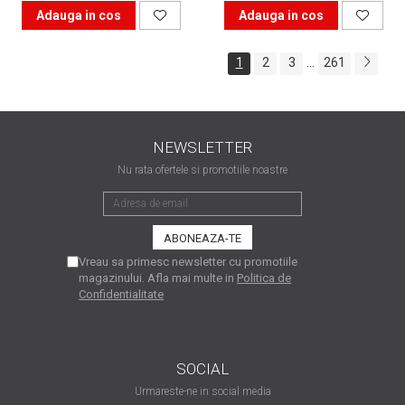
Adauga in cos
Adauga in cos
...
1
2
3
261
NEWSLETTER
Nu rata ofertele si promotiile noastre
Vreau sa primesc newsletter cu promotiile
magazinului. Afla mai multe in
Politica de
Confidentialitate
SOCIAL
Urmareste-ne in social media