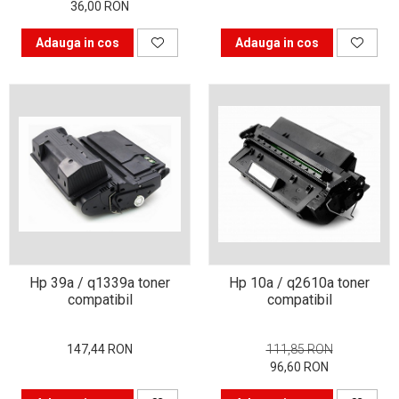
36,00 RON
Bucură-te mai mult timp de
Adauga in cos
Adauga in cos
imprimanta ta. Învață s-o
folosești corect.
În căutarea cartușului
perfect
Istoria imprimantei
Hp 39a / q1339a toner
Hp 10a / q2610a toner
compatibil
compatibil
147,44 RON
111,85 RON
96,60 RON