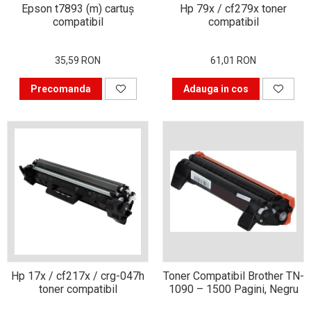
pentru birou
Epson t7893 (m) cartuş
Hp 79x / cf279x toner
compatibil
compatibil
Cum să prelungești viața
cartușelor de imprimantă
35,59 RON
61,01 RON
Cadouri pentru persoanele
ce lucrează de acasă
Precomanda
Adauga in cos
Ce să faci când nu poți
imprima prin USB de la
calculator?
Cum să prelungești viața
device-urilor tale?
De ce vezi alte culori pe
hârtie decât pe monitor?
Tehnici de imprimare
profesionistă
Metode neobișnuite de
Hp 17x / cf217x / crg-047h
Toner Compatibil Brother TN-
toner compatibil
1090 – 1500 Pagini, Negru
împachetare a cadourilor