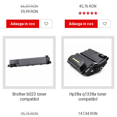
Alegerea corectă a
66,09 RON
45,76 RON
cartușului pentru
59,99 RON
imprimantă
Patru sfaturi pentru
alegerea unei imprimante
Adauga in cos
Adauga in cos
De ce să cumpărăm cartușe
compatibile?
Care sunt alternativele
pentru clasicul album foto?
Revoluția industrială cu
imprimantele 3d
Trucuri pentru a obține
fotografii de familie reușite
Brother b023 toner
Hp38a q1338a toner
Haine 3d realizate la
compatibil
compatibil
imprimantă
Cum îți poți decora casa cu
45,76 RON
147,44 RON
un buget redus