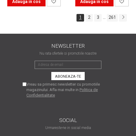
Adauga in cos
Adauga in cos
...
1
2
3
261
NEWSLETTER
Nu rata ofertele si promotiile noastre
Vreau sa primesc newsletter cu promotiile
magazinului. Afla mai multe in
Politica de
Confidentialitate
SOCIAL
Urmareste-ne in social media