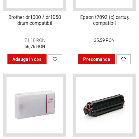
procesul de Refill Toner
pentru imprimare?
Sfaturi pentru pregătirea
Brother dr1000 / dr1050
Epson t7892 (c) cartuş
de sesiune
drum compatibil
compatibil
5 Idei de afaceri în era
digitală
71,18 RON
35,59 RON
56,76 RON
5 Idei de afaceri în era
digitală
Adauga in cos
Precomanda
Copiatorul Xerox 914 – cel
mai de succes spion al
timpurilor
Imprimante laser sau
inkjet?
Cum alegi copiatorul pentru
birou?
Tipuri de imprimante
Alegerea scannerului