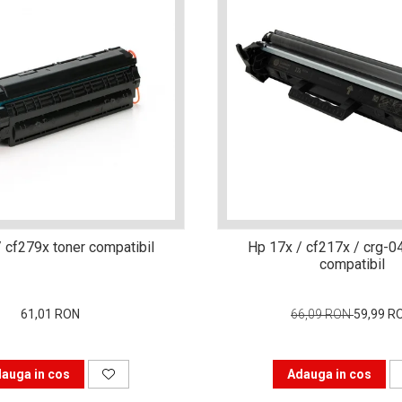
 cf279x toner compatibil
Hp 17x / cf217x / crg-0
compatibil
61,01 RON
66,09 RON
59,99 R
auga in cos
Adauga in cos