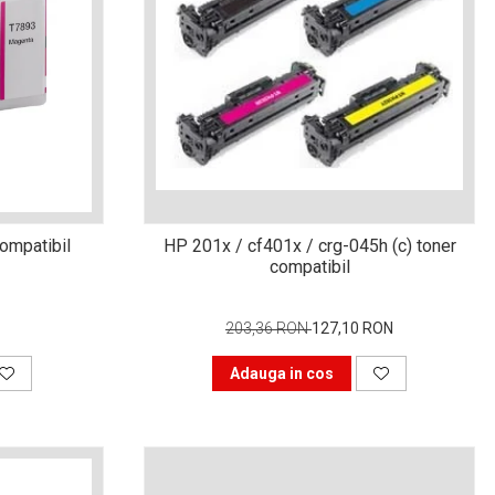
ompatibil
HP 201x / cf401x / crg-045h (c) toner
compatibil
203,36 RON
127,10 RON
Adauga in cos