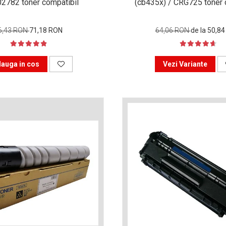
2782 toner compatibil
(cb435x) / CRG725 toner 
6,43 RON
71,18 RON
64,06 RON
de la 50,8
auga in cos
Vezi Variante