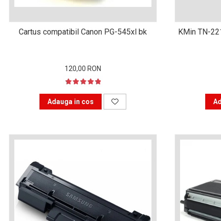
Xerox DocuCentre SC2020
– Noi perspective de
imprimare în epoca digitală
Imprimarea 3D – ce ne
Cartus compatibil Canon PG-545xl bk
KMin TN-22
așteaptă în următorii 10
ani?
10 site-uri pe care îți vei
120,00 RON
petrece timpul în mod
productiv
Care sunt cele mai bune
branduri de imprimante și
Adauga in cos
Ad
de ce?
5 site-uri pe care să le
folosești la imprimarea
fotografiilor
Recomandări pentru a
alege o imprimantă bună
Înlocuirea, în siguranță, a
cartușului pentru
imprimantă: 9 momente
Ce reprezintă și la ce
importante
folosesc imprimantele