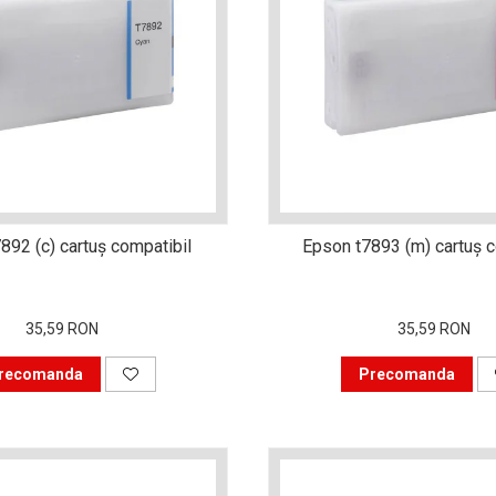
892 (c) cartuş compatibil
Epson t7893 (m) cartuş c
35,59 RON
35,59 RON
recomanda
Precomanda