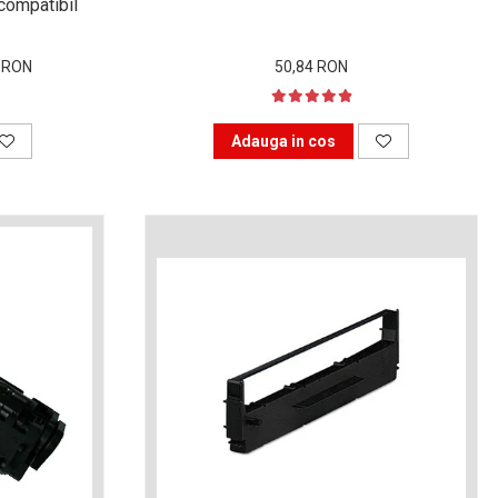
compatibil
4 RON
50,84 RON
Adauga in cos