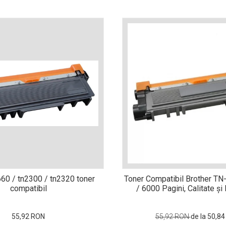
660 / tn2300 / tn2320 toner
Toner Compatibil Brother T
compatibil
/ 6000 Pagini, Calitate ș
55,92 RON
55,92 RON
de la 50,8