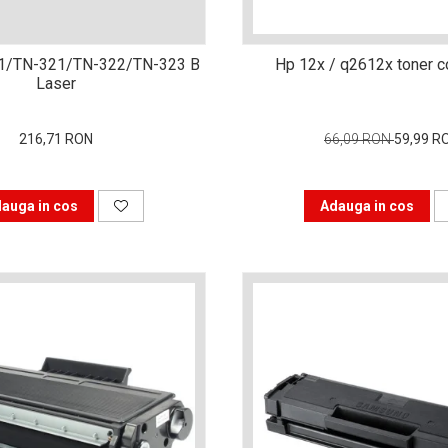
1/TN-321/TN-322/TN-323 B
Hp 12x / q2612x toner c
Laser
216,71 RON
66,09 RON
59,99 R
auga in cos
Adauga in cos