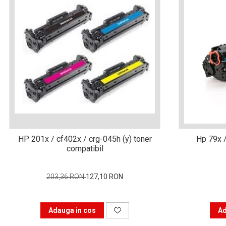
viața din secolul XXI
Sfaturi interesante pentru
a ne simţi la locul de muncă
“ca acasă”!
Tehnologia şi puterea ei de
a schimba lumea
Idei de cadouri inspirate
pentru pasionații de
tehnologie
Calitate mai bună cu
imprimanta laser color
Tipurile de cartușe și
HP 201x / cf402x / crg-045h (y) toner
Hp 79x /
particularitățile acestora
compatibil
Ce tip de scanner să alegi
în funcție de afacerea ta
203,36 RON
127,10 RON
De ce alegi o
multifuncțională laser
Adauga in cos
Ad
color?
Prin ce se face important