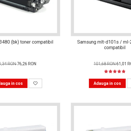
3480 (bk) toner compatibil
Samsung mlt-d101s / ml-
compatibil
1,34 RON
76,26 RON
101,68 RON
61,01 
auga in cos
Adauga in cos