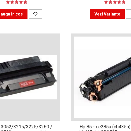
auga in cos
Vezi Variante
 3052/3215/3225/3260 /
Hp 85 - ce285a (cb435a)