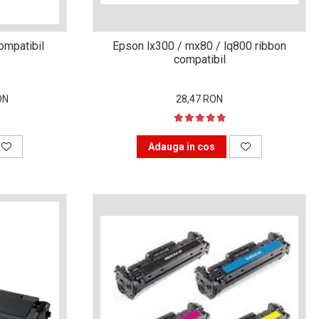
ompatibil
Epson lx300 / mx80 / lq800 ribbon
compatibil
ON
28,47 RON
Adauga in cos