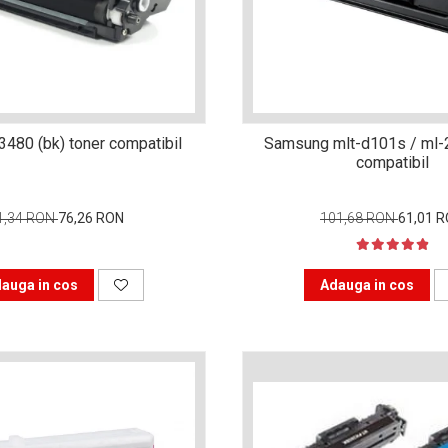
3480 (bk) toner compatibil
Samsung mlt-d101s / ml-
compatibil
1,34 RON
76,26 RON
101,68 RON
61,01 
auga in cos
Adauga in cos