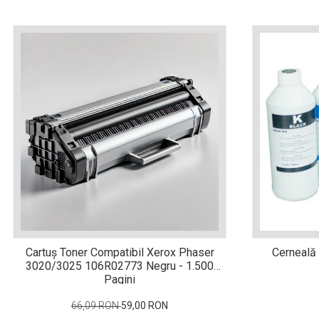
ajutorul unui printer 3D
Dezvoltarea pieții de
imprimante 3D folosite în
industria stomatologică
Evaluarea strategiei de
piață a imprimantelor 3D
până în 2026
Fericirea – starea care nu
poate fi amânată
Cum îți poți îngriji
imprimanta?
Imprimarea 3d în România
Reciclarea hârtiei – mituri
și adevăruri. Unde se
reciclează hârtia în
Fotografi care ne
Cartuș Toner Compatibil Xerox Phaser
Cerneală 
România?
demonstrează că nu avem
3020/3025 106R02773 Negru - 1.500
Pagini
nevoie de echipament
Care tip de imprimantă e
scump pentru a face
mai bun: imprimantele cu
66,09 RON
59,00 RON
fotografii bune