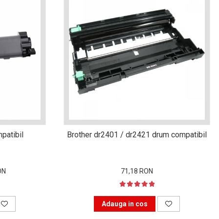
patibil
Brother dr2401 / dr2421 drum compatibil
ON
71,18 RON
Adauga in cos