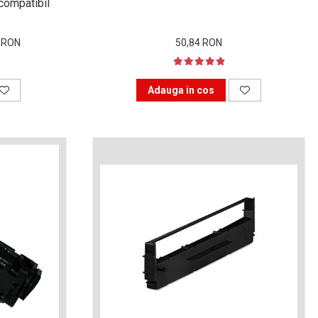
compatibil
4 RON
50,84 RON
Adauga in cos