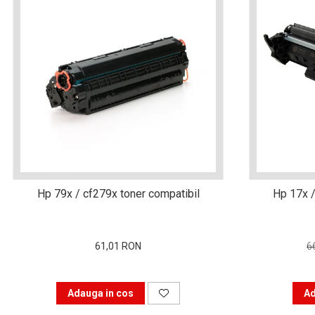
viața din secolul XXI
Sfaturi interesante pentru
a ne simţi la locul de muncă
“ca acasă”!
Tehnologia şi puterea ei de
a schimba lumea
Idei de cadouri inspirate
pentru pasionații de
tehnologie
Calitate mai bună cu
imprimanta laser color
Tipurile de cartușe și
Hp 79x / cf279x toner compatibil
Hp 17x /
particularitățile acestora
Ce tip de scanner să alegi
în funcție de afacerea ta
61,01 RON
6
De ce alegi o
multifuncțională laser
Adauga in cos
Ad
color?
Prin ce se face important