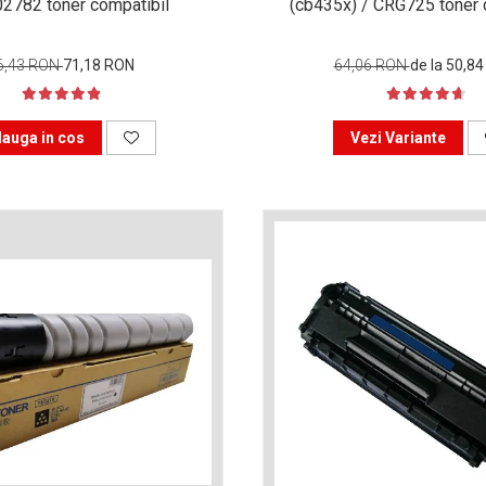
2782 toner compatibil
(cb435x) / CRG725 toner 
6,43 RON
71,18 RON
64,06 RON
de la 50,8
auga in cos
Vezi Variante