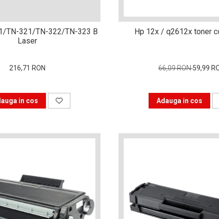
1/TN-321/TN-322/TN-323 B
Hp 12x / q2612x toner c
Laser
216,71 RON
66,09 RON
59,99 R
auga in cos
Adauga in cos