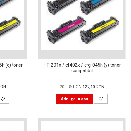
h (c) toner
HP 201x / cf402x / crg-045h (y) toner
compatibil
RON
203,36 RON
127,10 RON
Adauga in cos