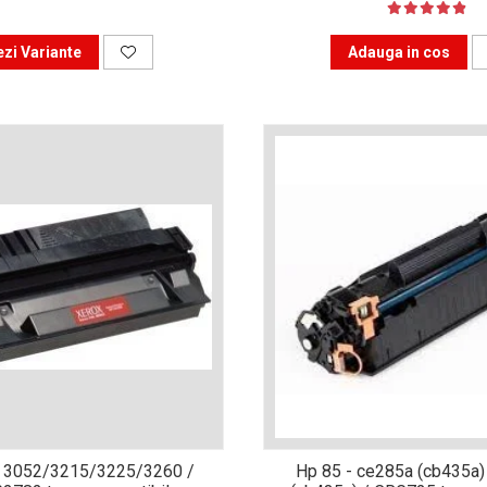
ezi Variante
Adauga in cos
 3052/3215/3225/3260 /
Hp 85 - ce285a (cb435a)