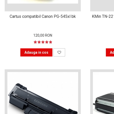
Xerox DocuCentre SC2020
– Noi perspective de
imprimare în epoca digitală
Imprimarea 3D – ce ne
Cartus compatibil Canon PG-545xl bk
KMin TN-22
așteaptă în următorii 10
ani?
10 site-uri pe care îți vei
120,00 RON
petrece timpul în mod
productiv
Care sunt cele mai bune
branduri de imprimante și
Adauga in cos
Ad
de ce?
5 site-uri pe care să le
folosești la imprimarea
fotografiilor
Recomandări pentru a
alege o imprimantă bună
Înlocuirea, în siguranță, a
cartușului pentru
imprimantă: 9 momente
Ce reprezintă și la ce
importante
folosesc imprimantele