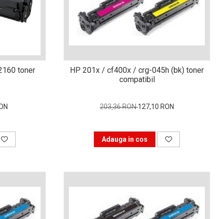
2160 toner
HP 201x / cf400x / crg-045h (bk) toner
compatibil
RON
203,36 RON
127,10 RON
Adauga in cos