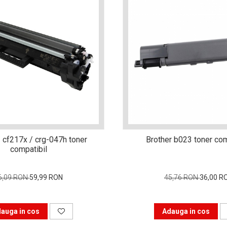
 cf217x / crg-047h toner
Brother b023 toner com
compatibil
6,09 RON
59,99 RON
45,76 RON
36,00 R
auga in cos
Adauga in cos