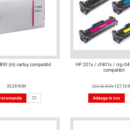
893 (m) cartuş compatibil
HP 201x / cf401x / crg-045
compatibil
35,59 RON
203,36 RON
127,10 
recomanda
Adauga in cos