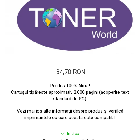
ajutorul unui printer 3D
Dezvoltarea pieții de
imprimante 3D folosite în
industria stomatologică
Evaluarea strategiei de
piață a imprimantelor 3D
până în 2026
Fericirea – starea care nu
poate fi amânată
Cum îți poți îngriji
imprimanta?
84,70 RON
Imprimarea 3d în România
Produs 100%
Nou
!
Reciclarea hârtiei – mituri
Cartuşul tipăreşte aproximativ 2.600 pagini (acoperire text
și adevăruri. Unde se
standard de 5%).
reciclează hârtia în
Fotografi care ne
Vezi mai jos alte informaţii despre produs şi verifică
România?
demonstrează că nu avem
imprimantele cu care acesta este compatibl.
nevoie de echipament
Care tip de imprimantă e
scump pentru a face
mai bun: imprimantele cu
In stoc
fotografii bune