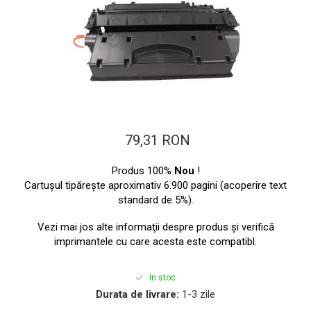
ajutorul unui printer 3D
Dezvoltarea pieții de
imprimante 3D folosite în
industria stomatologică
Evaluarea strategiei de
piață a imprimantelor 3D
până în 2026
Fericirea – starea care nu
poate fi amânată
Cum îți poți îngriji
79,31 RON
imprimanta?
Produs 100%
Nou
!
Imprimarea 3d în România
Cartuşul tipăreşte aproximativ 6.900 pagini (acoperire text
Reciclarea hârtiei – mituri
standard de 5%).
și adevăruri. Unde se
Vezi mai jos alte informaţii despre produs şi verifică
reciclează hârtia în
Fotografi care ne
imprimantele cu care acesta este compatibl.
România?
demonstrează că nu avem
nevoie de echipament
In stoc
Care tip de imprimantă e
scump pentru a face
Durata de livrare:
1-3 zile
mai bun: imprimantele cu
fotografii bune