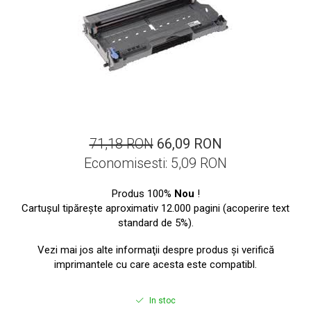
ajutorul unui printer 3D
Dezvoltarea pieții de
imprimante 3D folosite în
industria stomatologică
Evaluarea strategiei de
piață a imprimantelor 3D
până în 2026
Fericirea – starea care nu
poate fi amânată
Cum îți poți îngriji
71,18 RON
66,09 RON
imprimanta?
Economisesti:
5,09
RON
Imprimarea 3d în România
Produs 100%
Nou
!
Reciclarea hârtiei – mituri
Cartuşul tipăreşte aproximativ 12.000 pagini (acoperire text
și adevăruri. Unde se
standard de 5%).
reciclează hârtia în
Fotografi care ne
România?
Vezi mai jos alte informaţii despre produs şi verifică
demonstrează că nu avem
imprimantele cu care acesta este compatibl.
nevoie de echipament
Care tip de imprimantă e
scump pentru a face
mai bun: imprimantele cu
In stoc
fotografii bune