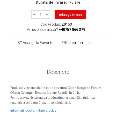
toner sau cele cu rezervor?
Durata de livrare:
1-3 zile
Care tip de cartuşe e mai
bun: OEM sau cele
Adauga in cos
compatibile?
Expediții fotografice – 5
Cod Produs:
20153
locuri secrete din România
Ai nevoie de ajutor?
+40757 866 379
unde să mergi pentru a
Cum să-ți ordonezi eficient
face fotografii
documentele necesare din
Adauga la Favorite
Cere informatii
casă?
De ce să nu renunți
niciodată la scrisul de
mână?
Top 5 cele mai misterioase
Descriere
fotografii din istorie
Tehnica de birou și
efectele pe care le are
Produsul vine ambalat în cutie de carton Color, însoţit de Factură
Oferim Garanţie , Retur şi Livrare Rapidă, în 24 h.
asupra sănătății. Cum
PC-ul, laptopul,
Pentru a evita deteriorarea produsului, recomandăm tipărirea
reduci riscurile?
imprimantele – ce să faci
regulată, a cel puţin 5 pagini pe săptămână.
ca să le prelungești viața?
Informatii conformitate produs
5 Trenduri principale în