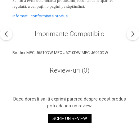
Pentru a evita deteriorarea produsului, recomandăm tipărirea
industria imprimării
regulată, a cel puţin 5 pagini pe săptămână.
Tot ce trebuie să cunoști
Informatii conformitate produs
despre controversa privind
imprimarea armelor de foc
Karst Stone Paper – hârtie
Imprimante Compatibile
3D
ecologică făcută din piatră
Diferența dintre
Brother MFC-J6510DW MFC-J6710DW MFC-J6910DW
imprimantele inkjet și laser.
Ce să alegi?
TOP 5 cele mai rentabile
Review-uri
(0)
imprimante moderne
Cum să-ți îmbunătățești
memoria? 7 Tehnici
Daca doresti sa iti exprimi parerea despre acest produs
mnemonice eficiente
Viitorul cărților – e-bookuri
poti adauga un review.
bazate pe descoperiri
și cărți fizice – ce ne
științifice
SCRIE UN REVIEW
promit tehnologiile
5 metode pentru a-ți
moderne?
începe diminețile într-un
mod productiv