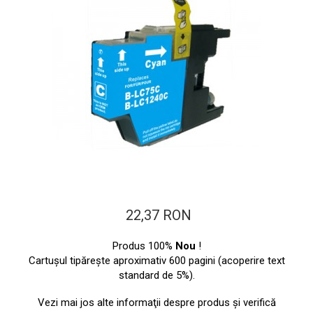
ajutorul unui printer 3D
Dezvoltarea pieții de
imprimante 3D folosite în
industria stomatologică
Evaluarea strategiei de
piață a imprimantelor 3D
până în 2026
Fericirea – starea care nu
poate fi amânată
Cum îți poți îngriji
imprimanta?
Imprimarea 3d în România
Reciclarea hârtiei – mituri
22,37 RON
și adevăruri. Unde se
reciclează hârtia în
Fotografi care ne
Produs 100%
Nou
!
România?
demonstrează că nu avem
Cartuşul tipăreşte aproximativ 600 pagini (acoperire text
standard de 5%).
nevoie de echipament
Care tip de imprimantă e
scump pentru a face
mai bun: imprimantele cu
Vezi mai jos alte informaţii despre produs şi verifică
fotografii bune