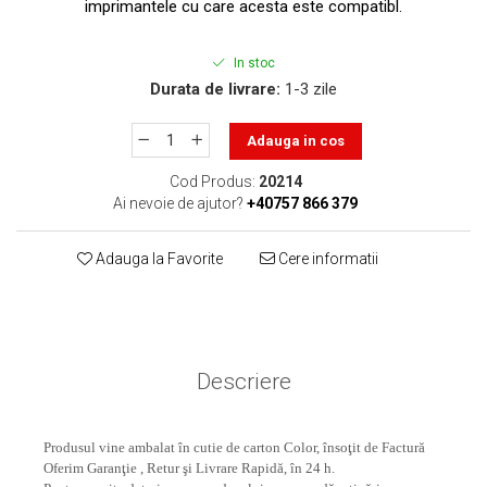
toner sau cele cu rezervor?
imprimantele cu care acesta este compatibl.
Care tip de cartuşe e mai
bun: OEM sau cele
In stoc
compatibile?
Expediții fotografice – 5
Durata de livrare:
1-3 zile
locuri secrete din România
unde să mergi pentru a
Adauga in cos
Cum să-ți ordonezi eficient
face fotografii
documentele necesare din
Cod Produs:
20214
casă?
Ai nevoie de ajutor?
+40757 866 379
De ce să nu renunți
niciodată la scrisul de
Adauga la Favorite
Cere informatii
mână?
Top 5 cele mai misterioase
fotografii din istorie
Tehnica de birou și
efectele pe care le are
Descriere
asupra sănătății. Cum
PC-ul, laptopul,
reduci riscurile?
imprimantele – ce să faci
Produsul vine ambalat în cutie de carton Color, însoţit de Factură
ca să le prelungești viața?
5 Trenduri principale în
Oferim Garanţie , Retur şi Livrare Rapidă, în 24 h.