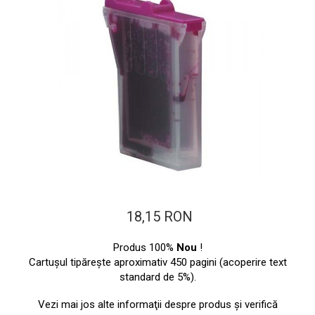
ajutorul unui printer 3D
Dezvoltarea pieții de
imprimante 3D folosite în
industria stomatologică
Evaluarea strategiei de
piață a imprimantelor 3D
până în 2026
Fericirea – starea care nu
poate fi amânată
Cum îți poți îngriji
imprimanta?
Imprimarea 3d în România
Reciclarea hârtiei – mituri
18,15 RON
și adevăruri. Unde se
reciclează hârtia în
Fotografi care ne
Produs 100%
Nou
!
România?
demonstrează că nu avem
Cartuşul tipăreşte aproximativ 450 pagini (acoperire text
standard de 5%).
nevoie de echipament
Care tip de imprimantă e
scump pentru a face
mai bun: imprimantele cu
Vezi mai jos alte informaţii despre produs şi verifică
fotografii bune