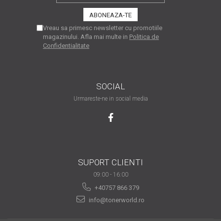
are nevoie de ajutor
Fă o alegere corectă
Vreau sa primesc newsletter cu promotiile
magazinului. Afla mai multe in
Politica de
pentru durabilitatea
Confidentialitate
funcționării unei
Cum să redai culoare
imprimante
clipelor din viața ta?
Comerț electronic –
SOCIAL
avantaje
Urmareste-ne in social media
Ai nevoie de o imprimantă?
Fii atent la câteva detalii
înainte de a achiziționa una
Fii în pas cu noile tehnologii
pentru confortul de zi cu zi
SUPORT CLIENTI
Transformăm strigătul
09:00 - 16:00
disperării S.O.S. în S.O.N.
+40757 866 379
info@tonerworld.ro
Top 5 cele mai necesare
gadgeturi pentru a ușura