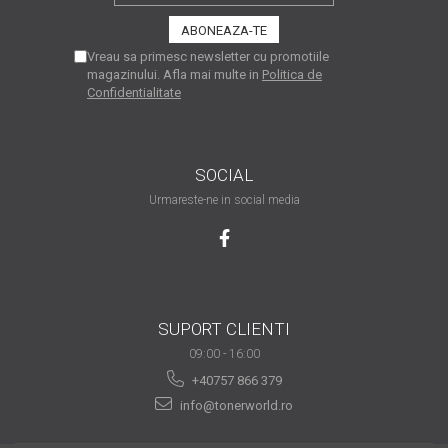
are nevoie de ajutor
Fă o alegere corectă
Vreau sa primesc newsletter cu promotiile
magazinului. Afla mai multe in
Politica de
pentru durabilitatea
Confidentialitate
funcționării unei
Cum să redai culoare
imprimante
clipelor din viața ta?
Comerț electronic –
SOCIAL
avantaje
Urmareste-ne in social media
Ai nevoie de o imprimantă?
Fii atent la câteva detalii
înainte de a achiziționa una
Fii în pas cu noile tehnologii
pentru confortul de zi cu zi
SUPORT CLIENTI
Transformăm strigătul
09:00 - 16:00
disperării S.O.S. în S.O.N.
+40757 866 379
info@tonerworld.ro
Top 5 cele mai necesare
gadgeturi pentru a ușura