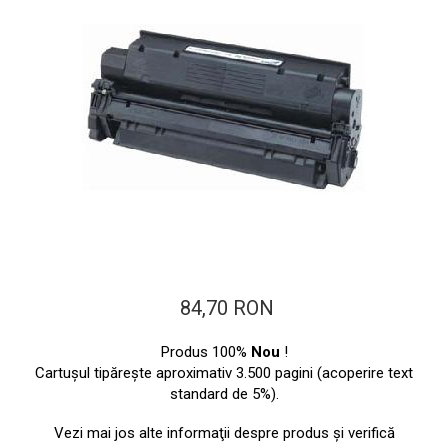
ajutorul unui printer 3D
Dezvoltarea pieții de
imprimante 3D folosite în
industria stomatologică
Evaluarea strategiei de
piață a imprimantelor 3D
până în 2026
Fericirea – starea care nu
poate fi amânată
Cum îți poți îngriji
imprimanta?
Imprimarea 3d în România
Reciclarea hârtiei – mituri
84,70 RON
și adevăruri. Unde se
reciclează hârtia în
Fotografi care ne
Produs 100%
Nou
!
România?
demonstrează că nu avem
Cartuşul tipăreşte aproximativ 3.500 pagini (acoperire text
standard de 5%).
nevoie de echipament
Care tip de imprimantă e
scump pentru a face
mai bun: imprimantele cu
Vezi mai jos alte informaţii despre produs şi verifică
fotografii bune