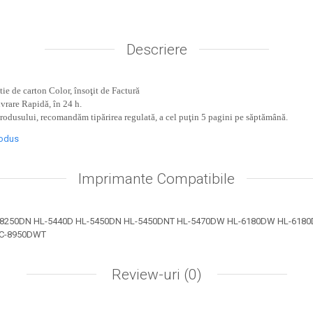
Descriere
ie de carton Color, însoţit de Factură
ivrare Rapidă, în 24 h.
produsului, recomandăm tipărirea regulată, a cel puţin 5 pagini pe săptămână.
rodus
Imprimante Compatibile
P-8250DN HL-5440D HL-5450DN HL-5450DNT HL-5470DW HL-6180DW HL-618
C-8950DWT
Review-uri
(0)