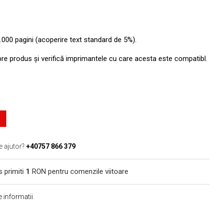
.000 pagini (acoperire text standard de 5%).
pre produs şi verifică imprimantele cu care acesta este compatibl.
e ajutor?
+40757 866 379
s primiti
1
RON pentru comenzile viitoare
 informatii