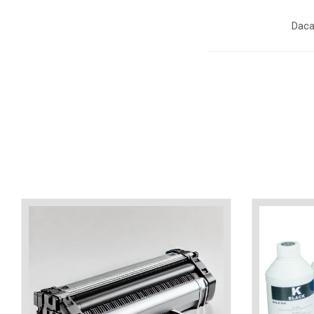
industria imprimării
Daca
Tot ce trebuie să cunoști
despre controversa privind
imprimarea armelor de foc
Karst Stone Paper – hârtie
3D
ecologică făcută din piatră
Diferența dintre
imprimantele inkjet și laser.
Ce să alegi?
TOP 5 cele mai rentabile
imprimante moderne
Cum să-ți îmbunătățești
memoria? 7 Tehnici
mnemonice eficiente
Viitorul cărților – e-bookuri
bazate pe descoperiri
și cărți fizice – ce ne
științifice
promit tehnologiile
5 metode pentru a-ți
moderne?
începe diminețile într-un
mod productiv