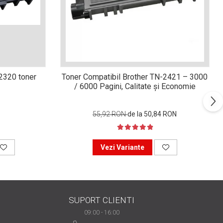
n2320 toner
Toner Compatibil Brother TN-2421 – 3000
/ 6000 Pagini, Calitate și Economie
55,92 RON
de la 50,84 RON
Vezi Variante
SUPORT CLIENTI
09:00 - 16:00