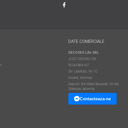
DATE COMERCIALE
DECOSES Life SRL
J2021002662128
r
RO44384167
Str. Libertății, Nr 1C
Amara, Ialomița
Depozit: Bd Matei Basarab, Nr 66,
Slobozia, Ialomita
Contacteaza-ne