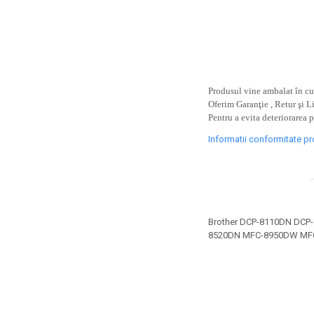
toner sau cele cu rezervor?
Care tip de cartuşe e mai
bun: OEM sau cele
compatibile?
Expediții fotografice – 5
locuri secrete din România
unde să mergi pentru a
Produsul vine ambalat în cut
Cum să-ți ordonezi eficient
face fotografii
Oferim Garanţie , Retur şi L
documentele necesare din
Pentru a evita deteriorarea 
casă?
De ce să nu renunți
Informatii conformitate p
niciodată la scrisul de
mână?
Top 5 cele mai misterioase
fotografii din istorie
Tehnica de birou și
Brother DCP-8110DN DC
efectele pe care le are
8520DN MFC-8950DW MF
asupra sănătății. Cum
PC-ul, laptopul,
reduci riscurile?
imprimantele – ce să faci
ca să le prelungești viața?
5 Trenduri principale în