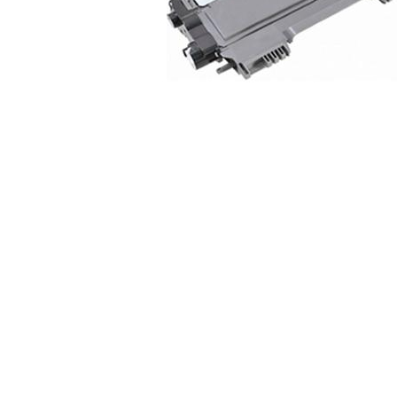
ajutorul unui printer 3D
Dezvoltarea pieții de
imprimante 3D folosite în
industria stomatologică
Evaluarea strategiei de
piață a imprimantelor 3D
până în 2026
Fericirea – starea care nu
poate fi amânată
Cum îți poți îngriji
imprimanta?
Imprimarea 3d în România
Reciclarea hârtiei – mituri
și adevăruri. Unde se
reciclează hârtia în
Fotografi care ne
România?
demonstrează că nu avem
nevoie de echipament
Care tip de imprimantă e
scump pentru a face
mai bun: imprimantele cu
fotografii bune