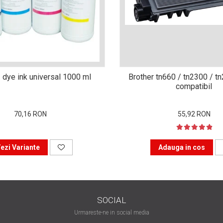
 dye ink universal 1000 ml
Brother tn660 / tn2300 / t
compatibil
70,16 RON
55,92 RON
ezi Variante
Adauga in cos
SOCIAL
Urmareste-ne in social media