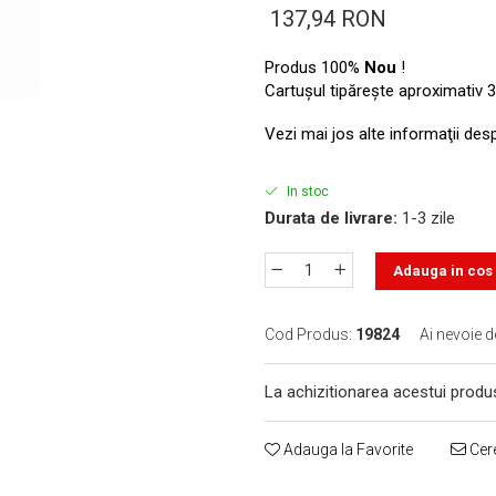
137,94 RON
Produs 100%
Nou
!
Cartuşul tipăreşte aproximativ 3
Vezi mai jos alte informaţii des
In stoc
Durata de livrare:
1-3 zile
Adauga in cos
Cod Produs:
19824
Ai nevoie d
La achizitionarea acestui produ
Adauga la Favorite
Cere