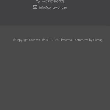
+40757 866 379
info@tonerworld.ro
©Copyright Decoses Life SRL 2025
Platforma E-commerce by Gomag