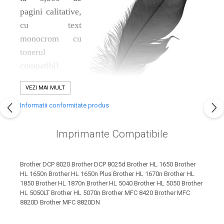
industria imprimării
pagini calitative,
Tot ce trebuie să cunoști
cu text
despre controversa privind
monocrom cu
imprimarea armelor de foc
Karst Stone Paper – hârtie
tonerul
3D
ecologică făcută din piatră
compatibil
Brother tn7600
.
Diferența dintre
VEZI MAI MULT
imprimantele inkjet și laser.
- Montezi
Ce să alegi?
tonerul în doar
Informatii conformitate produs
TOP 5 cele mai rentabile
câteva secunde,
imprimante moderne
datorită construcției intuitiv proiectate. Astfel,
Imprimante Compatibile
Cum să-ți îmbunătățești
instalezi cartușul rapid și nu aduci nici o daună
memoria? 7 Tehnici
imprimantei.
mnemonice eficiente
Brother DCP 8020 Brother DCP 8025d Brother HL 1650 Brother
Viitorul cărților – e-bookuri
- Obții documente profesioniste la un preț rentabil
bazate pe descoperiri
HL 1650n Brother HL 1650n Plus Brother HL 1670n Brother HL
și cărți fizice – ce ne
1850 Brother HL 1870n Brother HL 5040 Brother HL 5050 Brother
științifice
cu cartușul
Brother tn7600
.
promit tehnologiile
HL 5050LT Brother HL 5070n Brother MFC 8420 Brother MFC
5 metode pentru a-ți
- Produsul vine ambalat în cutie de carton
Color
,
8820D Brother MFC 8820DN
moderne?
începe diminețile într-un
însoţit de Factură.
mod productiv