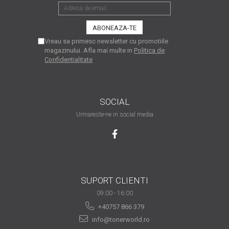
are nevoie de ajutor
Fă o alegere corectă
pentru durabilitatea
Vreau sa primesc newsletter cu promotiile
magazinului. Afla mai multe in
Politica de
funcționării unei
Cum să redai culoare
Confidentialitate
imprimante
clipelor din viața ta?
Comerț electronic –
avantaje
SOCIAL
Urmareste-ne in social media
Ai nevoie de o imprimantă?
Fii atent la câteva detalii
înainte de a achiziționa una
Fii în pas cu noile tehnologii
pentru confortul de zi cu zi
Transformăm strigătul
SUPORT CLIENTI
disperării S.O.S. în S.O.N.
09:00 - 16:00
+40757 866 379
Top 5 cele mai necesare
info@tonerworld.ro
gadgeturi pentru a ușura