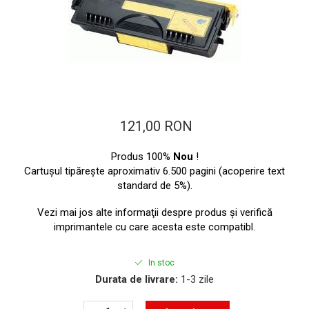
ajutorul unui printer 3D
Dezvoltarea pieții de
imprimante 3D folosite în
industria stomatologică
Evaluarea strategiei de
piață a imprimantelor 3D
până în 2026
Fericirea – starea care nu
poate fi amânată
121,00 RON
Cum îți poți îngriji
imprimanta?
Produs 100%
Nou
!
Cartuşul tipăreşte aproximativ 6.500 pagini (acoperire text
Imprimarea 3d în România
standard de 5%).
Reciclarea hârtiei – mituri
Vezi mai jos alte informaţii despre produs şi verifică
și adevăruri. Unde se
imprimantele cu care acesta este compatibl.
reciclează hârtia în
Fotografi care ne
România?
demonstrează că nu avem
In stoc
nevoie de echipament
Durata de livrare:
1-3 zile
Care tip de imprimantă e
scump pentru a face
mai bun: imprimantele cu
fotografii bune