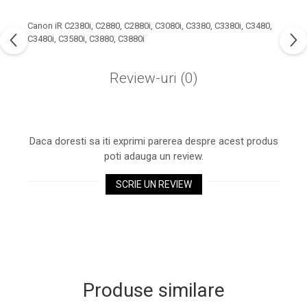
industria imprimării
Canon iR C2380i, C2880, C2880i, C3080i, C3380, C3380i, C3480,
Tot ce trebuie să cunoști
C3480i, C3580i, C3880, C3880i
despre controversa privind
imprimarea armelor de foc
Karst Stone Paper – hârtie
Review-uri
(0)
3D
ecologică făcută din piatră
Diferența dintre
imprimantele inkjet și laser.
Daca doresti sa iti exprimi parerea despre acest produs
Ce să alegi?
TOP 5 cele mai rentabile
poti adauga un review.
imprimante moderne
SCRIE UN REVIEW
Cum să-ți îmbunătățești
memoria? 7 Tehnici
mnemonice eficiente
Viitorul cărților – e-bookuri
bazate pe descoperiri
și cărți fizice – ce ne
științifice
promit tehnologiile
5 metode pentru a-ți
moderne?
Produse similare
începe diminețile într-un
mod productiv