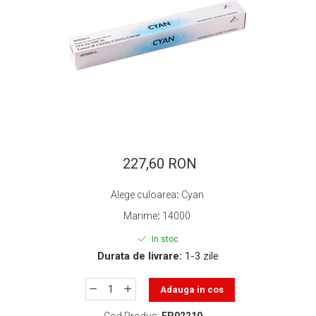
ajutorul unui printer 3D
Dezvoltarea pieții de
imprimante 3D folosite în
industria stomatologică
Evaluarea strategiei de
piață a imprimantelor 3D
până în 2026
Fericirea – starea care nu
poate fi amânată
Cum îți poți îngriji
imprimanta?
227,60 RON
Imprimarea 3d în România
Alege culoarea
:
Cyan
Reciclarea hârtiei – mituri
Marime
:
14000
și adevăruri. Unde se
reciclează hârtia în
In stoc
Fotografi care ne
România?
Durata de livrare:
1-3 zile
demonstrează că nu avem
nevoie de echipament
Care tip de imprimantă e
Adauga in cos
scump pentru a face
mai bun: imprimantele cu
fotografii bune
Cod Produs:
EP02210