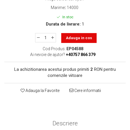
toner sau cele cu rezervor?
Care tip de cartuşe e mai
Marime
:
14000
bun: OEM sau cele
In stoc
compatibile?
Expediții fotografice – 5
Durata de livrare:
1
locuri secrete din România
unde să mergi pentru a
Adauga in cos
Cum să-ți ordonezi eficient
face fotografii
documentele necesare din
Cod Produs:
EP04588
casă?
Ai nevoie de ajutor?
+40757 866 379
De ce să nu renunți
niciodată la scrisul de
La achizitionarea acestui produs primiti
2
RON pentru
mână?
Top 5 cele mai misterioase
comenzile viitoare
fotografii din istorie
Tehnica de birou și
Adauga la Favorite
Cere informatii
efectele pe care le are
asupra sănătății. Cum
PC-ul, laptopul,
reduci riscurile?
imprimantele – ce să faci
ca să le prelungești viața?
Descriere
5 Trenduri principale în