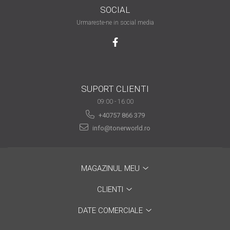
SOCIAL
are nevoie de ajutor
Urmareste-ne in social media
Fă o alegere corectă
pentru durabilitatea
funcționării unei
Cum să redai culoare
imprimante
clipelor din viața ta?
Comerț electronic –
SUPORT CLIENTI
avantaje
09:00 - 16:00
+40757 866 379
Ai nevoie de o imprimantă?
info@tonerworld.ro
Fii atent la câteva detalii
înainte de a achiziționa una
Fii în pas cu noile tehnologii
pentru confortul de zi cu zi
MAGAZINUL MEU
Transformăm strigătul
CLIENTI
disperării S.O.S. în S.O.N.
Top 5 cele mai necesare
DATE COMERCIALE
gadgeturi pentru a ușura