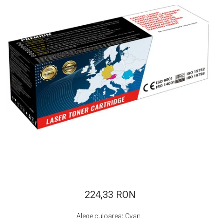
ajutorul unui printer 3D
Dezvoltarea pieții de
imprimante 3D folosite în
industria stomatologică
Evaluarea strategiei de
piață a imprimantelor 3D
până în 2026
Fericirea – starea care nu
poate fi amânată
Cum îți poți îngriji
imprimanta?
Imprimarea 3d în România
Reciclarea hârtiei – mituri
și adevăruri. Unde se
reciclează hârtia în
Fotografi care ne
România?
demonstrează că nu avem
nevoie de echipament
224,33 RON
Care tip de imprimantă e
scump pentru a face
mai bun: imprimantele cu
fotografii bune
Alege culoarea
:
Cyan