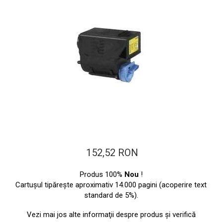
ajutorul unui printer 3D
Dezvoltarea pieții de
imprimante 3D folosite în
industria stomatologică
Evaluarea strategiei de
piață a imprimantelor 3D
până în 2026
Fericirea – starea care nu
poate fi amânată
Cum îți poți îngriji
imprimanta?
Imprimarea 3d în România
Reciclarea hârtiei – mituri
152,52 RON
și adevăruri. Unde se
reciclează hârtia în
Fotografi care ne
Produs 100%
Nou
!
România?
demonstrează că nu avem
Cartuşul tipăreşte aproximativ 14.000 pagini (acoperire text
standard de 5%).
nevoie de echipament
Care tip de imprimantă e
scump pentru a face
mai bun: imprimantele cu
Vezi mai jos alte informaţii despre produs şi verifică
fotografii bune