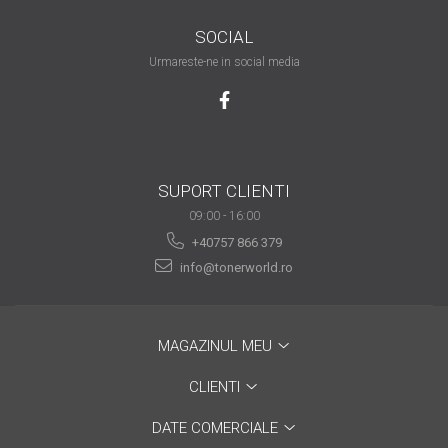
are nevoie de ajutor
SOCIAL
Fă o alegere corectă
Urmareste-ne in social media
pentru durabilitatea
funcționării unei
Cum să redai culoare
imprimante
clipelor din viața ta?
Comerț electronic –
SUPORT CLIENTI
avantaje
09:00 - 16:00
Ai nevoie de o imprimantă?
+40757 866 379
Fii atent la câteva detalii
info@tonerworld.ro
înainte de a achiziționa una
Fii în pas cu noile tehnologii
pentru confortul de zi cu zi
MAGAZINUL MEU
Transformăm strigătul
disperării S.O.S. în S.O.N.
CLIENTI
Top 5 cele mai necesare
DATE COMERCIALE
gadgeturi pentru a ușura