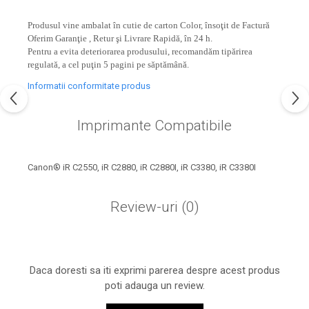
industria imprimării
Produsul vine ambalat în cutie de carton Color, însoţit de Factură
Tot ce trebuie să cunoști
Oferim Garanţie , Retur şi Livrare Rapidă, în 24 h.
despre controversa privind
Pentru a evita deteriorarea produsului, recomandăm tipărirea
imprimarea armelor de foc
regulată, a cel puţin 5 pagini pe săptămână.
Karst Stone Paper – hârtie
3D
ecologică făcută din piatră
Informatii conformitate produs
Diferența dintre
Imprimante Compatibile
imprimantele inkjet și laser.
Ce să alegi?
TOP 5 cele mai rentabile
imprimante moderne
Canon® iR C2550, iR C2880, iR C2880I, iR C3380, iR C3380I
Cum să-ți îmbunătățești
Review-uri
(0)
memoria? 7 Tehnici
mnemonice eficiente
Viitorul cărților – e-bookuri
bazate pe descoperiri
și cărți fizice – ce ne
științifice
promit tehnologiile
Daca doresti sa iti exprimi parerea despre acest produs
5 metode pentru a-ți
moderne?
poti adauga un review.
începe diminețile într-un
mod productiv