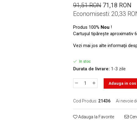
91,51 RON
71,18 RON
Economisesti:
20,33
RO
Produs 100%
Nou
!
Cartuşul tipăreşte aproximativ 6
Vezi mai jos alte informaţii des
In stoc
Durata de livrare:
1-3 zile
Adauga in cos
Cod Produs:
21436
Ai nevoie d
Adauga la Favorite
Cere