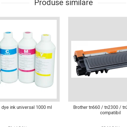
Produse similare
 dye ink universal 1000 ml
Brother tn660 / tn2300 / t
compatibil