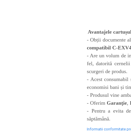
toner sau cele cu rezervor?
Care tip de cartuşe e mai
bun: OEM sau cele
compatibile?
Expediții fotografice – 5
locuri secrete din România
Avantajele cartuș
unde să mergi pentru a
Cum să-ți ordonezi eficient
- Obții documente alb
face fotografii
documentele necesare din
compatibil C-EXV
casă?
- Are un volum de im
De ce să nu renunți
fel, datorită cerneli
niciodată la scrisul de
mână?
scurgeri de produs.
Top 5 cele mai misterioase
- Acest consumabil s
fotografii din istorie
economisi bani și ti
Tehnica de birou și
- Produsul vine ambal
efectele pe care le are
- Oferim
Garanţie
,
asupra sănătății. Cum
PC-ul, laptopul,
- Pentru a evita de
reduci riscurile?
imprimantele – ce să faci
săptămână.
ca să le prelungești viața?
5 Trenduri principale în
Informatii conformitate p