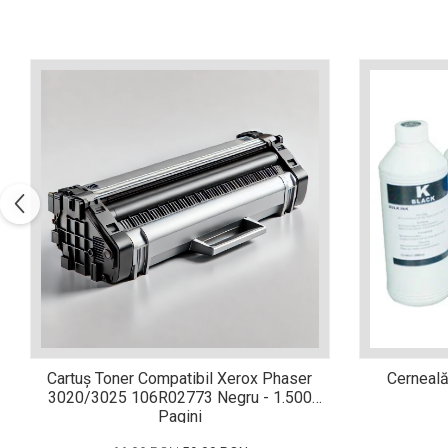
Xerox DocuCentre SC2020
– Noi perspective de
imprimare în epoca digitală
Imprimarea 3D – ce ne
așteaptă în următorii 10
ani?
10 site-uri pe care îți vei
petrece timpul în mod
productiv
Care sunt cele mai bune
branduri de imprimante și
de ce?
5 site-uri pe care să le
folosești la imprimarea
fotografiilor
Recomandări pentru a
alege o imprimantă bună
Înlocuirea, în siguranță, a
Cartuș Toner Compatibil Xerox Phaser
Cerneală
cartușului pentru
3020/3025 106R02773 Negru - 1.500
imprimantă: 9 momente
Pagini
Ce reprezintă și la ce
importante
folosesc imprimantele