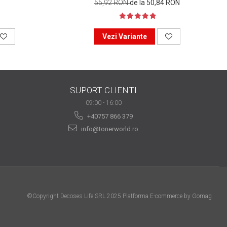
55,92 RON
de la 50,84 RON
Vezi Variante
SUPORT CLIENTI
09:00 - 16:00
+40757 866 379
info@tonerworld.ro
©Copyright Decoses Life SRL 2025
Platforma E-commerce by Gomag