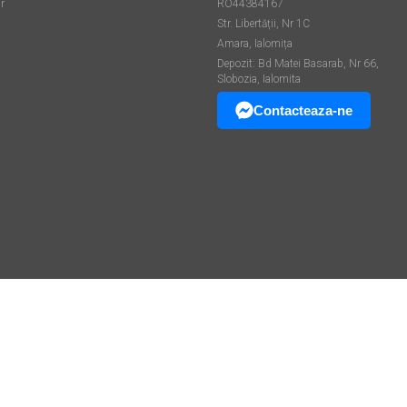
r
RO44384167
Str. Libertății, Nr 1C
Amara, Ialomița
Depozit: Bd Matei Basarab, Nr 66,
Slobozia, Ialomita
Contacteaza-ne