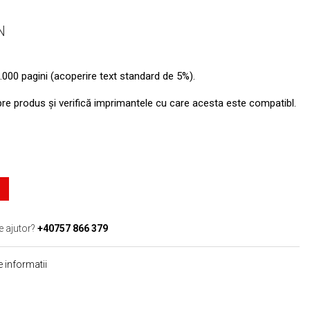
N
.000 pagini (acoperire text standard de 5%).
pre produs şi verifică imprimantele cu care acesta este compatibl.
e ajutor?
+40757 866 379
 informatii