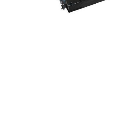
ajutorul unui printer 3D
Dezvoltarea pieții de
imprimante 3D folosite în
industria stomatologică
Evaluarea strategiei de
piață a imprimantelor 3D
până în 2026
Fericirea – starea care nu
poate fi amânată
Cum îți poți îngriji
imprimanta?
Imprimarea 3d în România
Reciclarea hârtiei – mituri
și adevăruri. Unde se
reciclează hârtia în
Fotografi care ne
România?
demonstrează că nu avem
nevoie de echipament
Care tip de imprimantă e
scump pentru a face
mai bun: imprimantele cu
fotografii bune