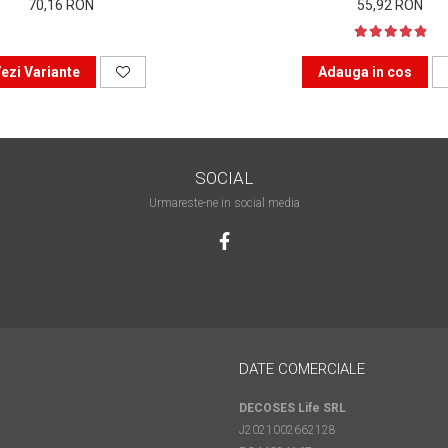
70,16 RON
55,92 RON
ezi Variante
Adauga in cos
SOCIAL
Urmareste-ne in social media
DATE COMERCIALE
DECOSES Life SRL
J2021002662128