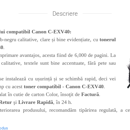
Descriere
ului compatibil Canon C-EXV40:
-negru calitative, clare și bine evidențiate, cu
tonerul
40
.
primare avantajos, acesta fiind de 6,000 de pagini. La
i calitative, textele sunt bine accentuate, fără pete sau
e instalează cu ușurință și se schimbă rapid, deci vei
mp cu acest
toner compatibil - Canon C-EXV40
.
at în cutie de carton Color, însoţit de
Factură
.
Retur
şi
Livrare Rapidă
, în 24 h.
teriorarea produsului, recomandăm tipărirea regulată, a c
rodus