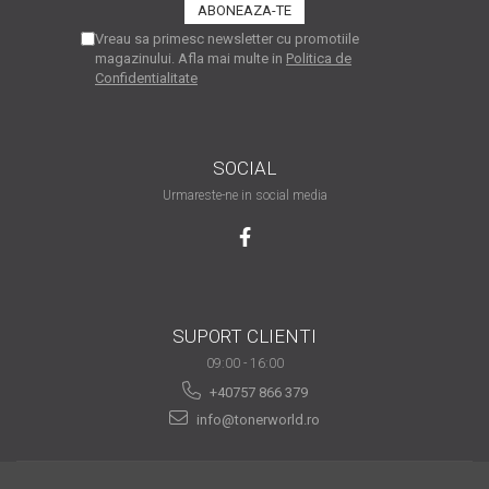
Vreau sa primesc newsletter cu promotiile
magazinului. Afla mai multe in
Politica de
Confidentialitate
SOCIAL
Urmareste-ne in social media
SUPORT CLIENTI
09:00 - 16:00
+40757 866 379
info@tonerworld.ro