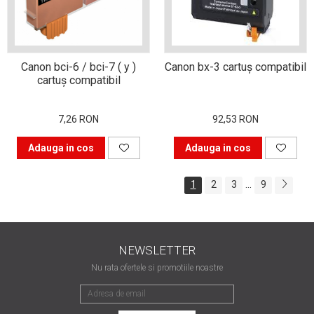
Bucură-te mai mult timp de
imprimanta ta. Învață s-o
folosești corect.
În căutarea cartușului
Canon bci-6 / bci-7 ( y )
Canon bx-3 cartuş compatibil
cartuş compatibil
perfect
Istoria imprimantei
7,26 RON
92,53 RON
Adauga in cos
Adauga in cos
...
1
2
3
9
NEWSLETTER
Nu rata ofertele si promotiile noastre