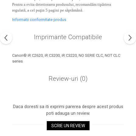
industria imprimării
Pentru a evita deteriorarea produsului, recomandăm tipărirea
regulată, a cel puţin 5 pagini pe săptămână.
Tot ce trebuie să cunoști
despre controversa privind
Informatii conformitate produs
imprimarea armelor de foc
Karst Stone Paper – hârtie
3D
Imprimante Compatibile
ecologică făcută din piatră
Diferența dintre
imprimantele inkjet și laser.
Canon® iR C2620, iR C3200, iR C3220, NO SERIE CLC, NOT CLC
series
Ce să alegi?
TOP 5 cele mai rentabile
imprimante moderne
Review-uri
(0)
Cum să-ți îmbunătățești
memoria? 7 Tehnici
mnemonice eficiente
Viitorul cărților – e-bookuri
bazate pe descoperiri
Daca doresti sa iti exprimi parerea despre acest produs
și cărți fizice – ce ne
științifice
poti adauga un review.
promit tehnologiile
5 metode pentru a-ți
moderne?
SCRIE UN REVIEW
începe diminețile într-un
mod productiv