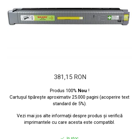
ajutorul unui printer 3D
Dezvoltarea pieții de
imprimante 3D folosite în
industria stomatologică
Evaluarea strategiei de
piață a imprimantelor 3D
până în 2026
Fericirea – starea care nu
poate fi amânată
Cum îți poți îngriji
imprimanta?
381,15 RON
Imprimarea 3d în România
Reciclarea hârtiei – mituri
Produs 100%
Nou
!
și adevăruri. Unde se
Cartuşul tipăreşte aproximativ 25.000 pagini (acoperire text
standard de 5%).
reciclează hârtia în
Fotografi care ne
România?
demonstrează că nu avem
Vezi mai jos alte informaţii despre produs şi verifică
imprimantele cu care acesta este compatibl.
nevoie de echipament
Care tip de imprimantă e
scump pentru a face
mai bun: imprimantele cu
fotografii bune
In stoc