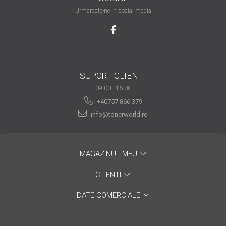
are nevoie de ajutor
Urmareste-ne in social media
Fă o alegere corectă
pentru durabilitatea
funcționării unei
Cum să redai culoare
imprimante
clipelor din viața ta?
SUPORT CLIENTI
Comerț electronic –
09:00 - 16:00
avantaje
+40757 866 379
info@tonerworld.ro
Ai nevoie de o imprimantă?
Fii atent la câteva detalii
înainte de a achiziționa una
Fii în pas cu noile tehnologii
MAGAZINUL MEU
pentru confortul de zi cu zi
CLIENTI
Transformăm strigătul
disperării S.O.S. în S.O.N.
DATE COMERCIALE
Top 5 cele mai necesare
gadgeturi pentru a ușura