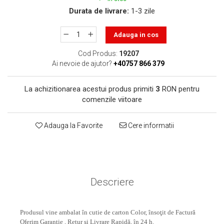
toner sau cele cu rezervor?
Care tip de cartuşe e mai
Durata de livrare:
1-3 zile
bun: OEM sau cele
compatibile?
Adauga in cos
Expediții fotografice – 5
locuri secrete din România
Cod Produs:
19207
unde să mergi pentru a
Ai nevoie de ajutor?
+40757 866 379
Cum să-ți ordonezi eficient
face fotografii
documentele necesare din
La achizitionarea acestui produs primiti
3
RON pentru
casă?
De ce să nu renunți
comenzile viitoare
niciodată la scrisul de
mână?
Adauga la Favorite
Cere informatii
Top 5 cele mai misterioase
fotografii din istorie
Tehnica de birou și
efectele pe care le are
asupra sănătății. Cum
Descriere
PC-ul, laptopul,
reduci riscurile?
imprimantele – ce să faci
ca să le prelungești viața?
Produsul vine ambalat în cutie de carton Color, însoţit de Factură
5 Trenduri principale în
Oferim Garanţie , Retur şi Livrare Rapidă, în 24 h.