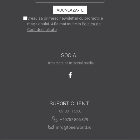
are nevoie de ajutor
Fă o alegere corectă
Vreau sa primesc newsletter cu promotiile
pentru durabilitatea
magazinului. Afla mai multe in
Politica de
Confidentialitate
funcționării unei
Cum să redai culoare
imprimante
clipelor din viața ta?
Comerț electronic –
SOCIAL
avantaje
Urmareste-ne in social media
Ai nevoie de o imprimantă?
Fii atent la câteva detalii
înainte de a achiziționa una
Fii în pas cu noile tehnologii
pentru confortul de zi cu zi
SUPORT CLIENTI
Transformăm strigătul
09:00 - 16:00
disperării S.O.S. în S.O.N.
+40757 866 379
Top 5 cele mai necesare
info@tonerworld.ro
gadgeturi pentru a ușura