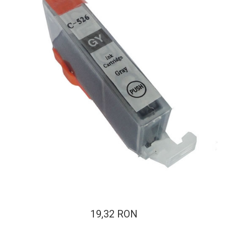
ajutorul unui printer 3D
Dezvoltarea pieții de
imprimante 3D folosite în
industria stomatologică
Evaluarea strategiei de
piață a imprimantelor 3D
până în 2026
Fericirea – starea care nu
poate fi amânată
Cum îți poți îngriji
imprimanta?
Imprimarea 3d în România
Reciclarea hârtiei – mituri
și adevăruri. Unde se
reciclează hârtia în
Fotografi care ne
România?
demonstrează că nu avem
nevoie de echipament
Care tip de imprimantă e
scump pentru a face
19,32 RON
mai bun: imprimantele cu
fotografii bune