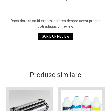
Xerox DocuCentre SC2020
– Noi perspective de
imprimare în epoca digitală
Imprimarea 3D – ce ne
Daca doresti sa iti exprimi parerea despre acest produs
așteaptă în următorii 10
poti adauga un review.
ani?
10 site-uri pe care îți vei
petrece timpul în mod
SCRIE UN REVIEW
productiv
Care sunt cele mai bune
branduri de imprimante și
de ce?
5 site-uri pe care să le
folosești la imprimarea
fotografiilor
Produse similare
Recomandări pentru a
alege o imprimantă bună
Înlocuirea, în siguranță, a
cartușului pentru
imprimantă: 9 momente
Ce reprezintă și la ce
importante
folosesc imprimantele