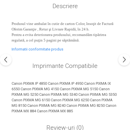
industria imprimării
Descriere
Tot ce trebuie să cunoști
despre controversa privind
Produsul vine ambalat în cutie de carton Color, însoţit de Factură
imprimarea armelor de foc
Karst Stone Paper – hârtie
Oferim Garanţie , Retur şi Livrare Rapidă, în 24 h.
3D
Pentru a evita deteriorarea produsului, recomandăm tipărirea
ecologică făcută din piatră
regulată, a cel puţin 5 pagini pe săptămână.
Diferența dintre
Informatii conformitate produs
imprimantele inkjet și laser.
Ce să alegi?
TOP 5 cele mai rentabile
Imprimante Compatibile
imprimante moderne
Cum să-ți îmbunătățești
Canon PIXMA IP 4850 Canon PIXMA IP 4950 Canon PIXMA IX
memoria? 7 Tehnici
6550 Canon PIXMA MG 4150 Canon PIXMA MG 5150 Canon
mnemonice eficiente
PIXMA MG 5250 Canon PIXMA MG 5340 Canon PIXMA MG 5350
Viitorul cărților – e-bookuri
Canon PIXMA MG 6150 Canon PIXMA MG 6250 Canon PIXMA
bazate pe descoperiri
și cărți fizice – ce ne
MG 8150 Canon PIXMA MG 8240 Canon PIXMA MG 8250 Canon
științifice
promit tehnologiile
PIXMA MX 884 Canon PIXMA MX 885
5 metode pentru a-ți
moderne?
începe diminețile într-un
Review-uri
(0)
mod productiv