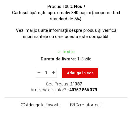
toner sau cele cu rezervor?
Care tip de cartuşe e mai
Produs 100%
Nou
!
bun: OEM sau cele
Cartuşul tipăreşte aproximativ 340 pagini (acoperire text
standard de 5%).
compatibile?
Expediții fotografice – 5
locuri secrete din România
Vezi mai jos alte informaţii despre produs şi verifică
unde să mergi pentru a
imprimantele cu care acesta este compatibl.
Cum să-ți ordonezi eficient
face fotografii
documentele necesare din
In stoc
casă?
De ce să nu renunți
Durata de livrare:
1-3 zile
niciodată la scrisul de
mână?
Adauga in cos
Top 5 cele mai misterioase
fotografii din istorie
Cod Produs:
21387
Ai nevoie de ajutor?
+40757 866 379
Tehnica de birou și
efectele pe care le are
Adauga la Favorite
Cere informatii
asupra sănătății. Cum
PC-ul, laptopul,
reduci riscurile?
imprimantele – ce să faci
ca să le prelungești viața?
5 Trenduri principale în