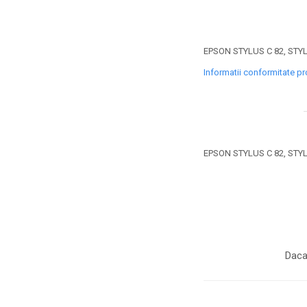
toner sau cele cu rezervor?
Care tip de cartuşe e mai
bun: OEM sau cele
compatibile?
Expediții fotografice – 5
EPSON STYLUS C 82, STYL
locuri secrete din România
Informatii conformitate p
unde să mergi pentru a
Cum să-ți ordonezi eficient
face fotografii
documentele necesare din
casă?
De ce să nu renunți
niciodată la scrisul de
EPSON STYLUS C 82, STYL
mână?
Top 5 cele mai misterioase
fotografii din istorie
Tehnica de birou și
efectele pe care le are
asupra sănătății. Cum
PC-ul, laptopul,
Daca
reduci riscurile?
imprimantele – ce să faci
ca să le prelungești viața?
5 Trenduri principale în