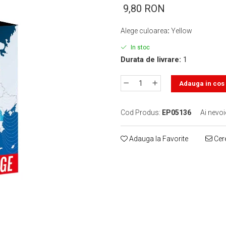
9,80 RON
Alege culoarea
:
Yellow
In stoc
Durata de livrare:
1
Adauga in cos
Cod Produs:
EP05136
Ai nevoi
Adauga la Favorite
Cere