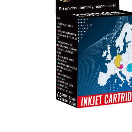
ajutorul unui printer 3D
Dezvoltarea pieții de
imprimante 3D folosite în
industria stomatologică
Evaluarea strategiei de
piață a imprimantelor 3D
până în 2026
Fericirea – starea care nu
poate fi amânată
Cum îți poți îngriji
imprimanta?
Imprimarea 3d în România
Reciclarea hârtiei – mituri
și adevăruri. Unde se
reciclează hârtia în
Fotografi care ne
România?
demonstrează că nu avem
nevoie de echipament
Care tip de imprimantă e
scump pentru a face
mai bun: imprimantele cu
fotografii bune