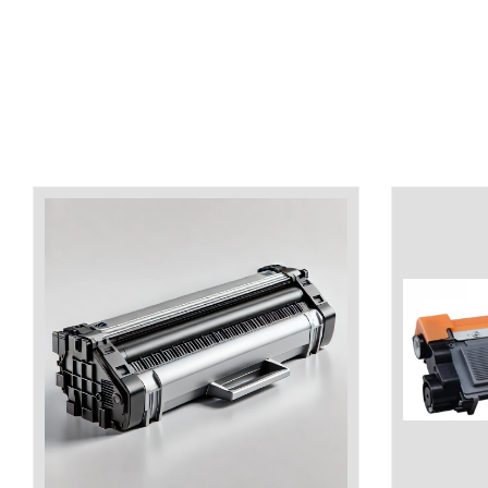
industria imprimării
Tot ce trebuie să cunoști
despre controversa privind
imprimarea armelor de foc
Karst Stone Paper – hârtie
3D
ecologică făcută din piatră
Diferența dintre
imprimantele inkjet și laser.
Ce să alegi?
TOP 5 cele mai rentabile
imprimante moderne
Cum să-ți îmbunătățești
memoria? 7 Tehnici
mnemonice eficiente
Viitorul cărților – e-bookuri
bazate pe descoperiri
și cărți fizice – ce ne
științifice
promit tehnologiile
5 metode pentru a-ți
moderne?
începe diminețile într-un
mod productiv