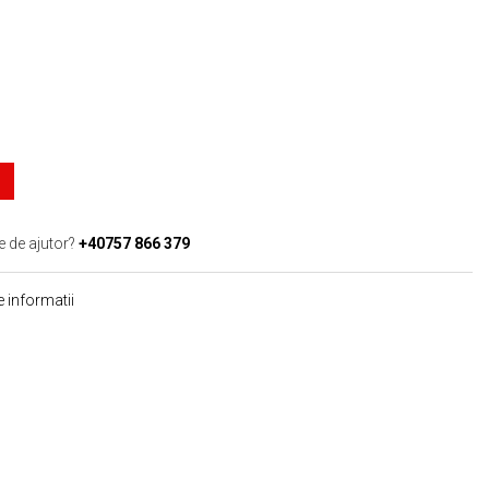
e de ajutor?
+40757 866 379
 informatii