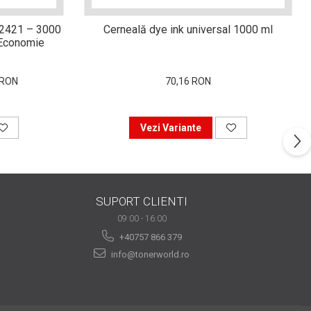
-2421 – 3000
Cerneală dye ink universal 1000 ml
i Economie
 RON
70,16 RON
Vezi Variante
SUPORT CLIENTI
09:00 - 16:00
+40757 866 379
info@tonerworld.ro