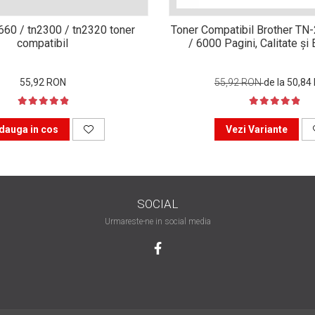
n660 / tn2300 / tn2320 toner
Toner Compatibil Brother TN
compatibil
/ 6000 Pagini, Calitate ș
55,92 RON
55,92 RON
de la 50,84
dauga in cos
Vezi Variante
SOCIAL
Urmareste-ne in social media