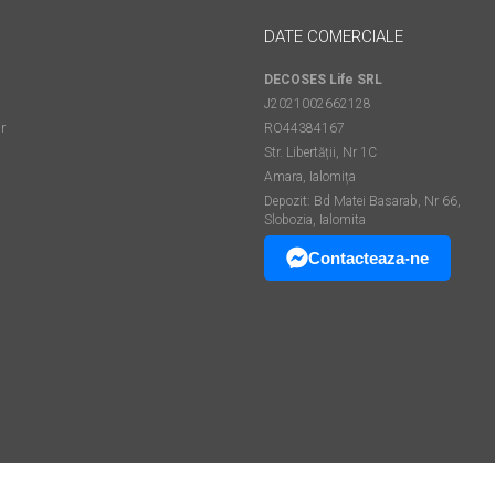
DATE COMERCIALE
DECOSES Life SRL
J2021002662128
r
RO44384167
Str. Libertății, Nr 1C
Amara, Ialomița
Depozit: Bd Matei Basarab, Nr 66,
Slobozia, Ialomita
Contacteaza-ne