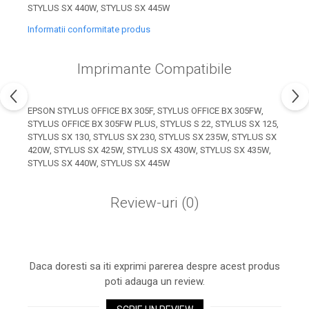
industria imprimării
STYLUS SX 440W, STYLUS SX 445W
Tot ce trebuie să cunoști
Informatii conformitate produs
despre controversa privind
imprimarea armelor de foc
Imprimante Compatibile
Karst Stone Paper – hârtie
3D
ecologică făcută din piatră
Diferența dintre
EPSON STYLUS OFFICE BX 305F, STYLUS OFFICE BX 305FW,
STYLUS OFFICE BX 305FW PLUS, STYLUS S 22, STYLUS SX 125,
imprimantele inkjet și laser.
STYLUS SX 130, STYLUS SX 230, STYLUS SX 235W, STYLUS SX
Ce să alegi?
TOP 5 cele mai rentabile
420W, STYLUS SX 425W, STYLUS SX 430W, STYLUS SX 435W,
STYLUS SX 440W, STYLUS SX 445W
imprimante moderne
Cum să-ți îmbunătățești
Review-uri
(0)
memoria? 7 Tehnici
mnemonice eficiente
Viitorul cărților – e-bookuri
bazate pe descoperiri
și cărți fizice – ce ne
științifice
promit tehnologiile
Daca doresti sa iti exprimi parerea despre acest produs
5 metode pentru a-ți
moderne?
poti adauga un review.
începe diminețile într-un
mod productiv