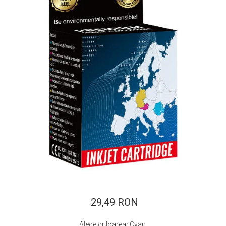
ajutorul unui printer 3D
Dezvoltarea pieții de
imprimante 3D folosite în
industria stomatologică
Evaluarea strategiei de
piață a imprimantelor 3D
până în 2026
Fericirea – starea care nu
poate fi amânată
Cum îți poți îngriji
imprimanta?
Imprimarea 3d în România
Reciclarea hârtiei – mituri
și adevăruri. Unde se
reciclează hârtia în
Fotografi care ne
România?
demonstrează că nu avem
nevoie de echipament
29,49 RON
Care tip de imprimantă e
scump pentru a face
mai bun: imprimantele cu
fotografii bune
Alege culoarea
:
Cyan