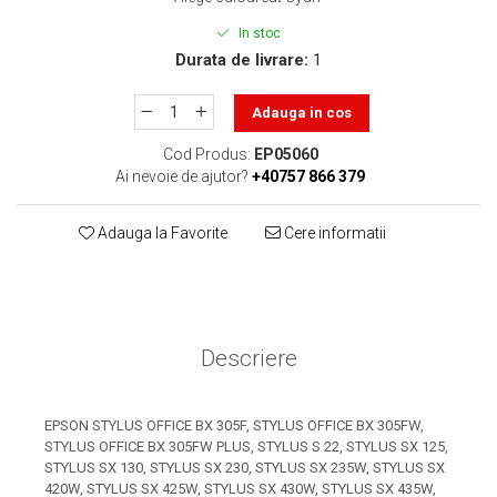
toner sau cele cu rezervor?
Care tip de cartuşe e mai
In stoc
bun: OEM sau cele
Durata de livrare:
1
compatibile?
Expediții fotografice – 5
locuri secrete din România
Adauga in cos
unde să mergi pentru a
Cum să-ți ordonezi eficient
Cod Produs:
EP05060
face fotografii
documentele necesare din
Ai nevoie de ajutor?
+40757 866 379
casă?
De ce să nu renunți
Adauga la Favorite
Cere informatii
niciodată la scrisul de
mână?
Top 5 cele mai misterioase
fotografii din istorie
Tehnica de birou și
Descriere
efectele pe care le are
asupra sănătății. Cum
PC-ul, laptopul,
reduci riscurile?
EPSON STYLUS OFFICE BX 305F, STYLUS OFFICE BX 305FW,
imprimantele – ce să faci
STYLUS OFFICE BX 305FW PLUS, STYLUS S 22, STYLUS SX 125,
ca să le prelungești viața?
STYLUS SX 130, STYLUS SX 230, STYLUS SX 235W, STYLUS SX
5 Trenduri principale în
420W, STYLUS SX 425W, STYLUS SX 430W, STYLUS SX 435W,