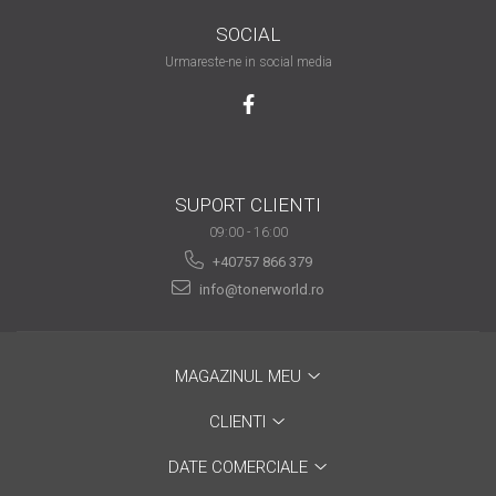
are nevoie de ajutor
SOCIAL
Fă o alegere corectă
Urmareste-ne in social media
pentru durabilitatea
funcționării unei
Cum să redai culoare
imprimante
clipelor din viața ta?
Comerț electronic –
SUPORT CLIENTI
avantaje
09:00 - 16:00
Ai nevoie de o imprimantă?
+40757 866 379
Fii atent la câteva detalii
info@tonerworld.ro
înainte de a achiziționa una
Fii în pas cu noile tehnologii
pentru confortul de zi cu zi
MAGAZINUL MEU
Transformăm strigătul
disperării S.O.S. în S.O.N.
CLIENTI
Top 5 cele mai necesare
DATE COMERCIALE
gadgeturi pentru a ușura