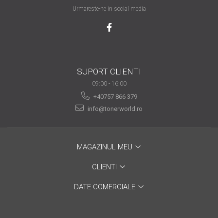
are nevoie de ajutor
Urmareste-ne in social media
Fă o alegere corectă
pentru durabilitatea
funcționării unei
Cum să redai culoare
imprimante
clipelor din viața ta?
SUPORT CLIENTI
Comerț electronic –
09:00 - 16:00
avantaje
+40757 866 379
info@tonerworld.ro
Ai nevoie de o imprimantă?
Fii atent la câteva detalii
înainte de a achiziționa una
Fii în pas cu noile tehnologii
MAGAZINUL MEU
pentru confortul de zi cu zi
CLIENTI
Transformăm strigătul
disperării S.O.S. în S.O.N.
DATE COMERCIALE
Top 5 cele mai necesare
gadgeturi pentru a ușura