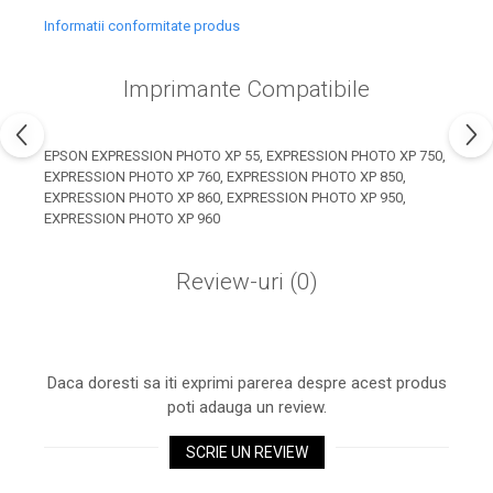
industria imprimării
Informatii conformitate produs
Tot ce trebuie să cunoști
despre controversa privind
Imprimante Compatibile
imprimarea armelor de foc
Karst Stone Paper – hârtie
3D
ecologică făcută din piatră
EPSON EXPRESSION PHOTO XP 55, EXPRESSION PHOTO XP 750,
Diferența dintre
EXPRESSION PHOTO XP 760, EXPRESSION PHOTO XP 850,
EXPRESSION PHOTO XP 860, EXPRESSION PHOTO XP 950,
imprimantele inkjet și laser.
EXPRESSION PHOTO XP 960
Ce să alegi?
TOP 5 cele mai rentabile
imprimante moderne
Review-uri
(0)
Cum să-ți îmbunătățești
memoria? 7 Tehnici
mnemonice eficiente
Viitorul cărților – e-bookuri
bazate pe descoperiri
Daca doresti sa iti exprimi parerea despre acest produs
și cărți fizice – ce ne
poti adauga un review.
științifice
promit tehnologiile
5 metode pentru a-ți
moderne?
SCRIE UN REVIEW
începe diminețile într-un
mod productiv