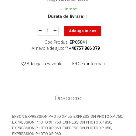
toner sau cele cu rezervor?
Care tip de cartuşe e mai
In stoc
bun: OEM sau cele
Durata de livrare:
1
compatibile?
Expediții fotografice – 5
locuri secrete din România
Adauga in cos
unde să mergi pentru a
Cum să-ți ordonezi eficient
Cod Produs:
EP05041
face fotografii
documentele necesare din
Ai nevoie de ajutor?
+40757 866 379
casă?
De ce să nu renunți
Adauga la Favorite
Cere informatii
niciodată la scrisul de
mână?
Top 5 cele mai misterioase
fotografii din istorie
Tehnica de birou și
Descriere
efectele pe care le are
asupra sănătății. Cum
PC-ul, laptopul,
reduci riscurile?
EPSON EXPRESSION PHOTO XP 55, EXPRESSION PHOTO XP 750,
imprimantele – ce să faci
EXPRESSION PHOTO XP 760, EXPRESSION PHOTO XP 850,
ca să le prelungești viața?
EXPRESSION PHOTO XP 860, EXPRESSION PHOTO XP 950,
5 Trenduri principale în
EXPRESSION PHOTO XP 960