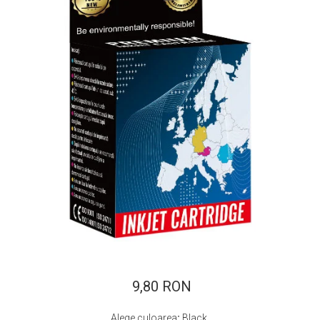
ajutorul unui printer 3D
Dezvoltarea pieții de
imprimante 3D folosite în
industria stomatologică
Evaluarea strategiei de
piață a imprimantelor 3D
până în 2026
Fericirea – starea care nu
poate fi amânată
Cum îți poți îngriji
imprimanta?
Imprimarea 3d în România
Reciclarea hârtiei – mituri
și adevăruri. Unde se
reciclează hârtia în
Fotografi care ne
România?
demonstrează că nu avem
nevoie de echipament
9,80 RON
Care tip de imprimantă e
scump pentru a face
mai bun: imprimantele cu
fotografii bune
Alege culoarea
:
Black