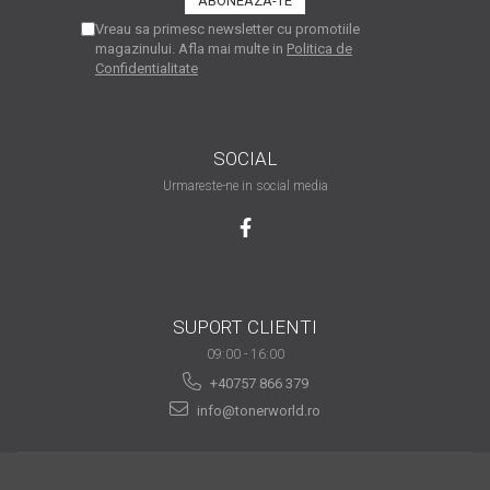
are nevoie de ajutor
Vreau sa primesc newsletter cu promotiile
magazinului. Afla mai multe in
Politica de
Fă o alegere corectă
Confidentialitate
pentru durabilitatea
funcționării unei
Cum să redai culoare
imprimante
clipelor din viața ta?
SOCIAL
Comerț electronic –
Urmareste-ne in social media
avantaje
Ai nevoie de o imprimantă?
Fii atent la câteva detalii
înainte de a achiziționa una
Fii în pas cu noile tehnologii
SUPORT CLIENTI
pentru confortul de zi cu zi
09:00 - 16:00
Transformăm strigătul
+40757 866 379
disperării S.O.S. în S.O.N.
info@tonerworld.ro
Top 5 cele mai necesare
gadgeturi pentru a ușura