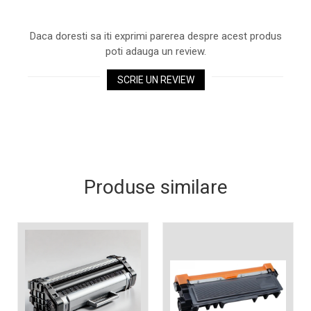
Xerox DocuCentre SC2020
– Noi perspective de
Daca doresti sa iti exprimi parerea despre acest produs
imprimare în epoca digitală
Imprimarea 3D – ce ne
poti adauga un review.
așteaptă în următorii 10
ani?
SCRIE UN REVIEW
10 site-uri pe care îți vei
petrece timpul în mod
productiv
Care sunt cele mai bune
branduri de imprimante și
de ce?
5 site-uri pe care să le
Produse similare
folosești la imprimarea
fotografiilor
Recomandări pentru a
alege o imprimantă bună
Înlocuirea, în siguranță, a
cartușului pentru
imprimantă: 9 momente
Ce reprezintă și la ce
importante
folosesc imprimantele