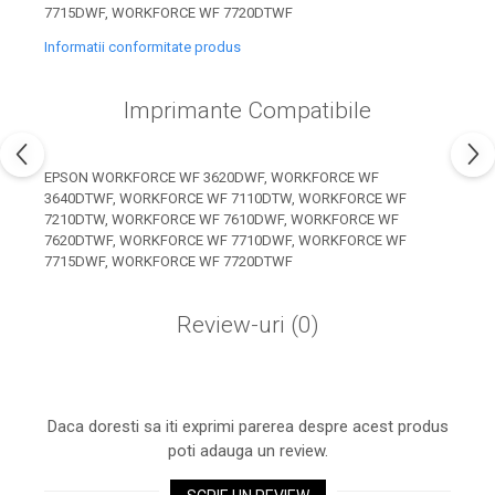
industria imprimării
7715DWF, WORKFORCE WF 7720DTWF
Tot ce trebuie să cunoști
Informatii conformitate produs
despre controversa privind
imprimarea armelor de foc
Imprimante Compatibile
Karst Stone Paper – hârtie
3D
ecologică făcută din piatră
Diferența dintre
EPSON WORKFORCE WF 3620DWF, WORKFORCE WF
3640DTWF, WORKFORCE WF 7110DTW, WORKFORCE WF
imprimantele inkjet și laser.
7210DTW, WORKFORCE WF 7610DWF, WORKFORCE WF
Ce să alegi?
TOP 5 cele mai rentabile
7620DTWF, WORKFORCE WF 7710DWF, WORKFORCE WF
7715DWF, WORKFORCE WF 7720DTWF
imprimante moderne
Cum să-ți îmbunătățești
Review-uri
(0)
memoria? 7 Tehnici
mnemonice eficiente
Viitorul cărților – e-bookuri
bazate pe descoperiri
și cărți fizice – ce ne
științifice
promit tehnologiile
Daca doresti sa iti exprimi parerea despre acest produs
5 metode pentru a-ți
moderne?
poti adauga un review.
începe diminețile într-un
mod productiv