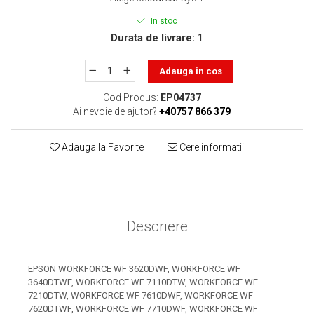
toner sau cele cu rezervor?
Care tip de cartuşe e mai
In stoc
bun: OEM sau cele
Durata de livrare:
1
compatibile?
Expediții fotografice – 5
locuri secrete din România
Adauga in cos
unde să mergi pentru a
Cum să-ți ordonezi eficient
Cod Produs:
EP04737
face fotografii
documentele necesare din
Ai nevoie de ajutor?
+40757 866 379
casă?
De ce să nu renunți
Adauga la Favorite
Cere informatii
niciodată la scrisul de
mână?
Top 5 cele mai misterioase
fotografii din istorie
Tehnica de birou și
Descriere
efectele pe care le are
asupra sănătății. Cum
PC-ul, laptopul,
reduci riscurile?
EPSON WORKFORCE WF 3620DWF, WORKFORCE WF
imprimantele – ce să faci
3640DTWF, WORKFORCE WF 7110DTW, WORKFORCE WF
ca să le prelungești viața?
7210DTW, WORKFORCE WF 7610DWF, WORKFORCE WF
5 Trenduri principale în
7620DTWF, WORKFORCE WF 7710DWF, WORKFORCE WF