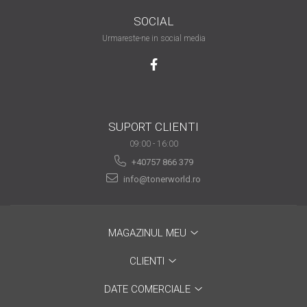
are nevoie de ajutor
SOCIAL
Fă o alegere corectă
Urmareste-ne in social media
pentru durabilitatea
funcționării unei
Cum să redai culoare
imprimante
clipelor din viața ta?
Comerț electronic –
SUPORT CLIENTI
avantaje
09:00 - 16:00
Ai nevoie de o imprimantă?
+40757 866 379
Fii atent la câteva detalii
info@tonerworld.ro
înainte de a achiziționa una
Fii în pas cu noile tehnologii
pentru confortul de zi cu zi
MAGAZINUL MEU
Transformăm strigătul
disperării S.O.S. în S.O.N.
CLIENTI
Top 5 cele mai necesare
DATE COMERCIALE
gadgeturi pentru a ușura