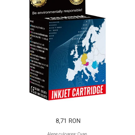
ajutorul unui printer 3D
Dezvoltarea pieții de
imprimante 3D folosite în
industria stomatologică
Evaluarea strategiei de
piață a imprimantelor 3D
până în 2026
Fericirea – starea care nu
poate fi amânată
Cum îți poți îngriji
imprimanta?
Imprimarea 3d în România
Reciclarea hârtiei – mituri
și adevăruri. Unde se
reciclează hârtia în
Fotografi care ne
România?
demonstrează că nu avem
nevoie de echipament
8,71 RON
Care tip de imprimantă e
scump pentru a face
mai bun: imprimantele cu
fotografii bune
Alege culoarea
:
Cyan