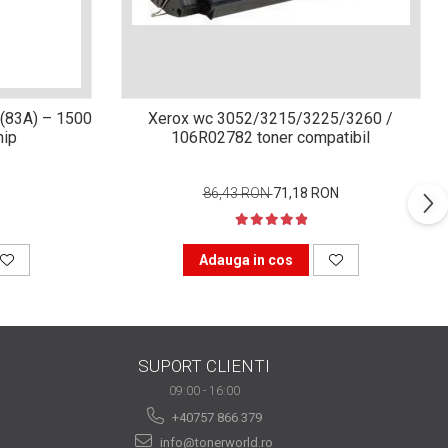
(83A) – 1500
Xerox wc 3052/3215/3225/3260 /
hip
106R02782 toner compatibil
86,43 RON
71,18 RON
Adauga in cos
SUPORT CLIENTI
09:00 - 16:00
+40757 866 379
info@tonerworld.ro