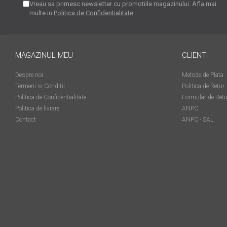
Vreau sa primesc newsletter cu promotiile magazinului. Afla mai
matriceale?
multe in
Politica de Confidentialitate
3 sfaturi care te vor ajuta
să moderezi consumul de
tuș din cartușele
Vrei să știi cum se reumple
imprimantei
MAGAZINUL MEU
CLIENTI
un cartuș? Iată câteva
explicații care-ți vor prinde
O recapitulare necesară: 5
Despre noi
Metode de Plata
bine
avantaje clare ale
Termeni si Conditii
Politica de Retur
Politica de Confidentialitate
Formular de Retu
imprimantelor de tip inkjet
Întreținerea corectă a
Politica de livrare
ANPC
imprimantelor
Contact
ANPC - SAL
multifuncționale
Tipuri de imprimante. Ce
alegi – inkjet sau laser?
4 aplicații care te vor ajuta
să devii mai organizat
Curiozități despre
imprimante
Semne că imprimanta ta