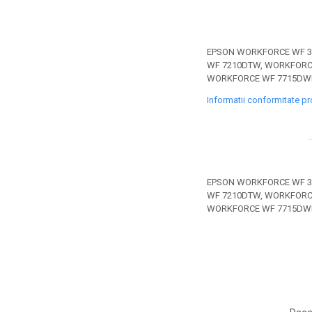
toner sau cele cu rezervor?
Care tip de cartuşe e mai
bun: OEM sau cele
compatibile?
Expediții fotografice – 5
EPSON WORKFORCE WF 3
WF 7210DTW, WORKFORC
locuri secrete din România
WORKFORCE WF 7715DW
unde să mergi pentru a
Cum să-ți ordonezi eficient
Informatii conformitate p
face fotografii
documentele necesare din
casă?
De ce să nu renunți
niciodată la scrisul de
mână?
Top 5 cele mai misterioase
EPSON WORKFORCE WF 3
fotografii din istorie
WF 7210DTW, WORKFORC
WORKFORCE WF 7715DW
Tehnica de birou și
efectele pe care le are
asupra sănătății. Cum
PC-ul, laptopul,
reduci riscurile?
imprimantele – ce să faci
ca să le prelungești viața?
5 Trenduri principale în