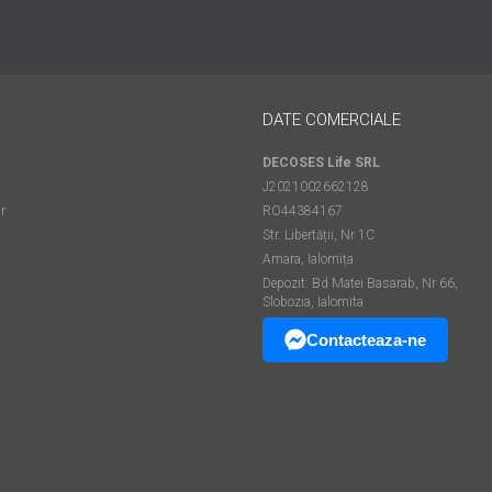
DATE COMERCIALE
DECOSES Life SRL
J2021002662128
r
RO44384167
Str. Libertății, Nr 1C
Amara, Ialomița
Depozit: Bd Matei Basarab, Nr 66,
Slobozia, Ialomita
Contacteaza-ne