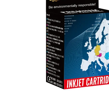
ajutorul unui printer 3D
Dezvoltarea pieții de
imprimante 3D folosite în
industria stomatologică
Evaluarea strategiei de
piață a imprimantelor 3D
până în 2026
Fericirea – starea care nu
poate fi amânată
Cum îți poți îngriji
imprimanta?
Imprimarea 3d în România
Reciclarea hârtiei – mituri
și adevăruri. Unde se
reciclează hârtia în
Fotografi care ne
România?
demonstrează că nu avem
nevoie de echipament
Care tip de imprimantă e
scump pentru a face
mai bun: imprimantele cu
fotografii bune