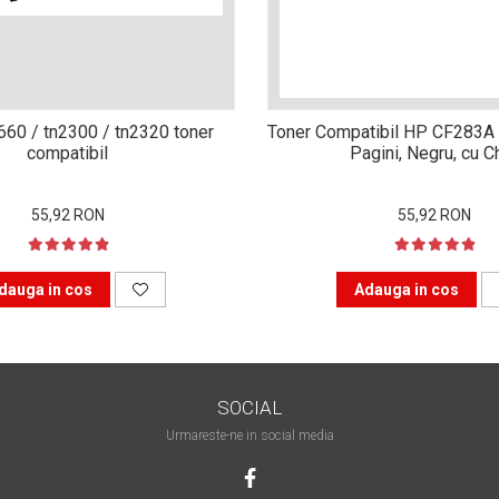
n660 / tn2300 / tn2320 toner
Toner Compatibil HP CF283A 
compatibil
Pagini, Negru, cu C
55,92 RON
55,92 RON
dauga in cos
Adauga in cos
SOCIAL
Urmareste-ne in social media