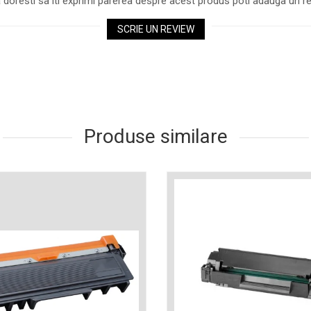
 doresti sa iti exprimi parerea despre acest produs poti adauga un re
SCRIE UN REVIEW
Produse similare