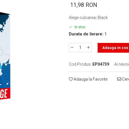
11,98 RON
Alege culoarea
:
Black
In stoc
Durata de livrare:
1
Adauga in cos
Cod Produs:
EP04739
Ai nevoi
Adauga la Favorite
Cere