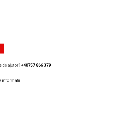
e de ajutor?
+40757 866 379
 informatii