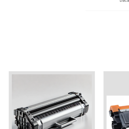
Daca
industria imprimării
Tot ce trebuie să cunoști
despre controversa privind
imprimarea armelor de foc
Karst Stone Paper – hârtie
3D
ecologică făcută din piatră
Diferența dintre
imprimantele inkjet și laser.
Ce să alegi?
TOP 5 cele mai rentabile
imprimante moderne
Cum să-ți îmbunătățești
memoria? 7 Tehnici
mnemonice eficiente
Viitorul cărților – e-bookuri
bazate pe descoperiri
și cărți fizice – ce ne
științifice
promit tehnologiile
5 metode pentru a-ți
moderne?
începe diminețile într-un
mod productiv