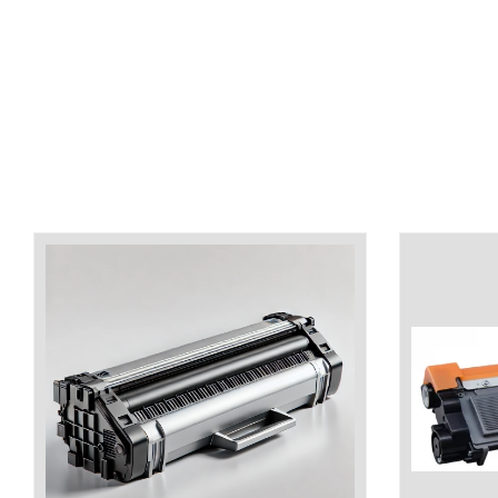
industria imprimării
Tot ce trebuie să cunoști
despre controversa privind
imprimarea armelor de foc
Karst Stone Paper – hârtie
3D
ecologică făcută din piatră
Diferența dintre
imprimantele inkjet și laser.
Ce să alegi?
TOP 5 cele mai rentabile
imprimante moderne
Cum să-ți îmbunătățești
memoria? 7 Tehnici
mnemonice eficiente
Viitorul cărților – e-bookuri
bazate pe descoperiri
și cărți fizice – ce ne
științifice
promit tehnologiile
5 metode pentru a-ți
moderne?
începe diminețile într-un
mod productiv