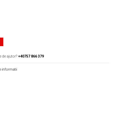
e de ajutor?
+40757 866 379
 informatii