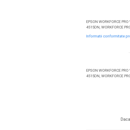
toner sau cele cu rezervor?
Care tip de cartuşe e mai
bun: OEM sau cele
compatibile?
Expediții fotografice – 5
EPSON WORKFORCE PRO 
4515DN, WORKFORCE PR
locuri secrete din România
unde să mergi pentru a
Informatii conformitate p
Cum să-ți ordonezi eficient
face fotografii
documentele necesare din
casă?
De ce să nu renunți
niciodată la scrisul de
mână?
EPSON WORKFORCE PRO 
Top 5 cele mai misterioase
4515DN, WORKFORCE PR
fotografii din istorie
Tehnica de birou și
efectele pe care le are
asupra sănătății. Cum
PC-ul, laptopul,
reduci riscurile?
imprimantele – ce să faci
Daca
ca să le prelungești viața?
5 Trenduri principale în