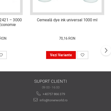
-2421 – 3000
Cerneală dye ink universal 1000 ml
i Economie
 RON
70,16 RON
Vezi Variante
SUPORT CLIENTI
09:00 - 16:00
+40757 866 379
info@tonerworld.ro