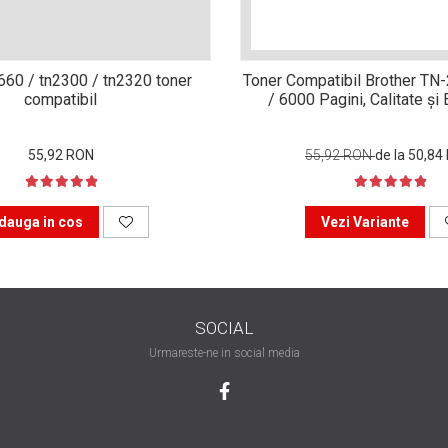
n660 / tn2300 / tn2320 toner
Toner Compatibil Brother TN
compatibil
/ 6000 Pagini, Calitate ș
55,92 RON
55,92 RON
de la 50,84
dauga in cos
Vezi Variante
SOCIAL
Urmareste-ne in social media