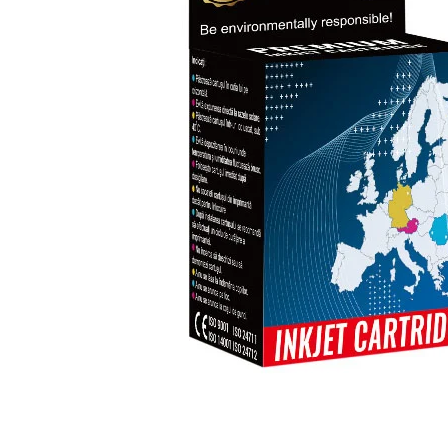
ajutorul unui printer 3D
Dezvoltarea pieții de
imprimante 3D folosite în
industria stomatologică
Evaluarea strategiei de
piață a imprimantelor 3D
până în 2026
Fericirea – starea care nu
poate fi amânată
Cum îți poți îngriji
imprimanta?
Imprimarea 3d în România
Reciclarea hârtiei – mituri
și adevăruri. Unde se
reciclează hârtia în
Fotografi care ne
România?
demonstrează că nu avem
nevoie de echipament
Care tip de imprimantă e
scump pentru a face
mai bun: imprimantele cu
fotografii bune