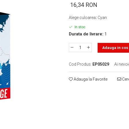
16,34 RON
Alege culoarea
:
Cyan
In stoc
Durata de livrare:
1
Adauga in cos
Cod Produs:
EP05029
Ai nevoi
Adauga la Favorite
Cere