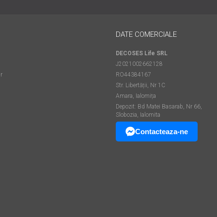
DATE COMERCIALE
DECOSES Life SRL
J2021002662128
r
RO44384167
Str. Libertății, Nr 1C
Amara, Ialomița
Depozit: Bd Matei Basarab, Nr 66,
Slobozia, Ialomita
Contacteaza-ne