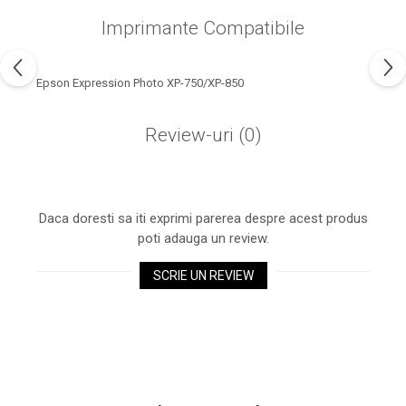
industria imprimării
Imprimante Compatibile
Tot ce trebuie să cunoști
despre controversa privind
imprimarea armelor de foc
Epson Expression Photo XP-750/XP-850
Karst Stone Paper – hârtie
3D
ecologică făcută din piatră
Review-uri
(0)
Diferența dintre
imprimantele inkjet și laser.
Ce să alegi?
TOP 5 cele mai rentabile
Daca doresti sa iti exprimi parerea despre acest produs
imprimante moderne
poti adauga un review.
Cum să-ți îmbunătățești
memoria? 7 Tehnici
SCRIE UN REVIEW
mnemonice eficiente
Viitorul cărților – e-bookuri
bazate pe descoperiri
și cărți fizice – ce ne
științifice
promit tehnologiile
5 metode pentru a-ți
moderne?
începe diminețile într-un
mod productiv