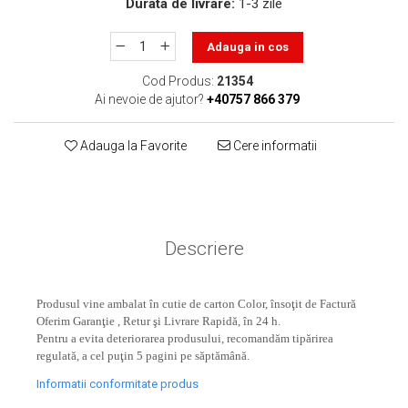
Durata de livrare:
1-3 zile
toner sau cele cu rezervor?
Care tip de cartuşe e mai
bun: OEM sau cele
Adauga in cos
compatibile?
Expediții fotografice – 5
Cod Produs:
21354
locuri secrete din România
Ai nevoie de ajutor?
+40757 866 379
unde să mergi pentru a
Cum să-ți ordonezi eficient
face fotografii
documentele necesare din
Adauga la Favorite
Cere informatii
casă?
De ce să nu renunți
niciodată la scrisul de
mână?
Top 5 cele mai misterioase
Descriere
fotografii din istorie
Tehnica de birou și
Produsul vine ambalat în cutie de carton Color, însoţit de Factură
efectele pe care le are
Oferim Garanţie , Retur şi Livrare Rapidă, în 24 h.
asupra sănătății. Cum
PC-ul, laptopul,
Pentru a evita deteriorarea produsului, recomandăm tipărirea
reduci riscurile?
regulată, a cel puţin 5 pagini pe săptămână.
imprimantele – ce să faci
ca să le prelungești viața?
Informatii conformitate produs
5 Trenduri principale în